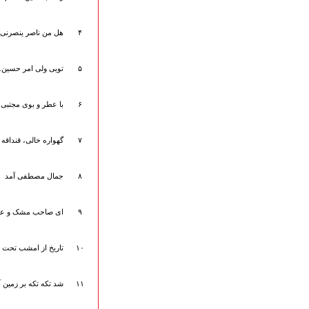
ارتباط با مدیرسایت
۴
هل من ناصر ینصرنی
تلاوت‌وتفسیرقرآن‌
۵
تویی ولی امر حسین..
ادعیه و زیارات
صحیفه سجادیه
۶
با عطر و بوی مجتبی 
نهج البلاغه
تدریس‌ومباحث‌علمی
۷
گهواره خالی، قنداقه 
گنجینه‌های صوتی
اللطمیات العربیة
جلسات هفتگی
۸
جمال مصطفی آمد
بهار سرخ / بعثت خون
محرم و صفر
۹
ای صاحب مشک و علم
فاطمیه
رمضان
۱۰
تاریخ از امشب تحت
مراسم ولادت
مراسم شهادت
گلچین مولــــــودی
۱۱
شد تکه تکه بر زمین آ
گلچین عــــزاداری