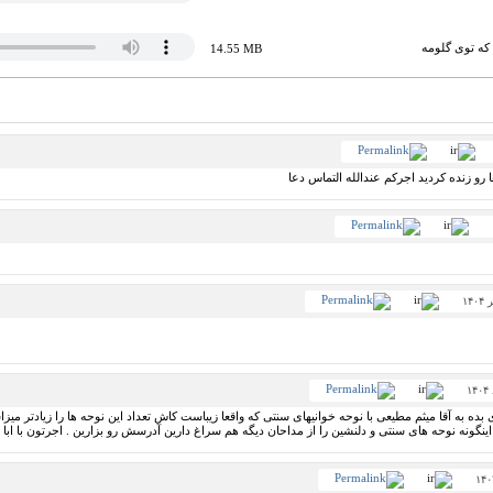
که توی گلومه
14.55 MB
ا رو زنده کردید اجرکم عندالله التماس دعا
ده به آقا میثم مطیعی با نوحه خوانیهای سنتی که واقعا زیباست کاش تعداد این نوحه ها را زیادتر میزاشت
اینگونه نوحه های سنتی و دلنشین را از مداحان دیگه هم سراغ دارین آدرسش رو بزارین . اجرتون با ابا