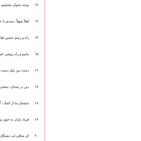
قطعات پیشنهادی
۱۲
نوحه بخوان محتشم
❁ کودک و نوجوان
۱۳
اهلاً سهلاً، سیدی یا 
عضویت در خبرنامه
۱۴
راه و رسم حسین قیا
۱۵
ماییم و راه روشن خم
۱۶
دست من مثل دست 
۱۷
دین در میدان، سخت
۱۸
چشمان ما از اشک، گ
۱۹
فریاد یاران به خون تپی
۲۰
ای ساقی لب تشنگان