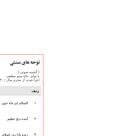
نوحه های سنتی
[ گنجینه صوتی ]
با نوای: حاج میثم مطیعی
اجرا شده: از محرم سال ۱۴۰۱ تاکنون
صفحه نخست
متن اشعـــــار
ردیف
متن مستند مقاتل
نگارخـــانه
۱
السلام ای ماه خون
ویدئو و کلیپ
اخبـــــار و رویـــدادها
۲
آمده ذبح عظیم
پخش زنده مراسم
هیأت آیین حسینی
پرداختِ نــــــــذورات
۳
زنده بادا دین اسلام