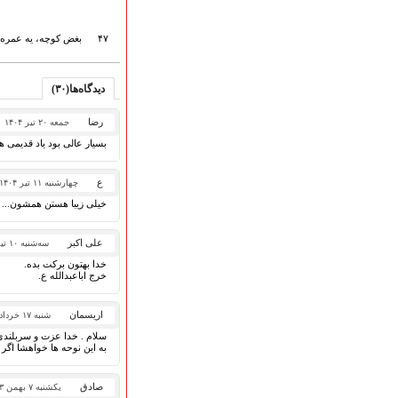
۴۷
بغض کوچه، یه عمره 
دیدگاه‌ها(۳۰)
رضا
جمعه ۲۰ تیر ۱۴۰۴
بسیار عالی بود یاد قدیمی ه
ع
چهارشنبه ۱۱ تیر ۱۴۰۴
خیلی زیبا هستن همشون...
علی اکبر
سه‌شنبه ۱۰ تیر ۱۴۰۴
خدا بهتون برکت بده.
خرج اباعبدالله ع.
اریسمان
شنبه ۱۷ خرداد ۱۴۰۴
سلام . خدا عزت و سربلندی ب
به این نوحه ها خواهشا اگر 
صادق
یکشنبه ۷ بهمن ۱۴۰۳