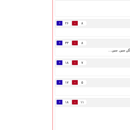
+
-
۲۶
۸
+
-
۳۳
۸
گن سین. سین....
+
-
۱۸
۷
+
-
۱۷
۵
+
-
۱۸
۱۱