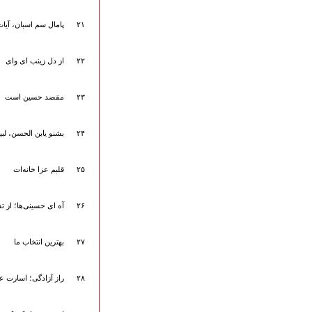
۲۱
پامال سم اسبان، آیا
۲۲
از دل زینب ای وای
۲۳
مقصد حسین است
۲۴
بشنو یابن الحسن، لبی
۲۵
قلبم عزا خانه‌ات
۲۶
آه ای حسینی‌ها؛ از ت
۲۷
بهترین انتخاب ما
۲۸
راز آزادگی؛ اسارت