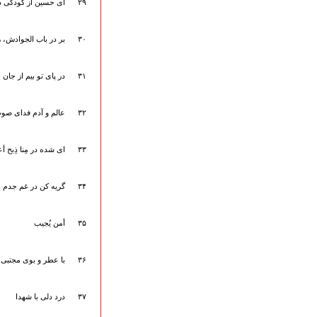
۲۹
ای حسین از کودکی 
۳۰
بر در باب الجوادش، ر
۳۱
در پای تو بیم از جان
۳۲
عالم و آدم فدای صو
۳۳
ای شده در مِنا ذِبح 
۳۴
گریه کن در غم جدم 
۳۵
أمن یُجیب
۳۶
با عطر و بوی مجتبی 
۳۷
درد دلی با شهدا