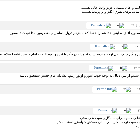
یت و آقای مطیعی عزیز واقعا عالی هستند
اده بودن، شوق انگیز و پر پرمعنا هستند
منون آقای مطیعی خدا شمارا حفظ کند تا بازهم درباره امامان و معصومین مداحی کنید ممنون
ن میگن سبک اصل نوحه و ندبه است نه مداحان دیگر با نعره و نعوذبالله به امام حسین علیه السلام می
شدیم از بس دنبال یه نوحه خوب اینور و اونور زدیم. انشالله امام حسین شفیعتون باشه.
الی هستید برای ماندگاری سبک های سنتی
ه سبک نوحه پامال سم اسبان هستش خواستین استفاده کنید
رم