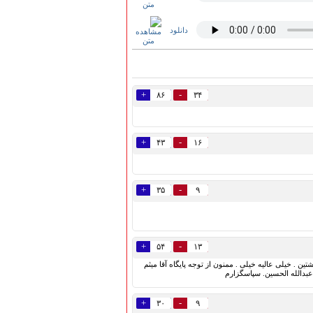
دانلود
+
-
۸۶
۳۴
+
-
۴۳
۱۶
+
-
۳۵
۹
+
-
۵۴
۱۳
ین . خیلی عالیه خیلی . ممنون از توجه پایگاه آقا میثم
 عبدالله الحسین. سپاسگزارم
+
-
۳۰
۹