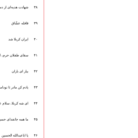
۳۸
شهادت هدیه‌ای از 
۳۹
قافله عشّاق
۴۰
ایران کربلا شد
۴۱
سقای طفلان حرم، ای
۴۲
ببار ای باران
۴۳
یادم کن مادر تا نودا
۴۴
ای شه کربلا، سلام ع
۴۵
ما همه جانفدای حسین
۴۶
یا اباعبدالله الحسین