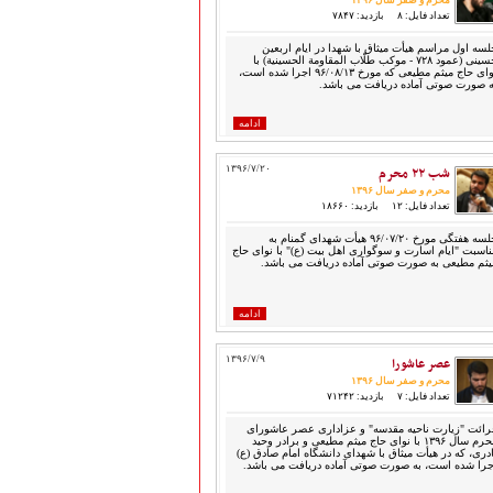
محرم و صفر سال ۱۳۹۶
تعداد فایل: ۸
بازدید: ۷۸۴۷
لسه اول مراسم هیأت میثاق با شهدا در ایام اربعین
حسینی (عمود ۷۲۸ - موکب طلّاب المقاومة الحسینیة) با
نوای حاج میثم مطیعی که مورخ ۹۶/۰۸/۱۳ اجرا شده است،
ه صورت صوتی آماده دریافت می باشد.
ادامه
شب ۲۲ محرم
۱۳۹۶/۷/۲۰
محرم و صفر سال ۱۳۹۶
تعداد فایل: ۱۲
بازدید: ۱۸۶۶۰
جلسه هفتگی مورخ ۹۶/۰۷/۲۰ هیأت شهدای گمنام به
ناسبت "ایام اسارت و سوگواری اهل بیت (ع)" با نوای حاج
یثم مطیعی به صورت صوتی آماده دریافت می باشد.
ادامه
عصر عاشورا
۱۳۹۶/۷/۹
محرم و صفر سال ۱۳۹۶
تعداد فایل: ۷
بازدید: ۷۱۲۴۲
رائت "زیارت ناحیه مقدسه" و عزاداری عصر عاشورای
محرم سال ۱۳۹۶ با نوای حاج میثم مطیعی و برادر وحید
ادری، که در هیأت میثاق با شهدای دانشگاه امام صادق (ع)
جرا شده است، به صورت صوتی آماده دریافت می باشد.