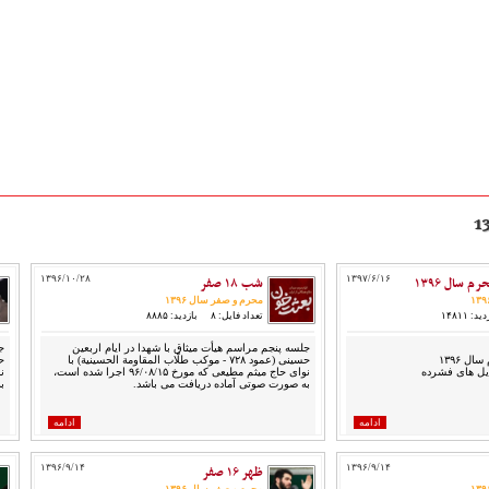
 سال ۱۳۹۶
۱۳۹۷/۶/۱۶
شب ۱۸ صفر
۱۳۹۶/۱۰/۲۸
محرم و صفر سال ۱۳۹۶
ید: ۱۴۸۱۱
تعداد فایل: ۸
بازدید: ۸۸۸۵
جلسه پنجم مراسم هیأت میثاق با شهدا در ایام اربعین
ج
 ۱۳۹۶
حسینی (عمود ۷۲۸ - موکب طلّاب المقاومة الحسینیة) با
یل های فشرده
نوای حاج میثم مطیعی که مورخ ۹۶/۰۸/۱۵ اجرا شده است،
به صورت صوتی آماده دریافت می باشد.
ب
ادامه
ادامه
۱۳۹۶/۹/۱۴
ظهر ۱۶ صفر
۱۳۹۶/۹/۱۴