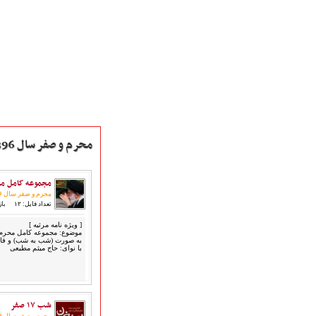
محرم و صفر سال 1396
مجموعه کامل محرم
صفحه نخست
محرم و صفر سال ۱۳۹۶
متن اشعـــــار
تعداد فایل: ۱۲
بازد
متن مستند مقاتل
[ ویژه نامه مرثیه ]
نگارخـــانه
موضوع: مجموعه کامل محرم سال
به صورت (شب به شب) و فا
ویدئو و کلیپ
با نوای: حاج میثم مطیعی
اخبـــــار و رویـــدادها
پخش زنده مراسم
هیأت آیین حسینی
شب ۱۷ صفر
پرداختِ نــــــــذورات