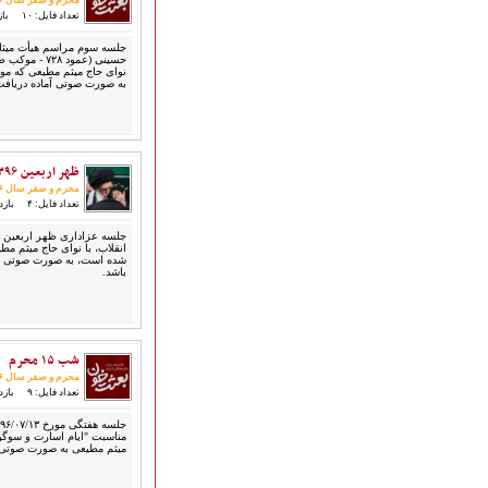
محرم و صفر سال ۱۳۹۶
ارتباط با مدیرسایت
تعداد فایل: ۱۰
بازد
جلسه سوم مراسم هیأت میثاق 
حسینی (عمود ۷۲۸
به صورت صوتی آماده دریافت
تلاوت‌وتفسیرقرآن‌
ادعیه و زیارات
صحیفه سجادیه
ظهر اربعین ۱۳۹۶ | بیت رهبری
نهج البلاغه
محرم و صفر سال ۱۳۹۶
تدریس‌ومباحث‌علمی
تعداد فایل: ۴
بازدید:
گنجینه‌های صوتی
جلسه عزاداری ظهر اربعین 
اللطمیات العربیة
شده است، به صورت صوتی و 
باشد.
جلسات هفتگی
بهار سرخ / بعثت خون
محرم و صفر
فاطمیه
شب ۱۵ محرم
رمضان
محرم و صفر سال ۱۳۹۶
مراسم ولادت
تعداد فایل: ۹
بازدید:
مراسم شهادت
مناسبت "ایام اسارت و سوگوا
گلچین مولــــــودی
میثم مطیعی به صورت صوتی آ
گلچین عــــزاداری