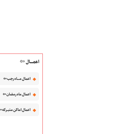
اعمــــــال ⇦
اعمال مــــاه رجب ⇦
صفحه نخست
متن اشعـــــار
متن مستند مقاتل
اعمال ماه رمضان ⇦
نگارخـــانه
ویدئو و کلیپ
اعمال اماکن متبــرکه 
اخبـــــار و رویـــدادها
پخش زنده مراسم
هیأت آیین حسینی
پرداختِ نــــــــذورات