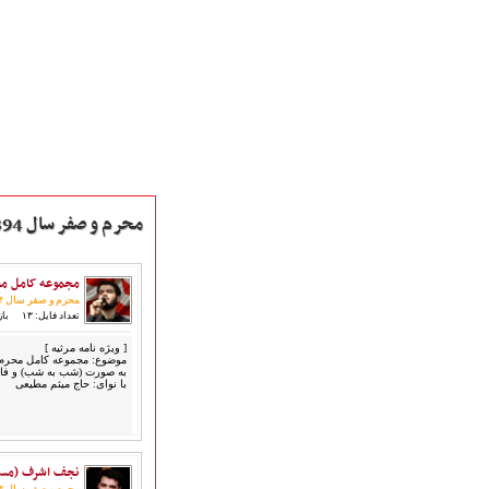
محرم و صفر سال 1394
مجموعه کامل محرم
صفحه نخست
محرم و صفر سال ۱۳۹۴
متن اشعـــــار
تعداد فایل: ۱۳
بازدی
متن مستند مقاتل
[ ویژه نامه مرثیه ]
نگارخـــانه
موضوع: مجموعه کامل محرم سال
به صورت (شب به شب) و فا
ویدئو و کلیپ
با نوای: حاج میثم مطیعی
اخبـــــار و رویـــدادها
پخش زنده مراسم
هیأت آیین حسینی
نجف اشرف (مسج
پرداختِ نــــــــذورات