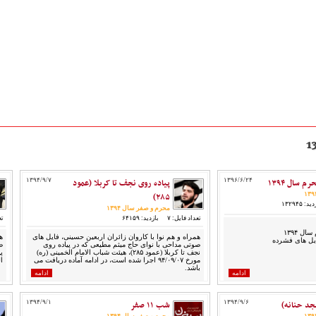
 سال ۱۳۹۴
۱۳۹۶/۶/۲۴
پیاده روی نجف تا کربلا (عمود
۱۳۹۴/۹/۷
۲۸۵)
د: ۱۳۲۹۴۵
محرم و صفر سال ۱۳۹۴
تعداد فایل: ۷
بازدید: ۶۴۱۵۹
تع
 ۱۳۹۴
همراه و هم نوا با کاروان زائران اربعین حسینی، فایل های
ه
یل های فشرده
صوتی مداحی با نوای حاج میثم مطیعی که در پیاده روی
ص
نجف تا کربلا (عمود ۲۸۵)، هیئت شباب‌ الامام الخمینی (ره)
مورخ ۹۴/۰۹/۰۷ اجرا شده است، در ادامه آماده دریافت می
ا
باشد.
ادامه
ادامه
د حنانه)
۱۳۹۴/۹/۶
شب ۱۱ صفر
۱۳۹۴/۹/۱