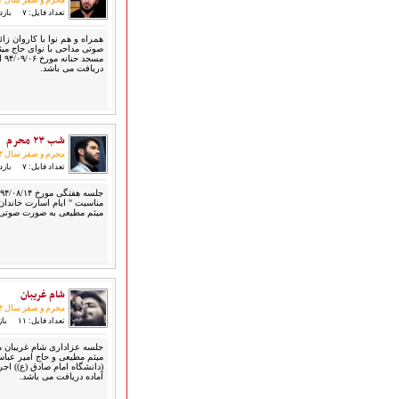
محرم و صفر سال ۱۳۹۴
ارتباط با مدیرسایت
تعداد فایل: ۷
بازدید:
همراه و هم نوا با کاروان زا
صوتی مداحی با نوای حاج می
مسج
دریافت می باشد.
تلاوت‌وتفسیرقرآن‌
ادعیه و زیارات
صحیفه سجادیه
شب ۲۳ محرم
نهج البلاغه
محرم و صفر سال ۱۳۹۴
تدریس‌ومباحث‌علمی
تعداد فایل: ۷
بازدید:
گنجینه‌های صوتی
مناسبت " ایام اسارت خاندان 
اللطمیات العربیة
میثم مطیعی به صورت صوتی آ
جلسات هفتگی
بهار سرخ / بعثت خون
محرم و صفر
فاطمیه
شام غریبان
رمضان
محرم و صفر سال ۱۳۹۴
مراسم ولادت
تعداد فایل: ۱۱
بازد
مراسم شهادت
میثم مطیعی و حاج امیر عباس
گلچین مولــــــودی
(دانشگاه امام صادق (ع)) ا
آماده دریافت می باشد.
گلچین عــــزاداری