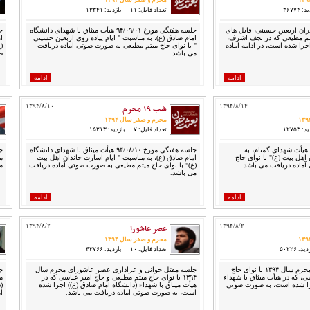
محرم و صفر سال ۱۳۹۴
 ۳۶۷۷۴
تعداد فایل: ۱۱
بازدید: ۱۳۳۴۱
ئران اربعین حسینی، فایل های
جلسه هفتگی مورخ ۹۴/۰۹/۰۱ هیأت میثاق با شهدای دانشگاه
ثم مطیعی که در نجف اشرف،
امام صادق (ع)، به مناسبت " ایام پیاده روی اربعین حسینی
ا
د حنانه مورخ ۹۴/۰۹/۰۶ اجرا شده است، در ادامه آماده
" با نوای حاج میثم مطیعی به صورت صوتی آماده دریافت
(
می باشد.
ص
ادامه
ادامه
۱۳۹۴/۸/۱۴
شب ۱۹ محرم
۱۳۹۴/۸/۱۰
محرم و صفر سال ۱۳۹۴
 ۱۲۷۵۳
تعداد فایل: ۷
بازدید: ۱۵۲۱۳
جلسه هفتگی مورخ ۹۴/۰۸/۱۴ هیأت شهدای گمنام، به
جلسه هفتگی مورخ ۹۴/۰۸/۱۰ هیأت میثاق با شهدای دانشگاه
اهل بیت (ع)" با نوای حاج
امام صادق (ع)، به مناسبت " ایام اسارت خاندان اهل بیت
م
ماده دریافت می باشد.
(ع)" با نوای حاج میثم مطیعی به صورت صوتی آماده دریافت
م
می باشد.
ادامه
ادامه
۱۳۹۴/۸/۲
عصر عاشورا
۱۳۹۴/۸/۲
محرم و صفر سال ۱۳۹۴
ید: ۵۰۲۲۶
تعداد فایل: ۱۰
بازدید: ۴۳۷۶۶
جلسه عزاداری شام غریبان محرم سال ۱۳۹۴ با نوای حاج
جلسه مقتل خوانی و عزاداری عصر عاشورای محرم سال
ی، که در هیأت میثاق با شهداء
۱۳۹۴ با نوای حاج میثم مطیعی و حاج امیر عباسی که در
م
جرا شده است، به صورت صوتی
هیأت میثاق با شهداء (دانشگاه امام صادق (ع)) اجرا شده
(
است، به صورت صوتی آماده دریافت می باشد.
آ