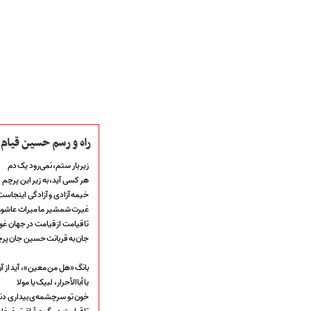
راه و رسم حسین قیام 
زیر بار ستم، نمی‌رود یک دم
هر کسی آید، به زیر این پرچم
صفحه نخست
خیمه آزادی و آزادگی اینجاست
متن اشعـــــار
غیرت شمشیر ما میراث عاشو
متن مستند مقاتل
تا قیامت از قیامت در جهان 
نگارخـــانه
جان به قربانت حسین جان پر
ویدئو و کلیپ
اخبـــــار و رویـــدادها
بانگ «هل من معین»، آید از آ
پخش زنده مراسم
یا أباالأحرار، لبیک یا مولا
هیأت آیین حسینی
خون تو سرچشمه‌ی بیداری د
پرداختِ نــــــــذورات