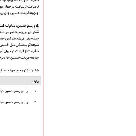
تا قیامت در رگ عشّاق تو غوغ
ارتباط با مدیرسایت
تا قیامت از قیامت در جهان 
جان به قربانت حسین جان پر
راه و رسم حسین، قیام لله ا
تلاوت‌وتفسیرقرآن‌
نقش این پرچم، «نصر من الل
ادعیه و زیارات
حرف حق را می‌زند هر کس حس
صحیفه سجادیه
شیعه تو بت‌شکن مثل خمینی
نهج البلاغه
تا قیامت از قیامت در جهان 
تدریس‌ومباحث‌علمی
جان به قربانت حسین جان پر
گنجینه‌های صوتی
شاعر: دکتر محمدمهدی سیار
اللطمیات العربیة
جلسات هفتگی
ردیف
بهار سرخ / بعثت خون
محرم و صفر
۱
راه و رسم حسین قیا
فاطمیه
۲
راه و رسم حسین قیا
رمضان
مراسم ولادت
مراسم شهادت
گلچین مولــــــودی
گلچین عــــزاداری