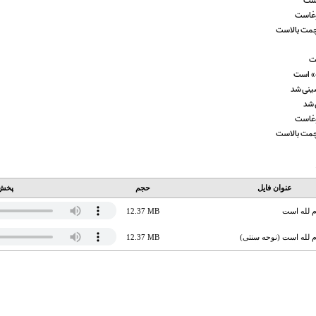
است
غوغاست
چمت بالاست
ست
ه» است
ینی شد
 شد
غوغاست
چمت بالاست
عنوان فایل
حجم
پخش 
م لله است
12.37 MB
م لله است (نوحه سنتی)
12.37 MB