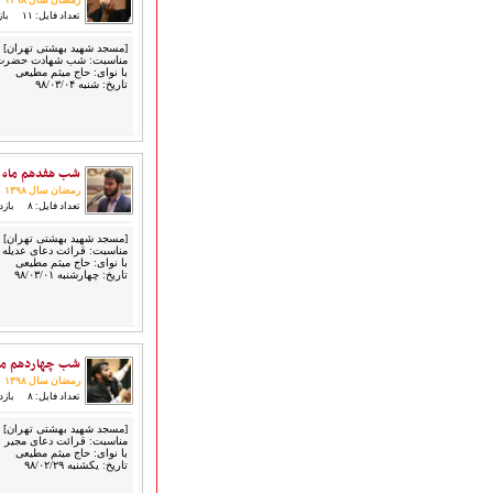
رمضان سال ۱۳۹۸
هیأت آیین حسینی
تعداد فایل: ۱۱
بازد
پرداختِ نــــــــذورات
[مسجد شهید بهشتی تهران]
ارتباط با مدیرسایت
مناسبت: شب شهادت حضرت 
با نوای: حاج میثم مطیعی
تاریخ: شنبه ۹۸/۰۳/۰۴
تلاوت‌وتفسیرقرآن‌
شب هفدهم ماه رمض
ادعیه و زیارات
رمضان سال ۱۳۹۸
صحیفه سجادیه
تعداد فایل: ۸
بازدید
نهج البلاغه
[مسجد شهید بهشتی تهران]
تدریس‌ومباحث‌علمی
مناسبت: قرائت دعای عدیله
با نوای: حاج میثم مطیعی
گنجینه‌های صوتی
تاریخ: چهارشنبه ۹۸/۰۳/۰۱
اللطمیات العربیة
جلسات هفتگی
بهار سرخ / بعثت خون
شب چهاردهم ماه ر
محرم و صفر
رمضان سال ۱۳۹۸
فاطمیه
تعداد فایل: ۸
بازدید
رمضان
[مسجد شهید بهشتی تهران]
مراسم ولادت
مناسبت: قرائت دعای مجیر
با نوای: حاج میثم مطیعی
مراسم شهادت
تاریخ: یکشنبه ۹۸/۰۲/۲۹