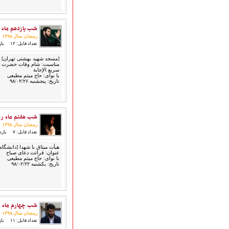
گلچین مولــــــودی
گلچین عــــزاداری
قطعات پیشنهادی
شب یازدهم ماه رمض
❁ کودک و نوجوان
رمضان سال ۱۳۹۸
تعداد فایل: ۱۲
بازد
[مسجد شهید بهشتی تهران]
مناسبت: شام وفات حضرت خ
عضویت در خبرنامه
سریع الإجابة
با نوای: حاج میثم مطیعی
تاریخ: پنجشنبه ۹۸/۰۲/۲۶
شب هفتم ماه رمضان
رمضان سال ۱۳۹۸
تعداد فایل: ۷
بازدید
هیأت میثاق با شهدا [دانشگاه
عنوان: قرائت دعای صباح
با نوای: حاج میثم مطیعی
تاریخ: یکشنبه ۹۸/۰۲/۲۲
شب چهارم ماه رمض
رمضان سال ۱۳۹۸
تعداد فایل: ۱۱
بازد