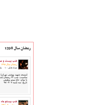
رمضان سال 1398
شب بیست و سوم ر
رمضان سال ۱۳۹۸
تعداد فایل: ۱۰
بازد
صفحه نخست
[مسجد شهید بهشتی تهران]
متن اشعـــــار
مناسبت: شب ۲۳ رمضان (شب قدر سوم)
با نوای: حاج میثم مطیعی
متن مستند مقاتل
تاریخ: سه شنبه ۹۸/۰۳/۰۷
نگارخـــانه
ویدئو و کلیپ
اخبـــــار و رویـــدادها
شب بیستم ماه رمض
پخش زنده مراسم