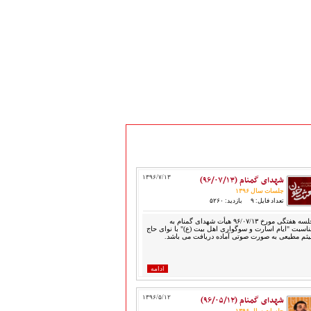
شهدای گمنام (۹۶/۰۷/۱۳)
۱۳۹۶/۷/۱۳
جلسات سال ۱۳۹۶
تعداد فایل: ۹
بازدید: ۵۲۶۰
جلسه هفتگی مورخ ۹۶/۰۷/۱۳ هیأت شهدای گمنام به
ناسبت "ایام اسارت و سوگواری اهل بیت (ع)" با نوای حاج
یثم مطیعی به صورت صوتی آماده دریافت می باشد.
ادامه
شهدای گمنام (۹۶/۰۵/۱۲)
۱۳۹۶/۵/۱۲