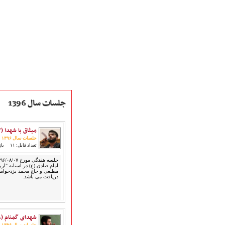
جلسات سال 1396
میثاق با شهدا (۹۶/۰۸/۰۷)
صفحه نخست
جلسات سال ۱۳۹۶
متن اشعـــــار
تعداد فایل: ۱۱
بازد
متن مستند مقاتل
نگارخـــانه
امام صادق (ع) در آستانه "ار
مطیعی و حاج محمد یزدخواس
ویدئو و کلیپ
دریافت می باشد.
اخبـــــار و رویـــدادها
پخش زنده مراسم
هیأت آیین حسینی
شهدای گمنام (۹۶/۰۶/۰۸)
پرداختِ نــــــــذورات