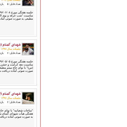
جلسات سال ۱۳۹۶
ارتباط با مدیرسایت
تعداد فایل: ۵
بازدید
مناسبت "شب عرفه و یوم التر
مطیعی به صورت صوتی آماده
تلاوت‌وتفسیرقرآن‌
ادعیه و زیارات
صحیفه سجادیه
شهدای گمنام (۹۶/۰۵/۰۵)
نهج البلاغه
جلسات سال ۱۳۹۶
تدریس‌ومباحث‌علمی
تعداد فایل: ۶
بازدید
گنجینه‌های صوتی
مناسبت دهه کرامت و جشن 
اللطمیات العربیة
(س)" با نوای حاج میثم مطیعی
صورت صوتی آماده دریافت م
جلسات هفتگی
بهار سرخ / بعثت خون
محرم و صفر
فاطمیه
شهدای گمنام (۹۶/۰۳/۰۴)
رمضان
جلسات سال ۱۳۹۶
مراسم ولادت
تعداد فایل: ۶
بازدید
مراسم شهادت
"مناجات شعبانیه" با نوای حا
گلچین مولــــــودی
به صورت صوتی آماده دریافت
گلچین عــــزاداری