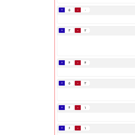
+
-
۵
۰
+
-
۳
۲
+
-
۴
۴
+
-
۵
۲
+
-
۴
۱
+
-
۶
۱