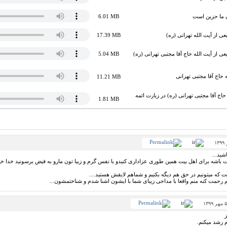
 ما حزین است
6.01 MB
 از آیت الله تهرانی (ره)
17.39 MB
 از آیت الله حاج آقا مجتبی تهرانی (ره)
5.04 MB
 حاج آقا مجتبی تهرانی
11.21 MB
ج آقا مجتبی تهرانی (ره) در زیارت ائمه
1.81 MB
ید...
 باشه برای اهل بیت همین طوری عزاداری کنیدو با نفس گرم و زیبا تون مارو به فیض برسونید خدا خی
ت که میتونیم در حق هم دیگه بکنیم و شماهم لایقش هستید....
م رحمت کنه منم واقعا با مداحی زیبای شما با ایشون اشنا شدم و شناختمشون...
ز
م رشد میکنم.