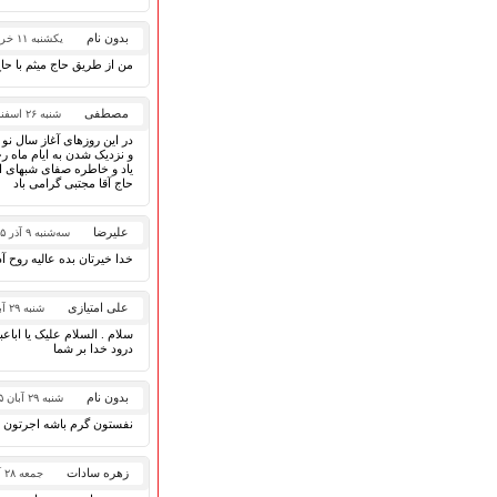
قطعات پیشنهادی
❁ کودک و نوجوان
بدون نام
یکشنبه ۱۱ خرداد ۱۳۹۹
من از طریق حاج میثم با حا
عضویت در خبرنامه
مصطفی
شنبه ۲۶ اسفند ۱۳۹۶
در این روزهای آغاز سال نو
و نزدیک شدن به ایام ماه 
یاد و خاطره صفای شبهای اح
حاج آقا مجتبی گرامی باد
علیرضا
سه‌شنبه ۹ آذر ۱۳۹۵
خدا خیرتان بده عالیه روح آ
علی امتیازی
شنبه ۲۹ آبان ۱۳۹۵
سلام . السلام علیک یا اباعبد
درود خدا بر شما
بدون نام
شنبه ۲۹ آبان ۱۳۹۵
نفستون گرم باشه اجرتون ب
زهره سادات
جمعه ۲۸ آبان ۱۳۹۵