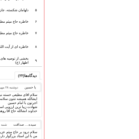
ارتباط با مدیرسایت
۵
دلهامان شکسته، جان
۶
خاطره حاج میثم مطیعی
تلاوت‌وتفسیرقرآن‌
۷
خاطره حاج میثم مطیعی
ادعیه و زیارات
صحیفه سجادیه
۸
خاطره ای از آیت الله
نهج البلاغه
تدریس‌ومباحث‌علمی
بخشی از توصیه های حا
۹
اطهار (ع)
گنجینه‌های صوتی
اللطمیات العربیة
دیدگاه‌ها(۲۲)
جلسات هفتگی
بهار سرخ / بعثت خون
یا حسین
دوشنبه ۲۸ مهر ۱۳۹۹
محرم و صفر
سلام اقای مطیعی خسته نباش
فاطمیه
ایشالله همیشه تنتون سلامت
اجرتون با امام حسین
رمضان
شهادت زیبا ترین ارزویی اس
خداوند انشالله حاج اقا روه
مراسم ولادت
مراسم شهادت
سیده.... صداقت
شنبه ۵ مهر ۱۳۹۹
گلچین مولــــــودی
سلام درود بر حاج میثم عزی
گلچین عــــزاداری
من با این استاد بزرگوار دار