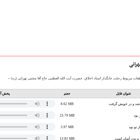
هرانی
ات مربوط رحلت جانگداز استاد اخلاق،‌ حضرت آیت الله العظمی حاج آقا مجتبی تهرانی (ره) »
عنوان فایل
حجم
پخش آن
شد و در خویش گرفت
8.62 MB
بود
23.79 MB
ز تو بود
3.97 MB
ل بریدن آسان است
13.81 MB