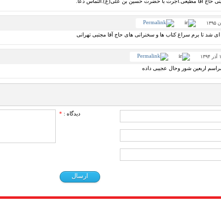
نی حاج اقا مطیعی.اجرت با حضرت حسین بن علی(ع).التماس دعا.
 ای شد تا برم سراغ کتاب ها و سخنرانی های حاج آقا مجتبی تهرانی
مراسم اربعین شور وحال عجیبی داده
دیدگاه :
*