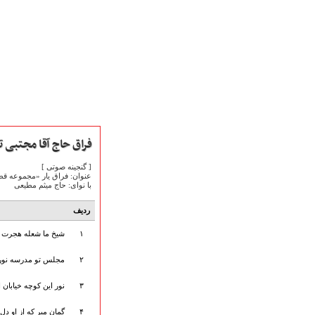
فراق حاج آقا مجتبی ت
[ گنجینه صوتی ]
عنوان: فراق یار «مجموعه قطع
با نوای: حاج میثم مطیعی
صفحه نخست
متن اشعـــــار
ردیف
متن مستند مقاتل
نگارخـــانه
۱
شیخ ما شعله هجرت 
ویدئو و کلیپ
۲
مجلس تو مدرسه نور 
اخبـــــار و رویـــدادها
پخش زنده مراسم
۳
نور این کوچه خیابان ا
هیأت آیین حسینی
پرداختِ نــــــــذورات
۴
گمان مبر که از او د