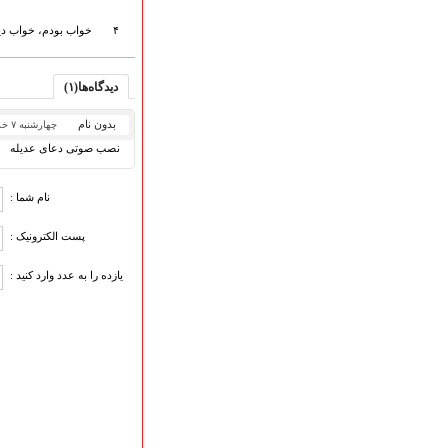
هیأت آیین حسینی
۴
خواب بودم، خواب دی
پرداختِ نــــــــذورات
ارتباط با مدیرسایت
دیدگاه‌ها(۱)
بدون نام
چهارشنبه ۷ خرداد ۱۳۹۹
تلاوت‌وتفسیرقرآن‌
نصب صوتی دعای عدیله
ادعیه و زیارات
صحیفه سجادیه
نام شما :
نهج البلاغه
تدریس‌ومباحث‌علمی
پست الکترونیک :
گنجینه‌های صوتی
اللطمیات العربیة
یازده را به عدد وارد کنید :
جلسات هفتگی
بهار سرخ / بعثت خون
محرم و صفر
فاطمیه
رمضان
مراسم ولادت
مراسم شهادت