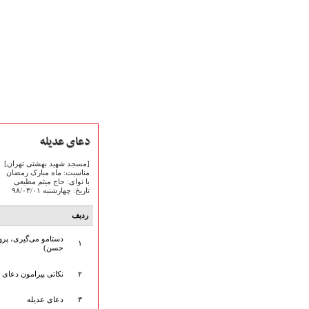
دعای عدیله
[مسجد شهید بهشتی تهران]
مناسبت: ماه مبارک رمضان
با نوای: حاج میثم مطیعی
تاریخ: چهارشنبه ۹۸/۰۳/۰۱
صفحه نخست
ردیف
متن اشعـــــار
دستامو می‌گیری، پرور
متن مستند مقاتل
۱
حسن)
نگارخـــانه
ویدئو و کلیپ
۲
نکاتی پیرامون دعای 
اخبـــــار و رویـــدادها
۳
دعای عدیله
پخش زنده مراسم