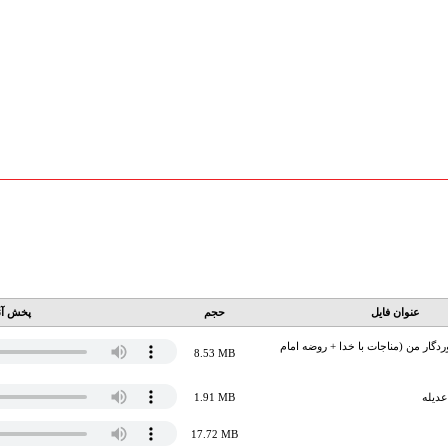
عنوان فایل
حجم
پخش آن
دگار من (مناجات با خدا + روضه امام
8.53 MB
عدیله
1.91 MB
17.72 MB