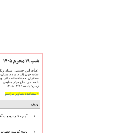
شب ۱۹ محرم ۱۴۰۵
[هیأت آیین حسینی، میدان ونک
بعثت خون (قیام مردم میدان، د
سخنران: حجةالاسلام دکتر نورا
صفحه نخست
با مداحی: حاج میثم مطیعی
متن اشعـــــار
زمان: جمعه ۱۴۰۵/۰۴/۱۲
متن مستند مقاتل
+ مشاهده تصاویر مراسم
نگارخـــانه
ردیف
ویدئو و کلیپ
اخبـــــار و رویـــدادها
۱
آه چه کنم ندیدمت آقا
پخش زنده مراسم
هیأت آیین حسینی
پرداختِ نــــــــذورات
۲
پاسخ کوبنده حضرت زی