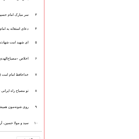
ارتباط با مدیرسایت
۳
سر مبارک امام حسین 
۴
دعای استغاثه به امام
تلاوت‌وتفسیرقرآن‌
ادعیه و زیارات
۵
ای شهید امت شهادتت
صحیفه سجادیه
نهج البلاغه
تدریس‌ومباحث‌علمی
۶
اخلاص «مصباح‌الهدی» 
گنجینه‌های صوتی
اللطمیات العربیة
۷
خداحافظ امام امت (ز
جلسات هفتگی
بهار سرخ / بعثت خون
۸
تو مصباح راه ایرانی (
محرم و صفر
فاطمیه
رمضان
۹
روی شونه‌مون همیشه
مراسم ولادت
مراسم شهادت
۱۰
سید و مولا حسین، آرا
گلچین مولــــــودی
گلچین عــــزاداری