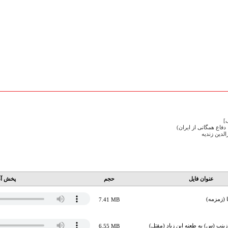
]
فاع همگانی از ایران)
لدین زندیه
عنوان فایل
حجم
پخش آن
 (زمزمه)
7.41 MB
نب (س) به طعنه ابن زیاد (مقتل)
6.55 MB