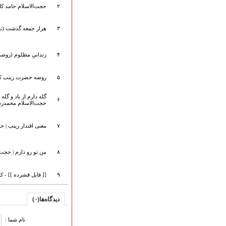
۲
حجت‌الاسلام حامد کا
ارتباط با مدیرسایت
۳
هزار جمعه گذشت (نجو
تلاوت‌وتفسیرقرآن‌
۴
زندانیِ مظلوم (روضه
ادعیه و زیارات
صحیفه سجادیه
۵
روضه‌ حضرت زینب کب
نهج البلاغه
تدریس‌ومباحث‌علمی
گله دارم از باد و گله
۶
حجت‌الاسلام محمدرضا
گنجینه‌های صوتی
اللطمیات العربیة
۷
معنی اقتدار زینب | 
جلسات هفتگی
بهار سرخ / بعثت خون
محرم و صفر
۸
من تو رو دارم | حجت
فاطمیه
رمضان
۹
[[ فایل فشرده ]] - 
مراسم ولادت
مراسم شهادت
دیدگاه‌ها(۰)
گلچین مولــــــودی
گلچین عــــزاداری
نام شما :