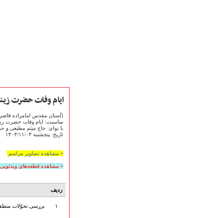
ایام وفات حضرت زین
[آستان مقدس امامزاده قاضي 
مناسبت: ایام وفات حضرت زی
با نوای: حاج میثم مطیعی و 
صفحه نخست
تاریخ: پنجشنبه ۱۴۰۳/۱۱/۰۴
متن اشعـــــار
متن مستند مقاتل
+ مشاهده تصاویر مراسم
نگارخـــانه
+ مشاهده قطعه‌های ویدئویی
ویدئو و کلیپ
اخبـــــار و رویـــدادها
ردیف
پخش زنده مراسم
هیأت آیین حسینی
۱
بررسی تحوّلات منطقه
پرداختِ نــــــــذورات