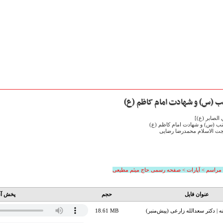
ب (س) و شهادت امام کاظم (ع)
الصابر (ع)]
نب (س) و شهادت امام کاظم (ع)
حجت الاسلام محمدرضا رضایی
 مراسم > آپارات > صفحه رسمی حاج میثم مطیعی
عنوان فایل
حجم
پخش آن
 | دکتر سعدالله زارعی (پیش‌منبر)
18.61 MB