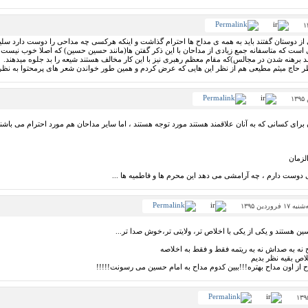
از دوستان گفتند باید به همه ی مداح ها احترام گذاشت و اینکه هرکسی چه مداحی را دوست دارد سل
ی است که متاسفانه جمع زیادی از مداحان با این ذکر گفتن ها(مانند حسین حسین) که اصلا خوب نیس
ند برهنه شدن در مجالس)که مقام معظم رهبری نیز با این کار مخالف هستند شیعه را بد جلوه میدهند.
ظر حاج میثم مطیعی هم از نظر این هایی که عرض کردم و همین طور خواندن شعر های پرمحتوا به نظر
رای کسانی که به آنان علاقمند هستند مورد توجه هستند ، اما سایر مداحان هم مورد احترام می باشند
لزمان
ی دوست دارم ، چه آرامشی می دهد این محرم ها و فاطمیه ها ...
ه ۱۷ فروردین ۱۳۹۵
ین هستند و یکی از یکی با اخلاص تر، ولایتی تر،خوش صدا تر...
نه به صداش نه به ریتمه فقط و فقط به اخلاصه
لاص بقیه نظر بدیم
ح از اون مداح بهتره!!!ببین کدوم مداح به امام حسین می رسونت!!!!!