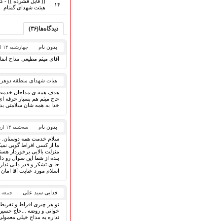
قطعات پیشنهادی
[[ فایل فشرده ]] -
۱۴
هیئت شهدای گمنام
❁ کودک و نوجوان
دیدگاه‌ها(۳۶)
بدون نام
چهارشنبه ۱۴ اسفند ۱۳۹۸
عضویت در خبرنامه
آقای میثم مطیعی مداح انقل
هیات شهدای منطقه دوهزا
هدف همه ی مداحان خدمت 
حاج میثم هم بسیار حرفه ای
خدا به همه شان سلامتی بد
بدون نام
سه‌شنبه ۱۴ اردیبهشت ۱۳۹۵
سلام خدمت همه دوستان. دو
ما از کسی افراط گویی نمیک
منزلت بالایی برخوردار هست
بنده از شما این سوال رو دا
اسلام مورد عنایت آقا امان
فدایی سید علی
جمعه ۳ اردیبهشت ۱۳۹۵
تو هر چیزی افراط و تفریط 
خوانی و روضه ...حاج حسین
نداره یه مداح خیلی معمولی