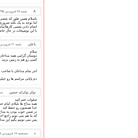
A
شنبه ۲۸ فروردین ۱۳۹۵
باسلام.همین طور که بعضی 
اما توجه به یک نکته ضرور
انجام دادن بعضی کارها(مان
با این توضیحات در حال حا
یاعلی
شنبه ۲۱ فروردین ۱۳۹۵
سلام
دوستان گرامی همه مداحان ب
کسی رو هم به زمین نزنید.
اجر تمام مداحان با صاحب ا
دم پایانی مراسم ها رو خیل
نوکر نوکرای حسین
سه‌شنب
صلوات ختم کنید
همه مداح ها بلبلای امام حس
خدا همشون رو حفظ کنه
در ضمن خوب بودن یه مداح 
که ما هم نمی تونم راجع اخ
پس نمی تونیم بگیم این مدا
z
سه‌شنبه ۱۷ فروردین ۱۳۹۵