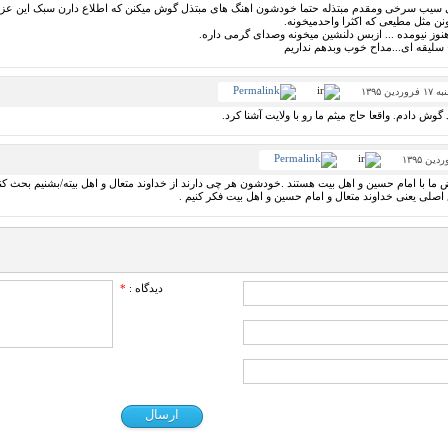
سیب سرخی ومقدم مبتذله حتما خودشون اهنگ های مبتذل گوش میکنن که اطلاع دارن سبک این عزیزان 
ن مثل مطیعی که اکثرا واحدمیخونه.
وز نیومده ... ازبس دلنشین میخونه وصدای گرمی داره.
سلیقه ای...مداح خوب وبدهم نداریم
ردین ۱۳۹۵
وش دادم. واقعا حاج میثم ما رو با ولایت آشنا کرد.
ا با امام حسین و اهل بیت هستند .خودشون هر چی دارند از خداوند متعال و اهل بیته/بشنیم بحث کنیم
لی یعنی خداوند متعال و امام حسین و اهل بیت فکر کنیم .
دیدگاه :
*