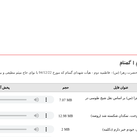
| گمنام
جلسه عزاداری شب شهادت حضرت زهرا (س) - فاطمیه دوم - هیأت
عنوان فایل
حجم
پخش آن
ا (س) بر اساس نقل شیخ طوسی در
7.07 MB
خت، نمکدان شکسته شد (روضه)
12.98 MB
 خودم خبر دارم (دکلمه)
2 MB