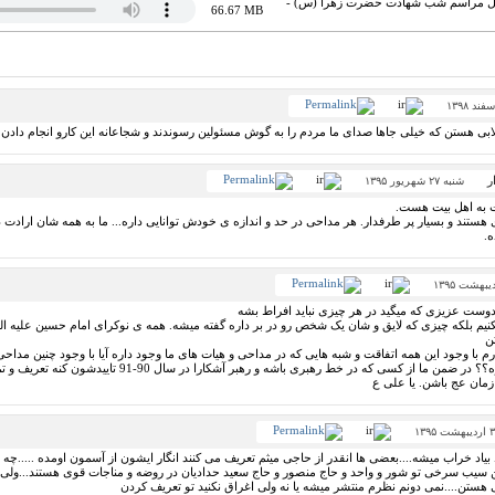
 کل مراسم شب شهادت حضرت زهرا (س) -
66.67 MB
ابی هستن که خیلی جاها صدای ما مردم را به گوش مسئولین رسوندند و شجاعانه این کارو انجام دادن
ر
شنبه ۲۷ شهریور ۱۳۹۵
به اهل بیت هست.
 هستند و بسیار پر طرفدار. هر مداحی در حد و اندازه ی خودش توانایی داره... ما به همه شان اراد
ه.
ست عزیزی که میگید در هر چیزی نباید افراط بشه
نیم بلکه چیزی که لایق و شان یک شخص رو در بر داره گفته میشه. همه ی نوکرای امام حسین علیه ال
ن
رم با وجود این همه اتفاقت و شبه هایی که در مداحی و هیات های ما وجود داره آیا با وجود چنین مداح
جا ی تشکر و قدر دانی نداره؟؟ در ضمن ما از کسی که در
 زمان عج باشن. یا علی ع
بیاد خراب میشه....بعضی ها انقدر از حاجی میثم تعریف می کنند انگار ایشون از آسمون اومده .....چ
 سیب سرخی تو شور و واحد و حاج منصور و حاج سعید حدادیان در روضه و مناجات قوی هستند...ول
 هستن....نمی دونم نظرم منتشر میشه یا نه ولی اغراق نکنید تو تعریف کردن