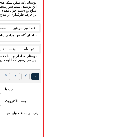
دوستانی که میگن سبک های 
این دوستان بیشترشور میخون
مداح رو دست جواد مقدم هن
دراخرهم طرفداری از مداح 
عبد امیرالمومنین
سه‌شنبه ۱۷ فرو
برادران گلم من مداحی زیاد گ
بدون نام
دوشنبه ۱۶ فروردین ۱۳۹۵
دوستان مداحان واسطه فیض م
چی می رسیم؟؟؟؟؟به منبع اص
۴
۳
۲
۱
نام شما :
پست الکترونیک :
یازده را به عدد وارد کنید :