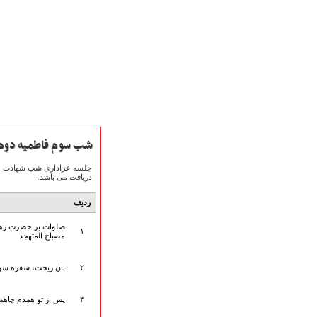
شب سوم فاطمیه دوم 
دریافت می باشد.
صفحه نخست
متن اشعـــــار
ردیف
متن مستند مقاتل
صلوات بر حضرت زهر
۱
نگارخـــانه
مصباح المتهجد
ویدئو و کلیپ
اخبـــــار و رویـــدادها
۲
نان ریخت، سفره سو
پخش زنده مراسم
هیأت آیین حسینی
۳
پس از تو همدم چاهم،
پرداختِ نــــــــذورات