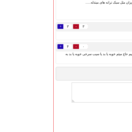
مثل سبک ترانه های مبتذله......
+
-
۳
۳
+
-
۴
۰
 حاج میثم خوبه یا بد یا سیب سرخی خوبه یا بد به