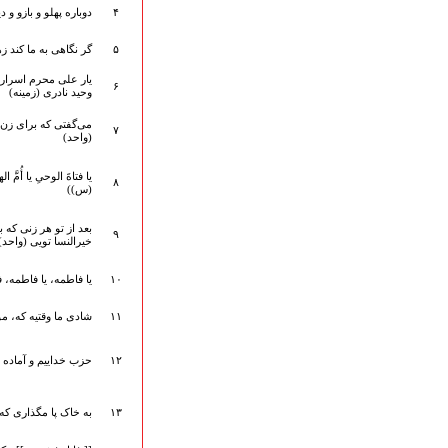
۴
دوباره پهلو و بازو و د
ارتباط با مدیرسایت
۵
گر نگاهی به ما کند زه
یار علی محرم اسرار 
۶
وحید نادری (زمینه)
تلاوت‌وتفسیرقرآن‌
ادعیه و زیارات
می‌گفتی که برای زن ا
۷
(واحد)
صحیفه سجادیه
نهج البلاغه
یا فتاةَ الوحیِ یا أُ
۸
تدریس‌ومباحث‌علمی
(س))
گنجینه‌های صوتی
بعد از تو هر زنی که
اللطمیات العربیة
۹
خیرالنسا تویی (واحد)
جلسات هفتگی
بهار سرخ / بعثت خون
۱۰
یا فاطمه، یا فاطمه، ف
محرم و صفر
۱۱
شادی ما وقتیه که، مو
فاطمیه
رمضان
۱۲
حزب خداییم و آماده پی
مراسم ولادت
مراسم شهادت
گلچین مولــــــودی
۱۳
به خاک پا مگذاری که
گلچین عــــزاداری