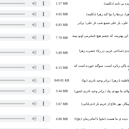
یده بی تابند (دکلمه)
1.57 MB
را، دردها را دوا کند زهرا (دکلمه)
4.65 MB
علی، یار علی شمع شب تار علی | برادر
6.83 MB
ین بهترینه، که چشم هیچ نامحرمی اونو نبینه
7.79 MB
مَّ الهدى (مداحی عربی در رثاء حضرت زهرا
5.69 MB
 به پاکی زبانزد است، سوگند خورده است که
6.15 MB
اطمه یا زهرا | برادر وحید نادری (نوا)
849.81 KB
لای ما مهدی بیاد | برادر وحید نادری (شور)
3.44 MB
کار، بهر دفاع از حریم یار (دم پایانی)
3.67 MB
 دیده ی ما هست (نجوا با امام زمان (عج))
4.86 MB