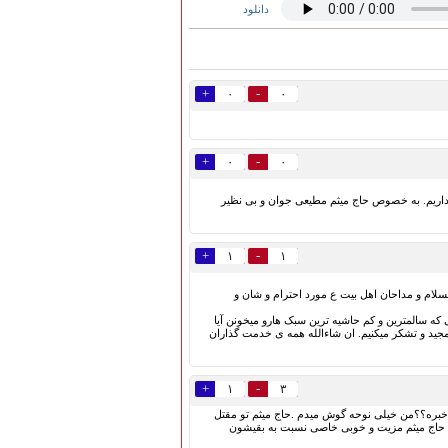
دانلود
+
-
۰
۰
+
-
۰
۰
ت داریم. به خصوص حاج میثم مطیعی جوان و بی نظیر
+
-
۱
۱
سلام و مداحان اهل بیت ع مورد احترام و شان و
ی که سالمترین و کم حاشیه ترین سبک هارو میخونن آیا
 خط رهبری باشه و رهبر آشکارا در سال 90-91 تاییدشون کنه تعریف و تمجید و تشکر میکنیم. ان شاءالله همه ی خدمت گذاران
+
-
۱
۳
ه خبره؟؟من خیلی نوحه گوش میدم .حاج میثم تو مقتل
ی حاج میثم مزیت و خوبی خاصی نسبت به بقیشون