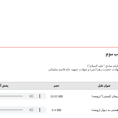
امام صادق "علیه السلام"]
ادت حضرت زهرا (س) و شهادت سپهبد حاج قاسم سلیمانی
عنوان فایل
حجم
پخش آن
پیمان کیستی؟ (روضه)
10.03 MB
هستی به دیوار (روضه)
9.4 MB