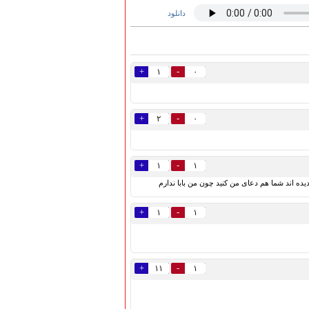
دانلود
+
-
۱
۰
+
-
۲
۰
+
-
۱
۱
ده اند شما هم دعای من کنید چون من بابا ندارم
+
-
۱
۱
+
-
۱۱
۱