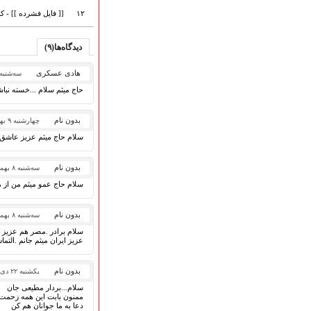
گلچین مولــــــودی
گلچین عــــزاداری
۱۲
[[ فایل فشرده ]] - 
قطعات پیشنهادی
❁ کودک و نوجوان
دیدگاه‌ها(۹)
هادی عسکری
سه‌شنبه ۲۹ بهمن ۹۸
حاج میثم سلام ...خسته نب
عضویت در خبرنامه
بدون نام
چهارشنبه ۹ بهمن ۱۳۹۸
سلام حاج میثم عزیز عاشق 
بدون نام
سه‌شنبه ۸ بهمن ۱۳۹۸
سلام حاج عمو میثم من از م
بدون نام
سه‌شنبه ۸ بهمن ۱۳۹۸
سلام برادر .مصر هم عزیز 
عزیز ایران میثم جانم .التم
بدون نام
یکشنبه ۲۲ دی ۱۳۹۸
سلام...بردار مطیعی جان
ممنون بابت این همه زحمت د
دعا به ما جوانان هم کن