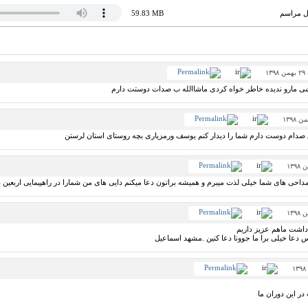
کل مراسم
59.83 MB
۱۳
اشی مارو ندیده خاطر خواه کردی ماشاالله ب صدات دوستت دارم
صدام دوست دارم شما را دیدار کنم یوسف ورمزیاری بچه روستای استان لرستن
داحی های شما خیلی لذت میبرم و همیشه براتون دعا میکنم دایی های من شمارا در راهپیمایی اربعین دی
داشت ماهم عزیز داریم
اس دعا خیلی برا ما جوونا دعا کنین .مشهد اسماعیل
ر این دوران ما