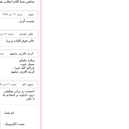
مخلص شما آقای انقلابی هس
سید
شنبه ۲۱ دی ۱۳۹۸
نفست گرم...
علی عبدی
شنبه ۲۱ دی ۱۳۹۸
عالی فوق العاده و زیبا
كريم باقري_مشهد
شنبه ۲۱ د
سلام عليكم
بسيار خوب
جزاكم الله خيرا....
كريم باقري_مشهد
بدون نام
شنبه ۲۱ دی ۱۳۹۸
احسنت بر برادر مطیعی
درود خداوند بر استادم باد
یا علی
نام شما :
پست الکترونیک :