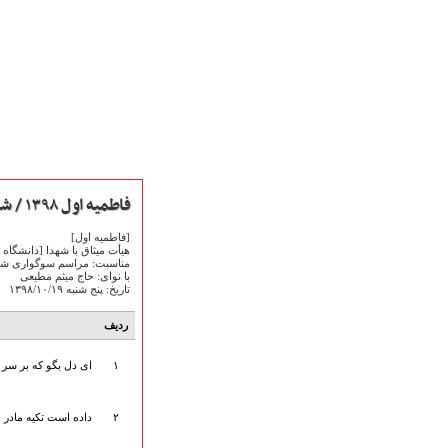
فاطمیه اول ۱۳۹۸ / شب سوم
[فاطمیه اول]
هیأت میثاق با شهدا [دانشگاه 
مناسبت: مراسم سوگواری شه
با نوای: حاج میثم مطیعی
تاریخ: پنج شنبه ۱۳۹۸/۱۰/۱۹
صفحه نخست
متن اشعـــــار
ردیف
متن مستند مقاتل
۱
ای دل بگو که بر سر 
نگارخـــانه
ویدئو و کلیپ
اخبـــــار و رویـــدادها
۲
داده است تکیه مادر 
پخش زنده مراسم