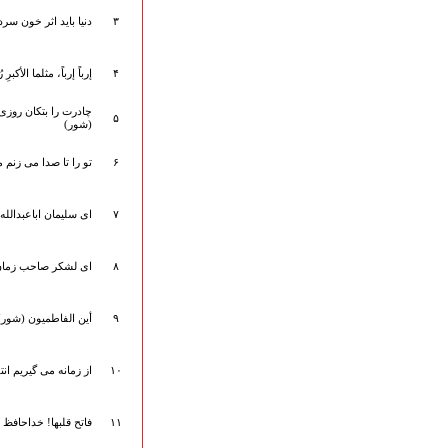
هیأت آیین حسینی
۳
دنیا باید اثر خون سرد
پرداختِ نــــــــذورات
ارتباط با مدیرسایت
۴
إرباً إرباً، مثلما الأکب
چادرت را بتکان روزی
۵
(شور)
تلاوت‌وتفسیرقرآن‌
ادعیه و زیارات
۶
تو را تا صدا می زنم 
صحیفه سجادیه
نهج البلاغه
۷
ای سلیمان اباعبدالله 
تدریس‌ومباحث‌علمی
گنجینه‌های صوتی
۸
ای لشکر صاحب زمان 
اللطمیات العربیة
جلسات هفتگی
بهار سرخ / بعثت خون
۹
أین الفاطمیون (شور)
محرم و صفر
فاطمیه
۱۰
از زمانه می گیریم انت
رمضان
مراسم ولادت
مراسم شهادت
۱۱
فاتح قلبها! خداحافظ 