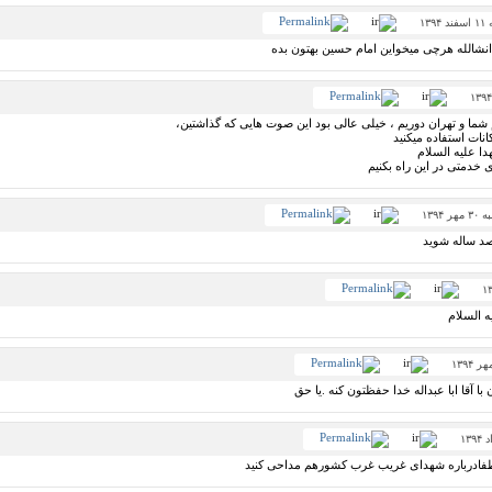
۱۳۹
 انشالله هرچی میخواین امام حسین بهتون بده
 شما و تهران دوریم ، خیلی عالی بود این صوت هایی که گذاشتین،
نات استفاده میکنید
ا علیه السلام
 ی خدمتی در این راه بکنیم
ر ۱۳۹۴
صد ساله شوید
ه السلام
با آقا ابا عبداله خدا حفظتون کنه .یا حق
 لطفادرباره شهدای غریب غرب کشورهم مداحی کنید