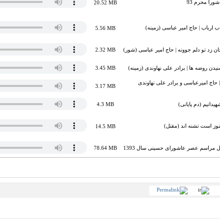
را محرم 93
20.52 MB
ب ارباب | حاج امیر عباسی (زمینه)
5.56 MB
زد تو دلم جوونه | حاج امیر عباسی (شور)
2.32 MB
یدن روضه ها | برادر علی نهاوندی (زمینه)
3.45 MB
ه | حاج امیرعباسی و برادر علی نهاوندی
3.17 MB
یدانیم (دم پایانی)
4.3 MB
وز است تشنه اند (مقتل)
14.5 MB
کل مراسم عصر عاشورای حسینی سال 1393
78.64 MB