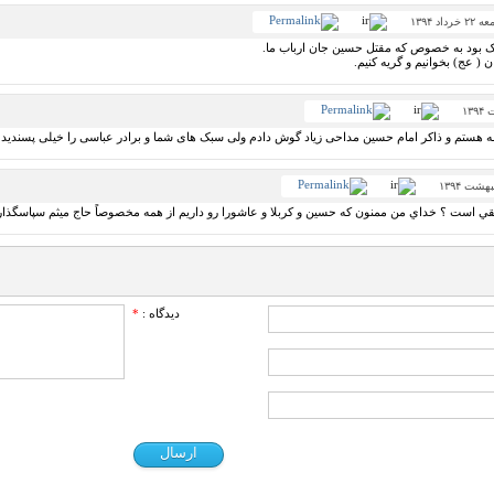
۲ خرداد ۱۳۹۴
ک بود به خصوص که مقتل حسین جان ارباب ما.
ن ( عج) بخوانیم و گریه کنیم.
ست ؟ خداي من ممنون كه حسين و كربلا و عاشورا رو داريم از همه مخصوصاً حاج ميثم سپاسگذاري
دیدگاه :
*