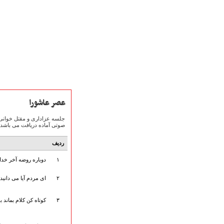
عصر عاشورا
صوتی آماده دریافت می باشد.
صفحه نخست
متن اشعـــــار
ردیف
متن مستند مقاتل
۱
دوباره روضه آخر خدا 
نگارخـــانه
ویدئو و کلیپ
۲
ای مردم آیا می دانید
اخبـــــار و رویـــدادها
پخش زنده مراسم
۳
کوتاه کن کلام بماند 
هیأت آیین حسینی
پرداختِ نــــــــذورات