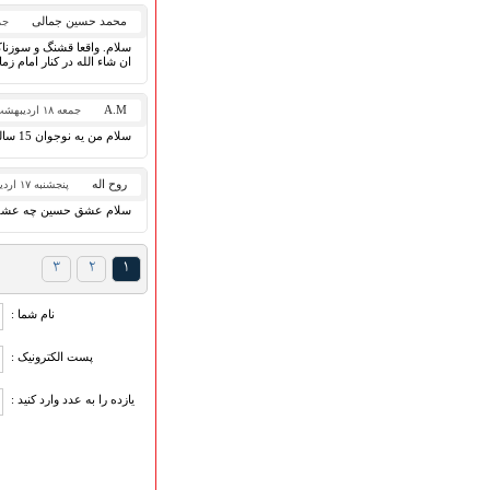
محمد حسین جمالی
جمعه ۲
سلام. واقعا قشنگ و سوزنا
ان شاء الله در کنار امام زما
A.M
جمعه ۱۸ اردیبهشت ۱۳۹۴
سلام من یه نوجوان 15 ساله هستم و ذاکر امام حسین مداحی زیاد گوش دادم ولی سبک های شما و برادر عباسی را خیلی پسندیدم اجرتون با امام حسین
روح اله
پنجشنبه ۱۷ اردیبهشت ۱۳۹۴
سلام عشق حسين چه عشقي ا
۳
۲
۱
نام شما :
پست الکترونیک :
یازده را به عدد وارد کنید :