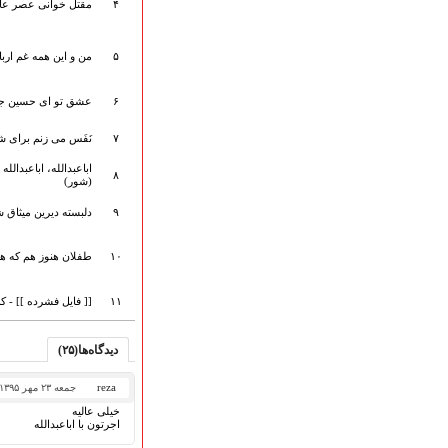
۴
مقتل خوانی عصر عاشو
ارتباط با مدیرسایت
۵
من و این همه غم اربا
تلاوت‌وتفسیرقرآن‌
۶
عشق تو ای حسین جان 
ادعیه و زیارات
۷
نَفَس می زنم برای شن
صحیفه سجادیه
نهج البلاغه
اباعبدالله، اباعبدالل
۸
(شور)
تدریس‌ومباحث‌علمی
گنجینه‌های صوتی
۹
دلبسته دیرین میثاق شه
اللطمیات العربیة
جلسات هفتگی
۱۰
طفلان هنوز هم که هن
بهار سرخ / بعثت خون
محرم و صفر
۱۱
[[ فایل فشرده ]] - 
فاطمیه
رمضان
دیدگاه‌ها(۲۵)
مراسم ولادت
مراسم شهادت
reza
جمعه ۲۳ مهر ۱۳۹۵
گلچین مولــــــودی
خیلی عالیه
اجرتون با اباعبدالله
گلچین عــــزاداری