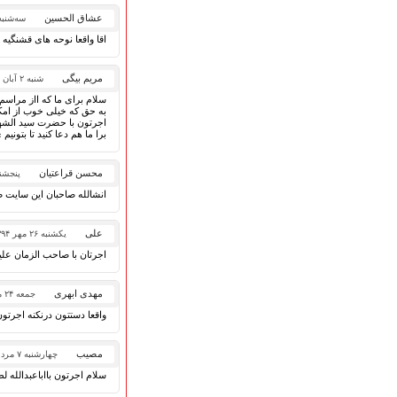
قطعات پیشنهادی
عشاق الحسین
سه‌شنبه ۱۱ اسفند ۴
❁ کودک و نوجوان
اقا واقعا نوحه های قشنگیه
مریم بیگی
شنبه ۲ آبان ۱۳۹۴
عضویت در خبرنامه
سلام برای ما که ااز مراسم
به حق که خیلی خوب از امکا
اجرتون با حضرت سید الشهد
برا ما هم دعا کنید تا بتونیم
محسن قراعتیان
پنجشنبه ۳۰ مه
انشالله صاحبان این سایت 
علی
یکشنبه ۲۶ مهر ۱۳۹۴
اجرتان با صاحب الزمان علی
مهدی ابهری
جمعه ۲۴ مهر ۱۳۹۴
واقعا دستتون درنکنه اجرتون 
مصیب
چهارشنبه ۷ مرداد ۱۳۹۴
سلام اجرتون بااباعبدالله