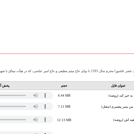
جلسه عزاداری و مقتل خوانی عصر عاشورا محرم سال 1393 با نوای حاج میثم مطیعی و حاج امیر عباسی
عنوان فایل
حجم
پخش آن
به خیر کند (روضه)
6.44 MB
 من پسر پیغمبرم (مقتل)
7.11 MB
بقیه اش (روضه)
12.13 MB