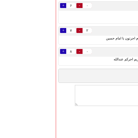
+
-
۶
۰
+
-
۷
۲
+
-
۸
۰
م اجركم عندالله