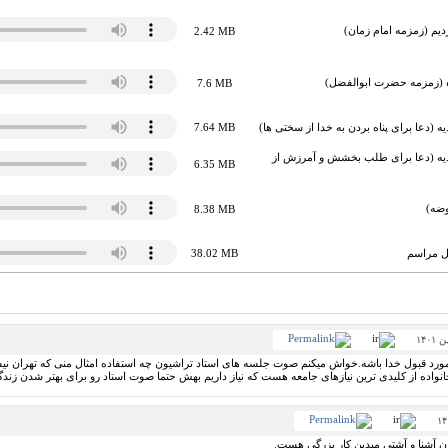
دیم (زمزمه امام زمان)
2.42 MB
ه (زمزمه حضرت ابوالفضل)
7.6 MB
7.64 MB
سجادیه (دعا برای طلب بخشش و آمرزش از
6.35 MB
ضه)
8.38 MB
کل مراسم
38.02 MB
رد قبول خدا باشه.خواش میکنم صوت جلسه های استاد تراشیون چه استفاده امثال منی که تهران نیستم
واده از کلیدی ترین نیازهای جامعه هست که نیاز داریم بهش حتما صوت استاد رو برای بهتر شدن زندگی 
زمان آشنا و آشتی میدین کار بزرگی هست.