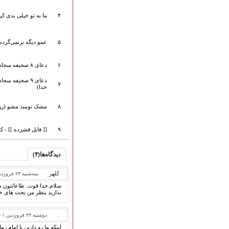
هیأت آیین حسینی
۴
ما به تو خیلی بدی کر
پرداختِ نــــــــذورات
ارتباط با مدیرسایت
۵
عمو دیگه برنمی‌گرد
۶
دعای ۸ صحیفه سجادیه (دعا برای پناه بردن به خدا از سختی ها)
تلاوت‌وتفسیرقرآن‌
دعای ۹ صحیفه 
ادعیه و زیارات
۷
خدا)
صحیفه سجادیه
نهج البلاغه
۸
مشک نومید مشو (رو
تدریس‌ومباحث‌علمی
گنجینه‌های صوتی
۹
[[ فایل فشرده ]] - 
اللطمیات العربیة
جلسات هفتگی
دیدگاه‌ها(۴)
بهار سرخ / بعثت خون
محرم و صفر
کلهر
سه‌شنبه ۲۳ فروردین ۱۴۰۱
فاطمیه
سلام.خدا قوت. طاعاتتون مو
بذارید بنظر من بحث های خان
رمضان
مراسم ولادت
.
دوشنبه ۲۲ فروردین ۱۴۰۱
مراسم شهادت
اینکه ما رو دارین با امام 