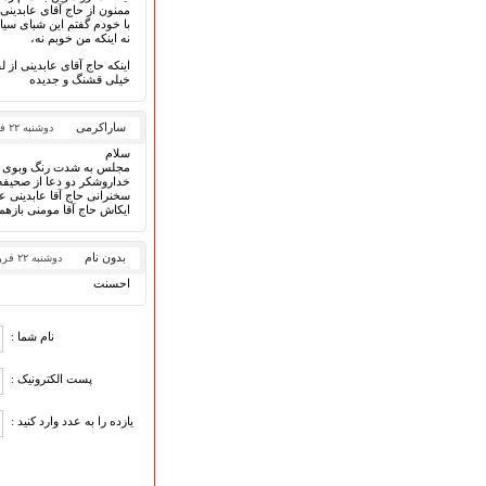
گلچین مولــــــودی
ممنون از حاج آقای عابدینی.
گلچین عــــزاداری
با خودم گفتم این شبای سیا
نه اینکه من خوبم نه،
قطعات پیشنهادی
اینکه حاج آقای عابدینی از 
❁ کودک و نوجوان
خیلی قشنگ و جدیده
ساراکرمی
دوشنبه ۲۲ فروردین ۱۴۰۱
عضویت در خبرنامه
سلام
مجلس به شدت رنگ وبوی ام
خداروشکر دو دعا از صحیفه
سخنرانی حاج آقا عابدینی ع
ایکاش حاج آقا مومنی بازهم
بدون نام
دوشنبه ۲۲ فروردین ۱۴۰۱
احسنت
نام شما :
پست الکترونیک :
یازده را به عدد وارد کنید :