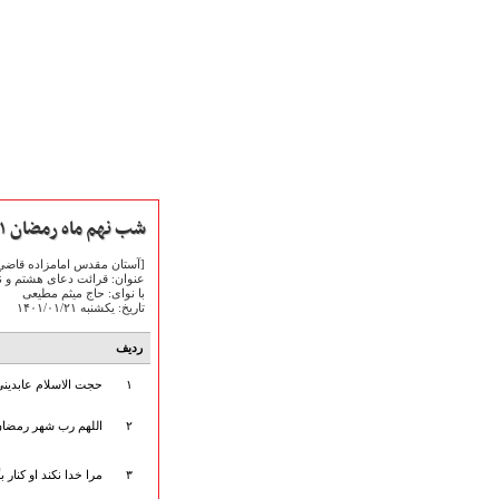
شب نهم ماه رمضان ۱۴۰۱
[آستان مقدس امامزاده قاضي 
عنوان: قرائت دعای هشتم و ن
با نوای: حاج میثم مطیعی
تاریخ: یکشنبه ۱۴۰۱/۰۱/۲۱
صفحه نخست
ردیف
متن اشعـــــار
۱
حجت الاسلام عابدینی
متن مستند مقاتل
نگارخـــانه
۲
اللهم رب شهر رمضان.
ویدئو و کلیپ
اخبـــــار و رویـــدادها
۳
مرا خدا نکند او کنار ب
پخش زنده مراسم