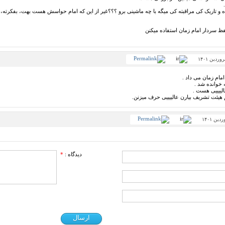
ه و تاریک کی مراقبته کی میگه با چه ماشینی برو ؟؟؟غیر از این که امام حواسش هست بهت، بفکرته،بی
لفظ سردار امام زمان استفاده میکنن
ام زمان می داد .
 خوانده شد .
الییییی هست .
 هیئت تشریف بیارن عالییییی حرف میزنن.
دیدگاه :
*