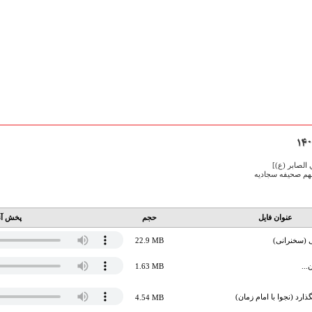
الصابر (ع)]
هم صحیفه سجادیه
عنوان فایل
حجم
پخش آن
 (سخنرانی)
22.9 MB
..
1.63 MB
گذارد (نجوا با امام زمان)
4.54 MB