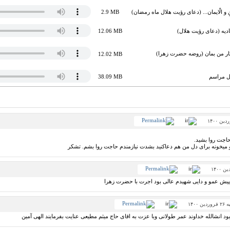
 بِالْاَمْنِ و الْایمان... (دعای رؤیت هلال ماه رمضان)
2.9 MB
12.06 MB
ار من بمان (روضه حضرت زهرا)
12.02 MB
کل مراسم
38.09 MB
حاجت روا بشید.
میخونه برای دل من هم دعاکنید بشدت نیازمندم حاجت روا بشم. تشکر
پیش عمو و دایی شهیدم عالی بود اجرت با حضرت زهرا
ن ۱۴۰۰
د انشالله خداوند عمر طولانی وبا عزت به اقای حاج میثم مطیعی عنایت بفرمایند الهی آمین