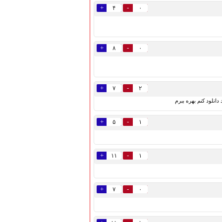
+
-
۴
۰
+
-
۸
۰
+
-
۷
۲
انلود کنم بهره ببرم
+
-
۵
۱
+
-
۱۱
۱
+
-
۷
۰