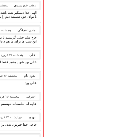
گلچین مولــــــودی
زینب خورشیدی
پنجشنبه ۲۶ فروردی
گلچین عــــزاداری
قطعات پیشنهادی
الهی خدا دستگیر شما باشه آ
با نوای خود همیشه دلم را 
❁ کودک و نوجوان
هادی افچنگی
پنجشنبه ۲۶ فروردین ۱۴۰۰
حاج میثم خیلی گریستم با ن
عضویت در خبرنامه
این شب ها برای ما هم دعا ک
علی
پنجشنبه ۲۶ فروردین ۱۴۰۰
عالی بود شهید بشید فقط لط
بدون نام
پنجشنبه ۲۶ فروردین ۱۴۰۰
عالی بود
اشرفی
پنجشنبه ۲۶ فروردین ۱۴۰۰
عالیه اما متاسفانه نتونست
بهروز
چهارشنبه ۲۵ فروردین ۱۴۰۰
حاجی خدا خیرتون بده، برای 