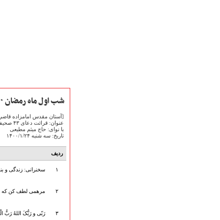
شب اول ماه رمضان ۱۴۰۰
[آستان مقدس امامزاده قاضي 
عنوان: قرائت دعای ۴۳ صحیفه سجادیه + ادعیه رؤیت هلال ماه رمضان
با نوای: حاج میثم مطیعی
تاریخ: سه شنبه ۱۴۰۰/۱/۲۴
صفحه نخست
ردیف
متن اشعـــــار
۱
سخنرانی: زندگی و بندگی (۱) | حجت‌ الاسلام‌ 
متن مستند مقاتل
نگارخـــانه
۲
مرهمی لطف کن که خس
ویدئو و کلیپ
اخبـــــار و رویـــدادها
۳
رَبّی و رَبُّکَ اللهُ رَ
پخش زنده مراسم