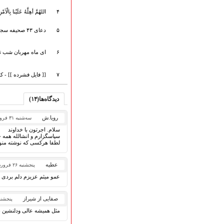
هیأت آیین حسینی
۴
اللهُمَّ أهِلَّهُ عَلَیْنا
پرداختِ نــــــــذورات
ارتباط با مدیرسایت
۵
دعای ۴۳ صحیفه سجادیه (دعای رؤیت هلال)
۶
ای ماه مهربان شب ت
تلاوت‌وتفسیرقرآن‌
۷
[[ فایل فشرده ]] - 
ادعیه و زیارات
صحیفه سجادیه
دیدگاه‌ها(۱۴)
نهج البلاغه
تدریس‌ومباحث‌علمی
رویا.ش
سه‌شنبه ۳۱ فروردین ۱۴۰۰
گنجینه‌های صوتی
سلام. اجرتون با خداوند
اللطمیات العربیة
سپاسگزارم و انشالله همه 
لطفا هرکسی که نوشته منو 
جلسات هفتگی
بهار سرخ / بعثت خون
عطیه
پنجشنبه ۲۶ فروردین ۱۴۰۰
محرم و صفر
عمو میثم عزیزم دلم بردی 
فاطمیه
رمضان
صفایی از شیراز
پنجشنبه ۲۶ فروردی
مراسم ولادت
مثل همیشه عالی ودلنشین بو
مراسم شهادت