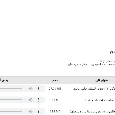
الصابر (ع)]
عنوان فایل
حجم
پخش آن
عباسی‌ ولدی
27.01 MB
ته دلم (مناجات با خدا)
8.22 MB
بُّ الْعالَمین... (دعای رؤیت هلال ماه رمضان)
3.82 MB