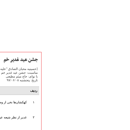
جشن عید غدیر خم
[حسینیه محبان الصادق "علیه 
مناسبت: جشن عید غدیر خم
با نوای: حاج میثم مطیعی
صفحه نخست
تاریخ: پنجشنبه ۹۷/۰۶/۰۸
متن اشعـــــار
متن مستند مقاتل
ردیف
نگارخـــانه
ویدئو و کلیپ
۱
کهکشان‌ها نخی از وص
اخبـــــار و رویـــدادها
پخش زنده مراسم
۲
غدیر از نظر شیعه عی
هیأت آیین حسینی
پرداختِ نــــــــذورات