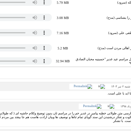
یکه (سرود)
5.79 MB
یر را بشناسی (مدح)
3.08 MB
فی علی (سرود)
7.16 MB
ر اهالی مردن است (مدح)
5.2 MB
کل مراسم عید غدیر "حسینیه محبان الصادق
32.94 MB
شنبه ۲ تیر ۱۴۰۳
 ابد با علی است.
رسی متن طولانی خطبه پیامبر در غدیر خم را در مراسم تان بدون توضیح وکلام حاشیه ای ( که طولانی 
ت و تفکر درشنیدن این سند گویای تمام ثناها و نوصیف ها وبیان ارادت هاست هم جا بیفتد بین مردم ک
است. با تشکر