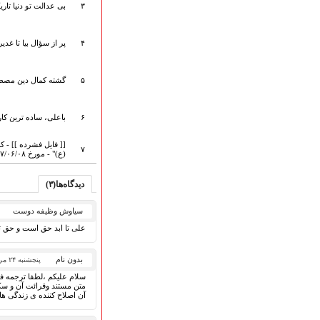
۳
بی عدالت تو دنیا تار
ارتباط با مدیرسایت
۴
پر از سؤال بیا تا غد
تلاوت‌وتفسیرقرآن‌
۵
گشته کمال دین مصط
ادعیه و زیارات
صحیفه سجادیه
نهج البلاغه
۶
باعلی، ساده ترین کا
تدریس‌ومباحث‌علمی
[[ فایل فشرده ]] - 
گنجینه‌های صوتی
۷
(ع)" - مورخ ۹۷/۰۶/۰۸
اللطمیات العربیة
جلسات هفتگی
دیدگاه‌ها(۳)
بهار سرخ / بعثت خون
سیاوش وظیفه دوست
محرم و صفر
فاطمیه
علی تا ابد حق است و حق تا
رمضان
مراسم ولادت
بدون نام
پنجشنبه ۲۴ مرداد ۱۳۹۸
مراسم شهادت
سلام علیکم ،لطفا ترجمه فا
متن مستند وقرائت آن و سکو
گلچین مولــــــودی
آن اصلاح کننده ی زندگی ه
گلچین عــــزاداری