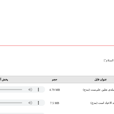
السلام"]
عنوان فایل
حجم
پخش آن
له‌ی نعلین علی‌ست (مدح)
4.79 MB
د الاعیاد است (مدح)
7.5 MB