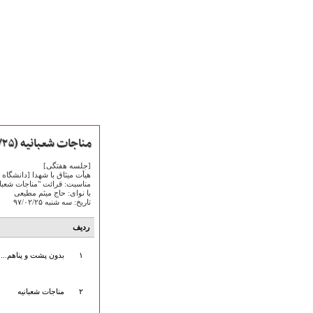
مناجات شعبانیه (۱۳۹۷/۰۲/۲۵)
[جلسه هفتگی]
هیأت میثاق با شهدا [دانشگاه 
مناسبت: قرائت "مناجات شعبان
با نوای: حاج میثم مطیعی
تاریخ: سه شنبه ۹۷/۰۲/۲۵
صفحه نخست
متن اشعـــــار
ردیف
متن مستند مقاتل
۱
بدون پشت و پناهم... 
نگارخـــانه
ویدئو و کلیپ
اخبـــــار و رویـــدادها
۲
مناجات شعبانیه
پخش زنده مراسم