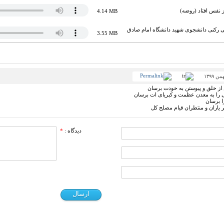
 نفس افتاد (روضه)
4.14 MB
ی رکنی دانشجوی شهید دانشگاه امام صادق
3.55 MB
 از خلق و پیوستن به خودت برسان
ی را به معدن عظمت و کبریای ات برسان
ا برسان
 یاران و منتطران قیام مصلح کل
دیدگاه :
*