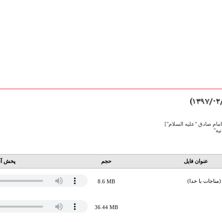
امام صادق "علیه السلام"]
یه"
عنوان فایل
حجم
پخش آن
(مناجات با خدا)
8.6 MB
36.44 MB