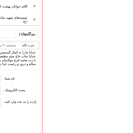
هیأت آیین حسینی
۳
آقای جوانان بهشت از
پرداختِ نــــــــذورات
ارتباط با مدیرسایت
توصیه‌های شهید حیات
۴
(ع)
دیدگاه‌ها(۱)
تلاوت‌وتفسیرقرآن‌
حزب الله
سه‌شنبه ۲۱ بهمن ۱۳۹۹
ادعیه و زیارات
خدایا ما را به کمال گسستن
صحیفه سجادیه
خدایا جناب حاج میثم مطیع
نهج البلاغه
یا رب محمد فرج مولایمان ر
سلام و درود و رحمت خدا بر
تدریس‌ومباحث‌علمی
گنجینه‌های صوتی
نام شما :
اللطمیات العربیة
جلسات هفتگی
پست الکترونیک :
بهار سرخ / بعثت خون
محرم و صفر
یازده را به عدد وارد کنید :
فاطمیه
رمضان
مراسم ولادت
مراسم شهادت