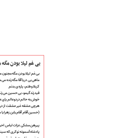
بی غم لیلا بودن مگه 
بی غم لیلا بودن مگه مجنون م
ماهی بی دریا آقا مگه زنده می 
کربلا وطنم، پاره ی بدنم
صفحه نخست
قید زندگیمو، بی حسین می زن
متن اشعـــــار
خوش به حالم دردوعالم پای 
متن مستند مقاتل
هرچی عشقه غیر عشقت از در 
نگارخـــانه
(حسین آقام آقام یابن زهرا یا م
ویدئو و کلیپ
اخبـــــار و رویـــدادها
پیرهن مشکی عزات لباس احرا
پادشاه آسمونه نوکری که سینه 
پخش زنده مراسم