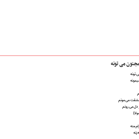
مجنون می تونه
ی تونه
میمونه
م
عشقت می مونم
دل می رونم
ولا)
م منه
زنه