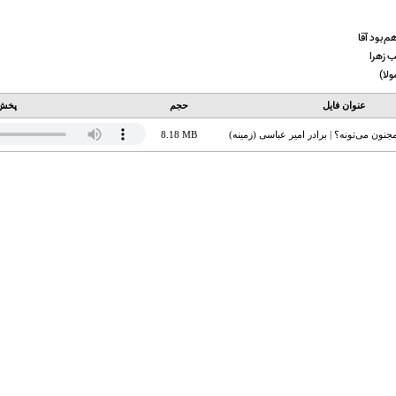
هم بود آقا
ب زهرا
ولا)
عنوان فایل
حجم
پخش 
مجنون می‌تونه؟ | برادر امیر عباسی (زمینه)
8.18 MB