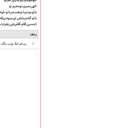
جونمو میذارم به پای غم تو
هیأت آیین حسینی
الهی بمیرم تو محرم تو
پرداختِ نــــــــذورات
با تو بودم با تو هستم با تو خوا
ارتباط با مدیرسایت
با تو گفتم یاعلی ای میوه ی قل
(حسین آقام آقام یابن زهرا یا م
ردیف
تلاوت‌وتفسیرقرآن‌
ادعیه و زیارات
۱
بی‌غم لیلا بودن مگه 
صحیفه سجادیه
نهج البلاغه
تدریس‌ومباحث‌علمی
گنجینه‌های صوتی
اللطمیات العربیة
جلسات هفتگی
بهار سرخ / بعثت خون
محرم و صفر
فاطمیه
رمضان
مراسم ولادت
مراسم شهادت
گلچین مولــــــودی