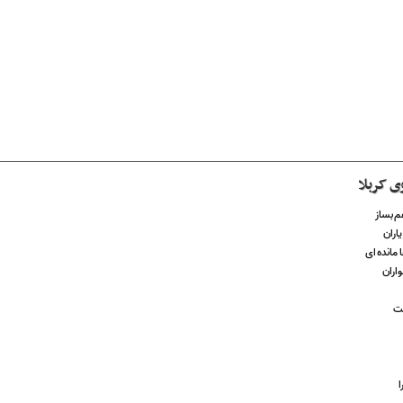
وی کربلا
غم بساز
اران
 مانده ای
واران
ست
ا