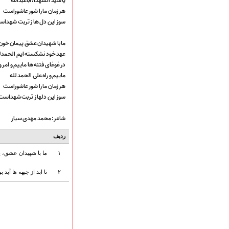
یا سید الشهدا، اباعبدالله
ارتباط با مدیرسایت
هر زمان ما را شور عاشوراست
سوز این دل ها ز تربت شهدا
ما با شهیدان عشق پیمان خون
تلاوت‌وتفسیرقرآن‌
عهد خود نشکسته ایم الحمدل
ادعیه و زیارات
در غوغای فتنه ها ماییم و امر 
صحیفه سجادیه
ماییم و راه علی الحمد لله
نهج البلاغه
هر زمان ما را شور عاشوراست
تدریس‌ومباحث‌علمی
سوز این دلها ز تربت شهداست
گنجینه‌های صوتی
شاعر: محمد مهدی سیار
اللطمیات العربیة
جلسات هفتگی
ردیف
بهار سرخ / بعثت خون
محرم و صفر
۱
ما با شهیدان عشق، پ
فاطمیه
۲
تا ابد از جبهه ها آید ب
رمضان
مراسم ولادت
مراسم شهادت
گلچین مولــــــودی
گلچین عــــزاداری