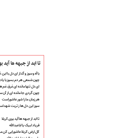
تا ابد از جبهه ها آید ب
با آه و سوز و گداز ای دل با این 
چون شمعی هر دم بسوز با یاد ی
صفحه نخست
ای دل تنها مانده ای غرق غم ها
متن اشعـــــار
چون گردی جا مانده ای از آن س
متن مستند مقاتل
هر زمان ما را شور عاشوراست
نگارخـــانه
سوز این دل ها ز تربت شهدا
ویدئو و کلیپ
اخبـــــار و رویـــدادها
تا ابد از جبهه ها آید بوی کربلا
پخش زنده مراسم
فریاد لبیک یا اباعبدالله
هیأت آیین حسینی
کل ارض کربلا عاشورایی کن مر
پرداختِ نــــــــذورات