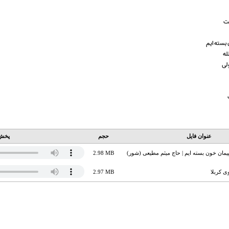
ست
 بسته ایم
له
ولی
عنوان فایل
حجم
پخش 
یمان خون بسته ایم | حاج میثم مطیعی (شور)
2.98 MB
وی کربلا
2.97 MB