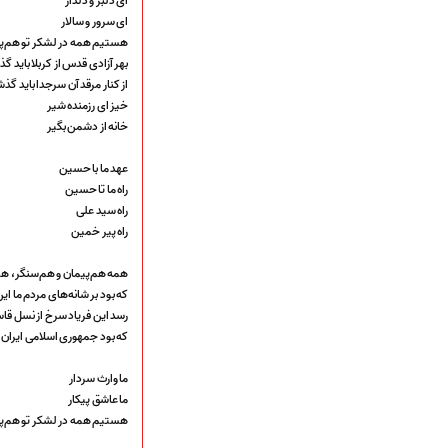
ای دلبر و دلدار
ارتباط با مدیرسایت
ای سرور و سالار
هستیم همه در لشکر تو هم‌پا
بهر آزادی قدس از کربلا باید 
از کنار مرقد آن سرجدا باید گ
تلاوت‌وتفسیرقرآن‌
خیز ای رزمنده شیر
ادعیه و زیارات
خانه از دشمن بگیر
صحیفه سجادیه
نهج البلاغه
عهد ما با حسین
تدریس‌ومباحث‌علمی
راه ما تا حسین
گنجینه‌های صوتی
راه سید علی
راه پیر خمین
اللطمیات العربیة
جلسات هفتگی
همه هم‌پیمان و هم‌سنگر، هم
بهار سرخ / بعثت خون
که بود بر شانه‌های مردم ما ای
محرم و صفر
رسد این فریاد سرخ از نسل قا
فاطمیه
که بود جمهوری اسلامی ایران 
رمضان
مراسم ولادت
ما وارث سردار
مراسم شهادت
ما عاشق پیکار
گلچین مولــــــودی
هستیم همه در لشکر تو هم‌پا
گلچین عــــزاداری