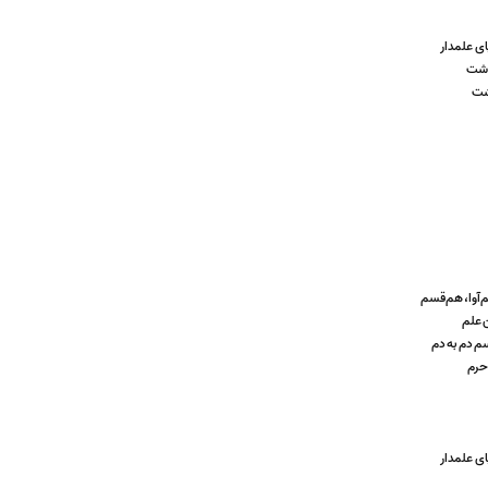
ی علمدار
گذشت
ذشت
‌آوا، هم‌قسم
ن علم
سم دم به دم
حرم
ی علمدار