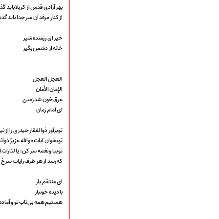
قطعات پیشنهادی
بهر آزادی قدس از کربلا باید 
❁ کودک و نوجوان
از کنار مرقد آن سر جدا باید گ
خیز ای رزمنده شیر
خانه از دشمن بگیر
عضویت در خبرنامه
العجل العجل
الإمان الأمان
غرق خون شد زمین
ای امام زمان
تو برآور ذوالفقار حیدری را از نی
تو بخوان آیات «والله عزیزٌ ذوان
تو بیا و نغمه سر کن: یا لثارا
که رسد از هر طرف رایات سرخ ا
ای منتقم یار
با دیده خونبار
هستیم همه بی‌تاب تو و آماده 