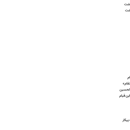
گذشت
ذشت
ام
تقام»
ت‌الحسین
ین قیام
پیکار