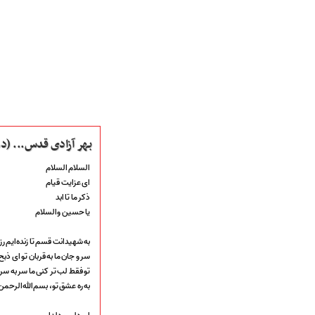
بهر آزادی قدس... (دم پا
السلام السلام
ای عزایت قیام
صفحه نخست
ذکر ما تا ابد
متن اشعـــــار
یا حسین والسلام
متن مستند مقاتل
نگارخـــانه
به شهیدانت قسم تا زنده‌ایم رز
ویدئو و کلیپ
سر و جان ما به قربان تو ای ذب
اخبـــــار و رویـــدادها
تو فقط لب تر کنی ما سر به س
پخش زنده مراسم
به ره عشق تو، بسم‌الله‌الرحمن
هیأت آیین حسینی
پرداختِ نــــــــذورات