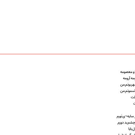
ا و معصومه
مه آرومه
مهربونم من
 آسمونم من
یئت
ت
 سایه¬ی نورم
چشم بد دورم
بابا