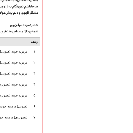
منم برکت، منم رحمت، منم گلب
هیأت آیین حسینی
هرجا باشم توی نگام یه آرزو پ
پرداختِ نــــــــذورات
منتظر ظهورم و دلم پیش مو
ارتباط با مدیرسایت
شاعر: میلاد عرفان پور
نغمه پرداز: مصطفی منتظری
تلاوت‌وتفسیرقرآن‌
ردیف
ادعیه و زیارات
۱
دردونه خونه [صوتی]
صحیفه سجادیه
نهج البلاغه
۲
دردونه خونه [صوتی]
تدریس‌ومباحث‌علمی
گنجینه‌های صوتی
۳
دردونه خونه [صوتی]
اللطمیات العربیة
۴
دردونه خونه [تصویری
جلسات هفتگی
بهار سرخ / بعثت خون
۵
دردونه خونه [تصویری
محرم و صفر
فاطمیه
۶
[صوتی] دردونه خونه (
رمضان
۷
[تصویری] دردونه خونه
مراسم ولادت
مراسم شهادت