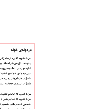
دردونه‌ی خونه
من دخترم، که پرم از عطر زهر
با تو خدا، دل من هر لحظه، آرو
لطیف و باحیا ، شاد و صبور و 
عزیز دردونه‌ی خونه، بهشتم،
صفحه نخست
عاشق یا رقیّه‌ام وقتی میرم ه
متن اشعـــــار
عاشق یا زینبم‌ و و حجابمه زین
متن مستند مقاتل
نگارخـــانه
من دخترم، که حجابم یعنی در
ویدئو و کلیپ
من دخترم، که حیایم یعنی از 
اخبـــــار و رویـــدادها
منم من همدم مادر، منم نور دل 
پخش زنده مراسم