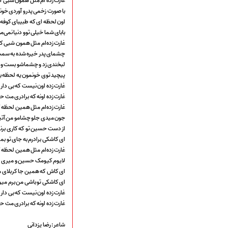
غارت زده ام مثل همون شبی ک
هیأت آیین حسینی
با صورت زخمی پدرو آوردی خون
پرداختِ نــــــــذورات
اون لحظه ای که طبیبای کوفه
ارتباط با مدیرسایت
بابای شما خیلی توو دنیا نمی‌م
غارت زده‌ام مثل همون شبی ک
چشمای پدر خیره شده به سمت
لبخندی زد و چشماشو بست و گ
تلاوت‌وتفسیرقرآن‌
پیچید توی خونمون یه لحظه ب
ادعیه و زیارات
غارت زده اون نیست که بی دار و
صحیفه سجادیه
غارت زده اونه که برادری مث ح
نهج البلاغه
غارت زده‌ام مثل همین لحظه 
تدریس‌ومباحث‌علمی
جون میدی جلو چشامو من آت
گنجینه‌های صوتی
از دست حسین تو که کاری برن
اللطمیات العربیة
ای کاشکی برادرم به جای تو بم
جلسات هفتگی
غارت زده‌ام مثل همین لحظه 
بهار سرخ / بعثت خون
لایوم کیومک حسین و میری ا
محرم و صفر
ای کاش که همین جا کربلای م
فاطمیه
ای کاشکی تو باشی من برم می
رمضان
غارت زده اون نیست که بی دار و
مراسم ولادت
غارت زده اونه که برادری مث ح
مراسم شهادت
گلچین مولــــــودی
شاعر: رضا یزدانی