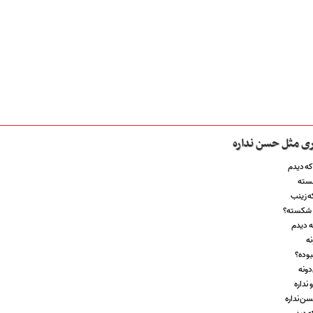
دری مثل حسن نداره
که دیدم
شسته
ه زینب
ر شکسته؟
ه دیدم
نه
بوده؟
دونه
 نداره
سن نداره