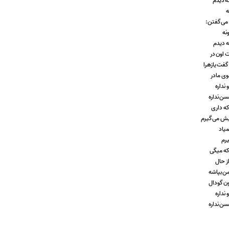
ه دیدم
ه
 می‌گفتن:
ونه
ه دیدم
 اون در
فت یازهرا
وی مادر
 نداره
سن نداره
که داری
یش می‌گیرم
میاد
یرم
که میگی
ز حال
ن بپاشه
ون گودال
 نداره
سن نداره