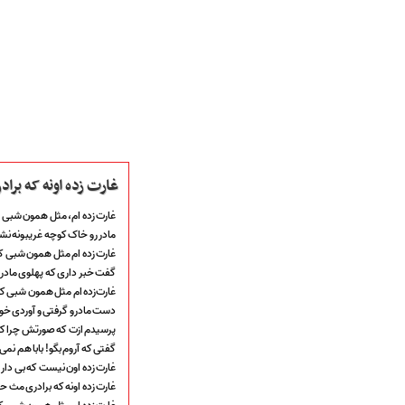
غارت زده اونه که برا
غارت زده ام، مثل همون شبی 
مادر رو خاک کوچه غریبونه ن
غارت زده ام مثل همون شبی ک
صفحه نخست
گفت خبر داری که پهلوی ماد
متن اشعـــــار
غارت‌زده ام مثل همون شبی ک
متن مستند مقاتل
دست مادرو گرفتی و آوردی خو
نگارخـــانه
پرسیدم ازت که صورتش چرا ک
ویدئو و کلیپ
گفتی که آروم بگو! بابا هم نمی‌
اخبـــــار و رویـــدادها
غارت زده اون نیست که بی دار و
غارت زده اونه که برادری مث ح
پخش زنده مراسم