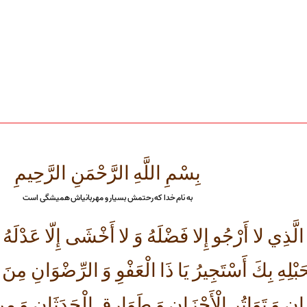
بِسْمِ اللَّهِ الرَّحْمَنِ الرَّحِيمِ
به نام خدا كه رحتمش بسيار و مهربانیاش هميشگى است
الَّذِي لا أَرْجُو إِلا فَضْلَهُ وَ لا أَخْشَى إِلّا عَدْلَهُ وَ 
َبْلِهِ بِكَ أَسْتَجِيرُ يَا ذَا الْعَفْوِ وَ الرِّضْوَانِ مِنَ
َانِ وَ تَوَاتُرِ الْأَحْزَانِ وَ طَوَارِقِ الْحَدَثَانِ وَ مِنِ