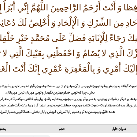
فِظا وَ أَنْتَ أَرْحَمُ الرَّاحِمِينَ اللَّهُمَّ إِنِّي أَبْرَأُ
حَادِ مِنَ الشِّرْكِ وَ الْإِلْحَادِ وَ أُخْلِصُ لَكَ دُعَائِي 
َ رَجَاءً لِلْإِثَابَةِ فَصَلِّ عَلَى مُحَمَّدٍ خَيْرِ خَلْق
زِّكَ الَّذِي لا يُضَامُ وَ احْفَظْنِي بِعَيْنِكَ الَّتِي لا تَ
ِلَيْكَ أَمْرِي وَ بِالْمَغْفِرَةِ عُمْرِي إِنَّكَ أَنْتَ الْغَ
 صورت گرفته پذيرا باش و فردا و روزهاى پس از آن مرا بهتر از اين ساعت و امروزم قرار ده و مرا در بين خويش
باش، چرا كه تويى خدا و بهترين نگهدار و تويى مهربان ترين مهربانان.
به هاى ديگر از شرك و بیدينى، به سوى تو بيزارى میجويم و دعايم را تنها براى تو خالص میكنم تا در معرض 
ن آفريده ات محمّد آن كه دعوت كننده مردم به حقانيّت تو بود و مرا عزيز گردان با عزّت ذلّت ناپذير خو
همه خلق و پيوستن به تو و عمرم را با آمرزش خويش پايان بخش، همانا تويى بسيار آمرزند
عنوان فایل
حجم
پخش 