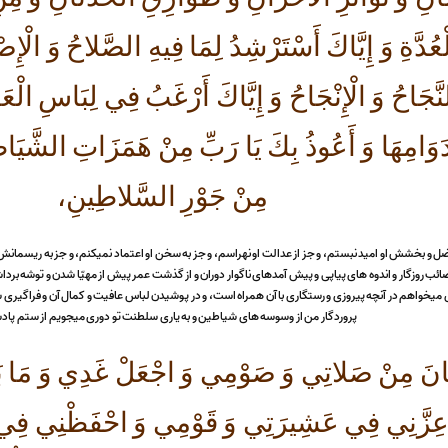
لْعُدَّةِ وَ إِيَّاكَ أَسْتَرْشِدُ لِمَا فِيهِ الصَّلاحُ وَ الْإ
النَّجَاحُ وَ الْإِنْجَاحُ وَ إِيَّاكَ أَرْغَبُ فِي لِبَاسِ الْع
َوَامِهَا وَ أَعُوذُ بِكَ يَا رَبِّ مِنْ هَمَزَاتِ الشَّيَاط
مِنْ جَوْرِ السَّلاطِينِ،
ضل و بخشش او اميد نبستم، و جز از عدالت او نهراسم، و جز به سخن او اعتماد نمیكنم، و جز به ريسمانش 
ئب روزگار و اندوه هاى پياپى و پيش آمدهاى ناگوار دوران و از گذشت عمر پيش از مهيّا شدن و توشه برداش
 میخواهم در آنچه پيروزى و رستگارى با آن همراه است، و در پوشيدن لباس عافيت و كمال آن و فراگيرى سلامت
پروردگار من از وسوسه هاى شياطين و به يارى سلطنت تو دورى میجويم از ستم پاد
 كَانَ مِنْ صَلاتِي وَ صَوْمِي وَ اجْعَلْ غَدِي وَ مَا ب
أَعِزَّنِي فِي عَشِيرَتِي وَ قَوْمِي وَ احْفَظْنِي فِي 