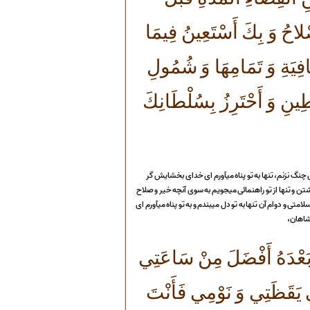
ِصْلاحُ وَ بِكَ أَسْتَعِينُ فِيمَا
َافِيَةِ وَ تَمَامِهَا وَ شُمُولِ
ِينِ وَ أَحْتَرِزُ بِسُلْطَانِكَ
چنگ نزنم، تنها به تو پناه میآورم اى خداى بخشايش گر
تن و تنها از تو راهنمائى میجويم به سوى آنچه خير و صلاح
ى و دوام آن تنها به تو دل میبندم و به تو پناه میآورم اى
شاهان،
َعْدَهُ أَفْضَلَ مِنْ سَاعَتِي
يَقَظَتِي وَ نَوْمِي فَأَنْتَ