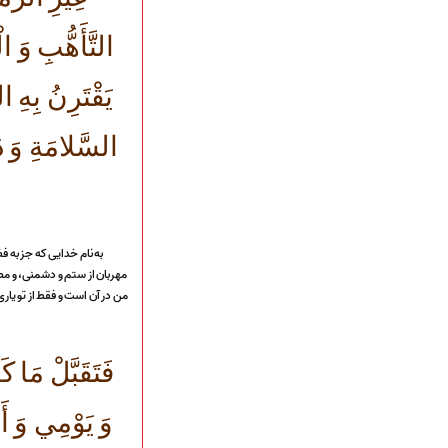
ارتباط با مدیرسایت
التَّأَهُّبِ وَ ا
يَقْتَرِنُ بِهِ 
تلاوت‌وتفسیرقرآن‌
ادعیه و زیارات
السَّلامَةِ وَ د
صحیفه سجادیه
نهج البلاغه
تدریس‌ومباحث‌علمی
گنجینه‌های صوتی
اللطمیات العربیة
به نام خدايى كه جز به ف
جلسات هفتگی
مهربان از ستم و دشمنى، و مصا
بهار سرخ / بعثت خون
من در آن است و فقط از تو يارى
محرم و صفر
فاطمیه
رمضان
مراسم ولادت
فَتَقَبَّلْ مَا
مراسم شهادت
گلچین مولــــــودی
وَ يَوْمِي وَ 
گلچین عــــزاداری