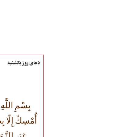
دعای روز یکشنبه
صفحه نخست
متن اشعـــــار
متن مستند مقاتل
نگارخـــانه
بِسْمِ اللَّهِ 
ویدئو و کلیپ
اخبـــــار و رویـــدادها
أُمْسِكُ إِلّا بِح
پخش زنده مراسم
هیأت آیین حسینی
غِيَرِ الزَّم
پرداختِ نــــــــذورات