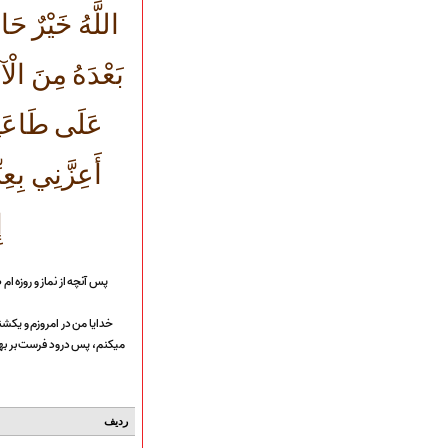
قطعات پیشنهادی
اللَّهُ خَيْرٌ حَا
❁ کودک و نوجوان
بَعْدَهُ مِنَ الْآ
عضویت در خبرنامه
عَلَى طَاعَتِك
أَعِزَّنِي بِعِ
إ
پس آنچه از نماز و روزه ام
خدايا من در امروزم و يكشن
میكنم، پس درود فرست بر بهتري
ردیف