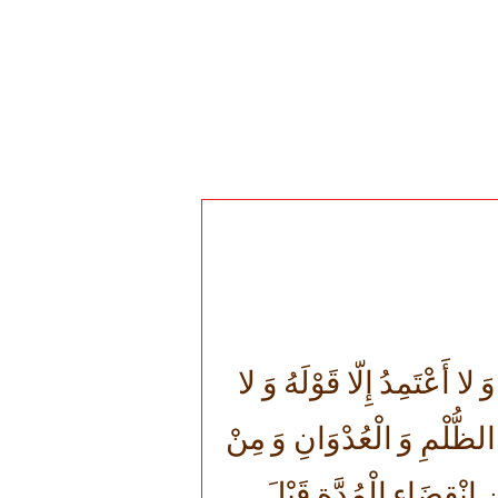
لا أَعْتَمِدُ إِلّا قَوْلَهُ وَ لا
 الظُّلْمِ وَ الْعُدْوَانِ وَ مِنْ
 انْقِضَاءِ الْمُدَّةِ قَبْلَ