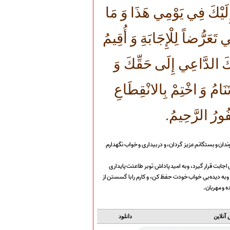
 إِلَيْكَ فِي يَوْمِي هَذَا وَ مَا
تَعَرُّضاً لِلْإِجَابَةِ وَ أُقِيمُ
ِكَ الدَّاعِي إِلَى حَقِّكَ وَ
نَامُ وَ اخْتِمْ بِالانْقِطَاعِ
فُورُ الرَّحِيمُ.
اوندان و بستگانم عزيز گردان، و در بيدارى و خواب نگهدارم
اجابت قرار گيرد، و به اميد پاداش تو بر طاعتت پايدارى
د و به ديده بی خواب خودت حفظ كن، و كارم را با گسستن از
ه و مهربان.
آنلاین
دانلود