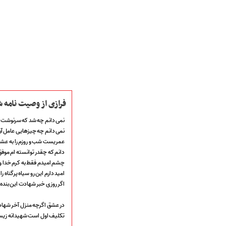
فرازی از وصیت نامه
نمی دانم چه شد که سرنوشت مرا
نمی دانم چه چیزهایی عامل آن
عمریست شب و روزم را به عشق 
دانم که چقدر توانسته ام موف
صفحه نخست
چشم امیدم فقط به کرم خدا 
متن اشعـــــار
امید دارم این رو سیاه پرگناه 
متن مستند مقاتل
اگر روزی خبر شهادت این بنده 
نگارخـــانه
ویدئو و کلیپ
در عشق اگرچه منزل آخر شه
اخبـــــار و رویـــدادها
تکلیف اول است شهیدانه زی
پخش زنده مراسم