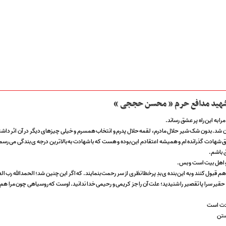
 شهید مدافع حرم « محسن حججی »
 به این راه پر عشق رساند.
 شد. بدون شک شیر حلال مادرم، لقمه حلال پدرم و انتخاب همسرم و خیلی چیزهای دیگر در آن اثر داش
شهادت گذرانده ام و همیشه اعتقادم این بوده و هست که با شهادت به بالاترین درجه ی بندگی می رسم . 
ق باشم.
و اهل بیت است و بس.
را هم قبول کنند و به این بنده ی بدِ پرخطا نظری از سر رحمت بنمایند. که اگر این چنین شد؛ الحمدالله رب ا
حقیر سرا پا تقصیر را شنیدید؛ علت آن را جز کریمی و رحیمی خدا ندانید. اوست که روسیاهی چون مرا هم،
ادت است
ستن