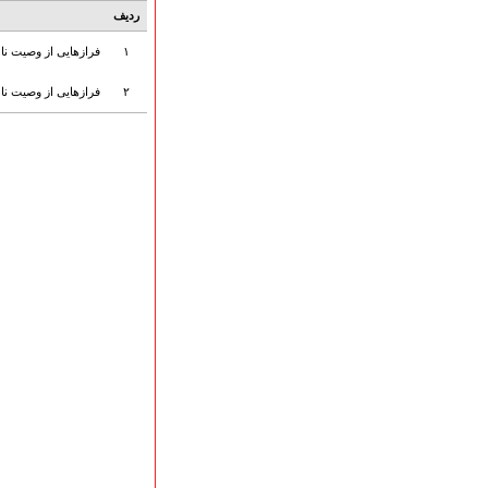
هیأت آیین حسینی
ردیف
پرداختِ نــــــــذورات
۱
فرازهایی از وصیت ن
ارتباط با مدیرسایت
۲
فرازهایی از وصیت ن
تلاوت‌وتفسیرقرآن‌
ادعیه و زیارات
صحیفه سجادیه
نهج البلاغه
تدریس‌ومباحث‌علمی
گنجینه‌های صوتی
اللطمیات العربیة
جلسات هفتگی
بهار سرخ / بعثت خون
محرم و صفر
فاطمیه
رمضان
مراسم ولادت
مراسم شهادت