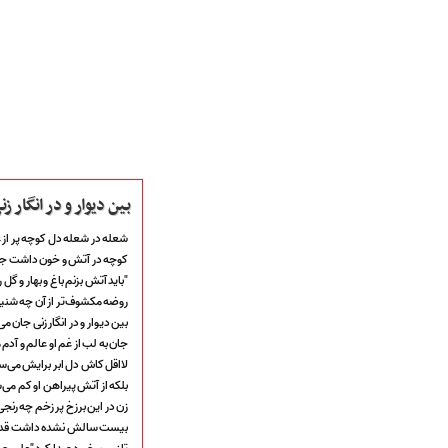
بین دیوار و در انگار 
شعله در شعله دل کوچه پر از 
کوچه در آتش و خون داشت ج
صفحه نخست
"باید آتش بزنم باغ و بهار و گل ر
متن اشعـــــار
روضه مکشوف‌تر از آن چه شنی
متن مستند مقاتل
بین دیوار و در انگار زنی جان می
نگارخـــانه
جان به لب از غم او عالم و آدم
ویدئو و کلیپ
لااقل کاش دل ابر برایش می
اخبـــــار و رویـــدادها
بلکه از آتش پیراهن او کم می‌
پخش زنده مراسم
زن در این برزخ پر زخم چه رنج
هیأت آیین حسینی
بیست سالش نشده داشت قد
پرداختِ نــــــــذورات