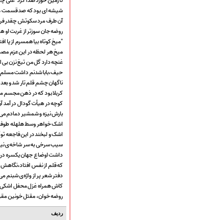
تا زمین خورد صدا کرد "علی 
ارتباط با مدیرسایت
شیشه ای بود که صد قسمت م
آن طرف مرد سکوتش چقدر فر
روضه جان سوز‌تر از غربت او ه
"میخ کوتاه بیا همسرم از پا افت
تلاوت‌وتفسیرقرآن‌
میخ هر لحظه در این عزم مص
ادعیه و زیارات
غنچه دارد گل من تیغ نزن بی 
صحیفه سجادیه
حیف،بابا شدنم داشت مسلم 
نهج البلاغه
ناگهان چشم قلم تار شد و بعد ا
تدریس‌ومباحث‌علمی
کربلا بود که در ذهن مجسم م
گنجینه‌های صوتی
کوچه در هیأت گودال در آمد آن
بارش نیزه و شمشیر دمادم می
اللطمیات العربیة
اشک خواهر وسط هلهله طوفان
جلسات هفتگی
اشک و لبخند در این فاجعه تو
بهار سرخ / بعثت خون
سیب سرخی به سر شاخه‌ی نیز
محرم و صفر
داشت اوضاع جهان یکسره در
فاطمیه
که قلم از نفس افتاد،نگاهش
رمضان
دفتر شعر پر از واژه‌ی شبنم می
مراسم ولادت
کاش همراه غزل محفل اشکی 
مراسم شهادت
روضه خوان، مقتل خونین مقر
گلچین مولــــــودی
گلچین عــــزاداری
ردیف