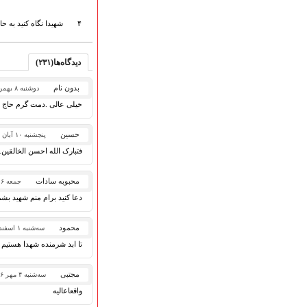
هیأت آیین حسینی
پرداختِ نــــــــذورات
۴
شهیدا نگاه کنید به حا
ارتباط با مدیرسایت
دیدگاه‌ها(۲۳۱)
بدون نام
دوشنبه ۸ بهمن ۱۳۹۷
تلاوت‌وتفسیرقرآن‌
خیلی عالی .دمت گرم حاج م
ادعیه و زیارات
صحیفه سجادیه
حسین
پنجشنبه ۱۰ آبان ۱۳۹۷
نهج البلاغه
فتبارک الله احسن الخالقین
تدریس‌ومباحث‌علمی
گنجینه‌های صوتی
محبوبه سادات
جمعه ۶ مهر ۱۳۹۷
اللطمیات العربیة
دعا کنید برام منم شهید بش
جلسات هفتگی
بهار سرخ / بعثت خون
محمود
سه‌شنبه ۱ اسفند ۱۳۹۶
محرم و صفر
فاطمیه
تا ابد شرمنده شهدا هستیم
رمضان
مجتبی
مراسم ولادت
سه‌شنبه ۴ مهر ۱۳۹۶
مراسم شهادت
واقعاعالیه