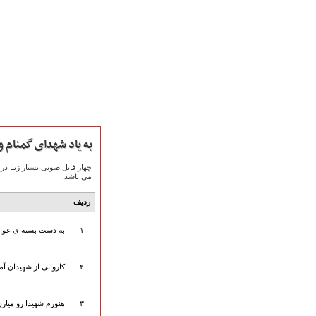
به یاد شهدای گمنام 
می باشد.
ردیف
صفحه نخست
متن اشعـــــار
۱
به دست بسته ی غوا
متن مستند مقاتل
نگارخـــانه
۲
کاروانی از شهیدان آم
ویدئو و کلیپ
اخبـــــار و رویـــدادها
۳
هنوزم شهیدا رو میا
پخش زنده مراسم