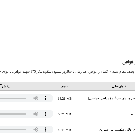
و غواص
چهار فایل صوتی بسیار زیبا در وصف مقام شهدای گمنام
عنوان فایل
حجم
پخش آن
ص هایمان سوگند (مداحی حماسی)
14.21 MB
ده
7.21 MB
رن، دلای شکسته بی شمارن
6.44 MB