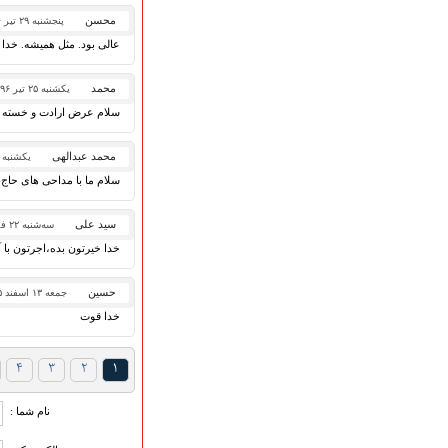
گلچین مولــــــودی
گلچین عــــزاداری
محسن
پنجشنبه ۲۹ تیر ۱۳۹۶
قطعات پیشنهادی
عالی بود. مثل همیشه. خدا
❁ کودک و نوجوان
محمد
یکشنبه ۲۵ تیر ۱۳۹۶
سلام عرض ارادت و خسته نبا
عضویت در خبرنامه
محمد عبدالهی
یکشنبه ۲۵ تیر ۱۳۹۶
سلام ما با مداحی های حاج م
سید علی
سه‌شنبه ۲۲ فروردین ۱۳۹۶
خدا خیرتون بده،اجرتون با 
حسین
جمعه ۱۳ اسفند ۱۳۹۵
خدا قوت
۴
۳
۲
۱
نام شما :