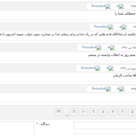
 حفظکند شما را
شید ان شاءالله قدم هایی که در راه خدا و برای رضای خدا بر میدارید بدون جواب نمونه اجرتون با ش
یثم روز به انقلاب وابسته تر میشم
آقا صاحب الزمان
۲۴
۱۱
۱۰
۹
۸
۷
۶
۵
...
دیدگاه :
*