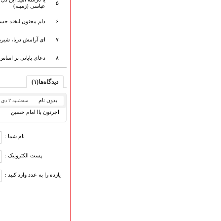
۵
هیأت آیین حسینی
عباسی (زمینه)
پرداختِ نــــــــذورات
۶
دلم مجنون لبخند حسین
ارتباط با مدیرسایت
۷
ای آرامش دریا، شیرین
۸
دعای پایانی بر اسا
تلاوت‌وتفسیرقرآن‌
ادعیه و زیارات
دیدگاه‌ها(۱)
صحیفه سجادیه
نهج البلاغه
بدون نام
سه‌شنبه ۲ دی ۱۳۹۳
تدریس‌ومباحث‌علمی
اجرتون باا امام حسین
گنجینه‌های صوتی
اللطمیات العربیة
نام شما :
جلسات هفتگی
بهار سرخ / بعثت خون
پست الکترونیک :
محرم و صفر
یازده را به عدد وارد کنید :
فاطمیه
رمضان
مراسم ولادت
مراسم شهادت