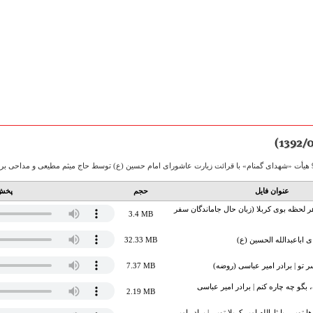
عنوان فایل
حجم
پخش 
لحظه بوی کربلا (زبان حال جاماندگان سفر
3.4 MB
 اباعبدالله الحسین (ع)
32.33 MB
 تو | برادر امیر عباسی (روضه)
7.37 MB
، بگو چه چاره کنم | برادر امیر عباسی
2.19 MB
ها تویی، یا ثارالله امیر کربلا تویی | برادر امیر