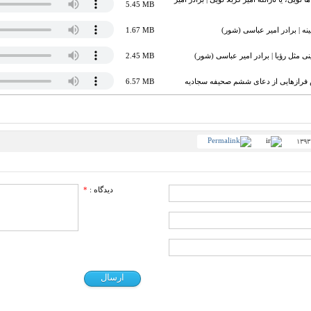
5.45 MB
ه | برادر امیر عباسی (شور)
1.67 MB
ی مثل رؤیا | برادر امیر عباسی (شور)
2.45 MB
س فرازهایی از دعای ششم صحیفه سجادیه
6.57 MB
دیدگاه :
*