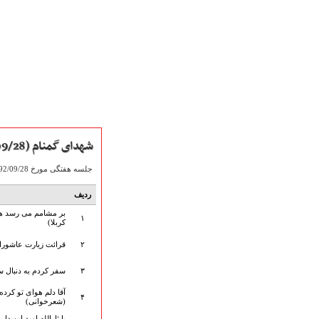
شهدای گمنام (1392/09/28)
جلسه هفتگی مورخ 92/09/28 هیأت «شهدای گمنام» با قرائت زیارت عاشورای امام حسین (ع) توسط حاج میثم مطیعی و مداحی برادر امیر عباسی به صورت صوتی آماده دریافت می باشد.
ردیف
بر مشامم می رسد هر 
صفحه نخست
۱
کربلا)
متن اشعـــــار
۲
قرائت زیارت عاشورای
متن مستند مقاتل
نگارخـــانه
۳
سفر کردم به دنبال سر
ویدئو و کلیپ
آقا دلم هوای تو کرده
اخبـــــار و رویـــدادها
۴
(شعرخوانی)
پخش زنده مراسم
یا ثارالله امید این دل 