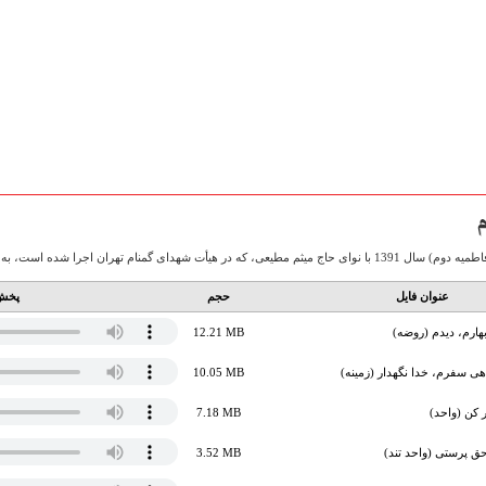
م
تهران اجرا شده است، به صورت صوتی آماده دریافت می باشد.
عنوان فایل
حجم
پخش 
رم، دیدم (روضه)
12.21 MB
اهی سفرم،‌ خدا نگهدار (زمینه)
10.05 MB
 کن (واحد)
7.18 MB
ق پرستی (واحد تند)
3.52 MB