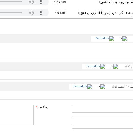
فا و مروه دیده ام (شور)
6.23 MB
م هدف گم نشود (نجوا با امام زمان (عج))
6.6 MB
فند ۱۳۹۴
دیدگاه :
*