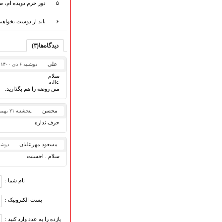
۵
دور حرم دویده ام، ص
ارتباط با مدیرسایت
۶
باید از دوست بخواهی
دیدگاه‌ها(۳)
تلاوت‌وتفسیرقرآن‌
ادعیه و زیارات
علی
دوشنبه ۶ دی ۱۴۰۰
صحیفه سجادیه
سلام
نهج البلاغه
عالیه.
متن روضه را هم بگذارید.
تدریس‌ومباحث‌علمی
گنجینه‌های صوتی
محسن
پنجشنبه ۲۱ بهمن ۱۳۹۵
اللطمیات العربیة
حرف نداره
جلسات هفتگی
بهار سرخ / بعثت خون
مسعود مهرعلیان
دوشنبه ۱۰ اس
محرم و صفر
سلام . احسنت
فاطمیه
رمضان
مراسم ولادت
نام شما :
مراسم شهادت
پست الکترونیک :
گلچین مولــــــودی
گلچین عــــزاداری
یازده را به عدد وارد کنید :