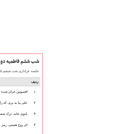
شب ششم فاطمیه دو
جلسه عزاداری شب ششم (فاطمیه دوم) سال 1391 با نوای حاج میثم مطیعی، که در هیأت شهدای گمنام 
صفحه نخست
ردیف
متن اشعـــــار
۱
افسوس خزان شده بها
متن مستند مقاتل
نگارخـــانه
۲
علی بیا به برم، که ر
ویدئو و کلیپ
اخبـــــار و رویـــدادها
۳
بانوی خانه، ترک سفر
پخش زنده مراسم
۴
ای روح هستی، رمز ح
هیأت آیین حسینی
پرداختِ نــــــــذورات