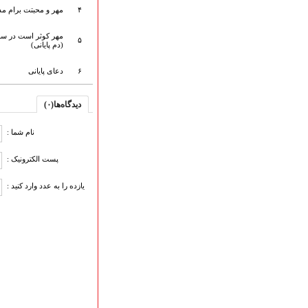
ارتباط با مدیرسایت
۴
مهر و محبتت برام مذ
مهر کوثر است در 
۵
(دم پایانی)
تلاوت‌وتفسیرقرآن‌
۶
دعای پایانی
ادعیه و زیارات
صحیفه سجادیه
دیدگاه‌ها(۰)
نهج البلاغه
تدریس‌ومباحث‌علمی
نام شما :
گنجینه‌های صوتی
اللطمیات العربیة
پست الکترونیک :
جلسات هفتگی
یازده را به عدد وارد کنید :
بهار سرخ / بعثت خون
محرم و صفر
فاطمیه
رمضان
مراسم ولادت
مراسم شهادت
گلچین مولــــــودی
گلچین عــــزاداری