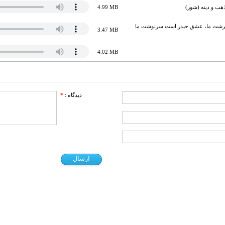
هب و دینه (شور)
4.99 MB
سرشت ما، عشق حیدر است سرنوشت ما
3.47 MB
4.02 MB
دیدگاه :
*