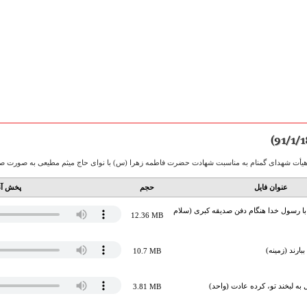
عنوان فایل
حجم
پخش آن
 با رسول خدا هنگام دفن صدیقه کبری (سلام
12.36 MB
بارند (زمینه)
10.7 MB
به لبخند تو، کرده عادت (واحد)
3.81 MB