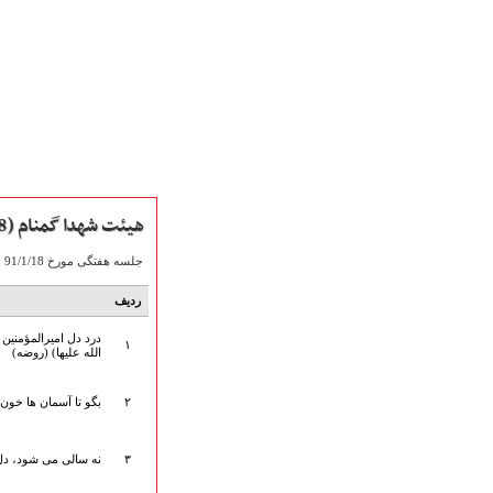
هیئت شهدا گمنام (91/1/18)
جلسه هفتگی مورخ 91/1/18 هیأت شهدای گمنام به مناسبت شهادت حضرت فاطمه زهرا (س) با نوای حاج میثم مطیعی به صورت صوتی آماده دریافت می باشد.
صفحه نخست
ردیف
متن اشعـــــار
درد دل امیرالمؤمنین
متن مستند مقاتل
۱
الله علیها) (روضه)
نگارخـــانه
ویدئو و کلیپ
۲
بگو تا آسمان ها خون ب
اخبـــــار و رویـــدادها
پخش زنده مراسم
۳
نه سالی می شود، دل 
هیأت آیین حسینی
پرداختِ نــــــــذورات