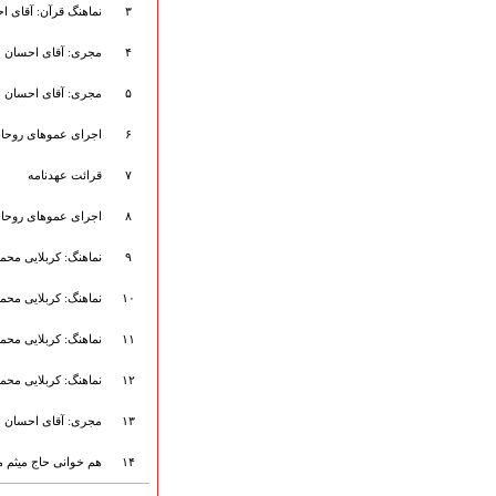
۳
نماهنگ قرآن: آقای 
ارتباط با مدیرسایت
۴
مجری: آقای احسان م
۵
مجری: آقای احسان م
تلاوت‌وتفسیرقرآن‌
ادعیه و زیارات
۶
اجرای عموهای روحانی
صحیفه سجادیه
۷
قرائت عهدنامه
نهج البلاغه
تدریس‌ومباحث‌علمی
۸
اجرای عموهای روحانی
گنجینه‌های صوتی
اللطمیات العربیة
۹
نماهنگ: کربلایی محمد 
جلسات هفتگی
۱۰
نماهنگ: کربلایی محمد 
بهار سرخ / بعثت خون
محرم و صفر
۱۱
نماهنگ: کربلایی محمد 
فاطمیه
رمضان
۱۲
نماهنگ: کربلایی محمد 
مراسم ولادت
۱۳
مجری: آقای احسان م
مراسم شهادت
گلچین مولــــــودی
۱۴
هم خوانی حاج میثم م
گلچین عــــزاداری