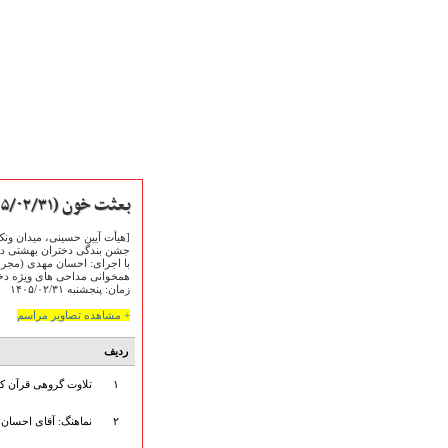
بعثت خون (۱۴۰۵/۰۲/۳۱)
[هیأت آیین حسینی، میدان ونک
جشن بندگی دختران بهشتی در ب
با اجرای: احسان مهدی (مجری 
صفحه نخست
همخوانی مداحی های ویژه دخت
متن اشعـــــار
زمان: پنجشنبه ۱۴۰۵/۰۲/۳۱
متن مستند مقاتل
+ مشاهده تصاویر مراسم
نگارخـــانه
ردیف
ویدئو و کلیپ
اخبـــــار و رویـــدادها
۱
تلاوت گروهی قرآن ک
پخش زنده مراسم
هیأت آیین حسینی
۲
نماهنگ: آقای احسان 
پرداختِ نــــــــذورات