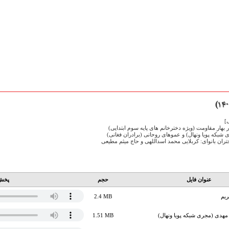
]
هار مقاومت (ویژه دخترخانم های پایه سوم ابتدایی)
شبکه پویا ونهال) و عموهای روحانی (برادران فغانی)
ران بانوای: کربلایی محمد اسداللهی و حاج میثم مطیعی
عنوان فایل
حجم
پخش 
ریم
2.4 MB
مهدی (مجری شبکه پویا ونهال)
1.51 MB