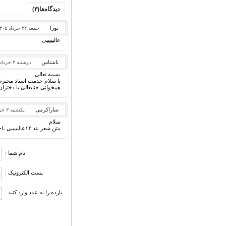
قطعات پیشنهادی
دیدگاه‌ها(۳)
❁ کودک و نوجوان
نورا
جمعه ۲۲ خرداد ۱۴۰۵
عالیییییی
عضویت در خبرنامه
ناشناس
دوشنبه ۴ خرداد ۱۴۰۵
بسمه تعالی
با سلام خدمت استاد محترم
همخوانی جنابعالی با دختران
ساراکرمی
یکشنبه ۳ خرداد ۱۴۰۵
سلام
متن شعر بند ۱۴عالیییییی ،احسنت بر شاعر این شعر
نام شما :
پست الکترونیک :
یازده را به عدد وارد کنید :