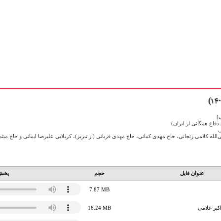
]
فاع همگانی از ایران)
ی
الله کلامی زنجانی، حاج مهدی کمانی، حاج مهدی قربانی (از تبریز)، کربلایی علیرضا ایمانی و حاج میث
عنوان فایل
حجم
پخش 
7.87 MB
کبر غلامی
18.24 MB