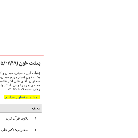
بعثت خون (۱۴۰۵/۰۲/۱۹)
[هیأت آیین حسینی، میدان ونک
بعثت خون (قیام مردم میدان، د
سخنران: آقای علی اکبر غلام
مداحی و رجزخوانی: استاد ولی‌
زمان: شنبه ۱۴۰۵/۰۲/۱۹
صفحه نخست
+ مشاهده تصاویر مراسم
متن اشعـــــار
متن مستند مقاتل
ردیف
نگارخـــانه
۱
تلاوت قرآن کریم
ویدئو و کلیپ
اخبـــــار و رویـــدادها
۲
سخنرانی: دکتر علی ا
پخش زنده مراسم