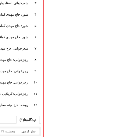
هیأت آیین حسینی
۳
شعرخوانی: استاد ولی 
پرداختِ نــــــــذورات
۴
شور: حاج مهدی کمان
ارتباط با مدیرسایت
۵
شور: حاج مهدی کمان
۶
شور: حاج مهدی کمان
تلاوت‌وتفسیرقرآن‌
ادعیه و زیارات
۷
شعرخوانی: حاج مهدی
صحیفه سجادیه
۸
رجزخوانی: حاج مهدی
نهج البلاغه
تدریس‌ومباحث‌علمی
۹
رجزخوانی: حاج مهدی
گنجینه‌های صوتی
اللطمیات العربیة
۱۰
رجزخوانی: حاج مهدی 
جلسات هفتگی
۱۱
رجزخوانی: کربلایی عل
بهار سرخ / بعثت خون
محرم و صفر
۱۲
روضه: حاج میثم مطی
فاطمیه
رمضان
دیدگاه‌ها(۱)
مراسم ولادت
مراسم شهادت
ساراکرمی
پنجشنبه ۲۴ اردیبهشت ۱۴۰۵