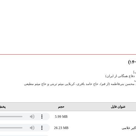
]
فاع همگانی از ایران)
ی
حسن بنی‌فاطمه (از قم)، حاج حامد باقری، کربلایی میثم تربتی و حاج میثم مطیعی
عنوان فایل
حجم
پخش 
5.99 MB
کبر غلامی
26.23 MB