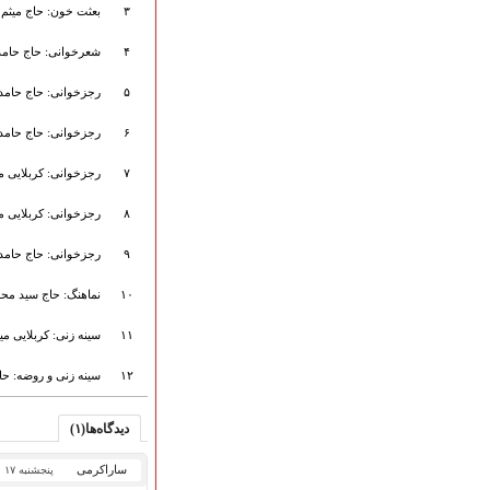
هیأت آیین حسینی
۳
بعثت خون: حاج میثم
پرداختِ نــــــــذورات
۴
شعرخوانی: حاج حامد
ارتباط با مدیرسایت
۵
رجزخوانی: حاج حامد
۶
رجزخوانی: حاج حامد
تلاوت‌وتفسیرقرآن‌
ادعیه و زیارات
۷
رجزخوانی: کربلایی می
صحیفه سجادیه
۸
رجزخوانی: کربلایی می
نهج البلاغه
تدریس‌ومباحث‌علمی
۹
رجزخوانی: حاج حامد
گنجینه‌های صوتی
اللطمیات العربیة
۱۰
نماهنگ: حاج سید مح
جلسات هفتگی
۱۱
سینه زنی: کربلایی می
بهار سرخ / بعثت خون
محرم و صفر
۱۲
سینه زنی و روضه: حا
فاطمیه
رمضان
دیدگاه‌ها(۱)
مراسم ولادت
مراسم شهادت
ساراکرمی
پنجشنبه ۱۷ اردیبهشت ۱۴۰۵