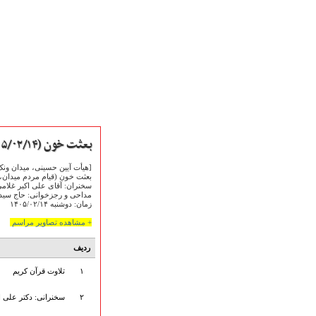
بعثت خون (۱۴۰۵/۰۲/۱۴)
[هیأت آیین حسینی، میدان ونک
بعثت خون (قیام مردم میدان، د
سخنران: آقای علی اکبر غلام
مداحی و رجزخوانی: حاج سید م
زمان: دوشنبه ۱۴۰۵/۰۲/۱۴
صفحه نخست
+ مشاهده تصاویر مراسم
متن اشعـــــار
متن مستند مقاتل
ردیف
نگارخـــانه
۱
تلاوت قرآن کریم
ویدئو و کلیپ
اخبـــــار و رویـــدادها
۲
سخنرانی: دکتر علی ا
پخش زنده مراسم