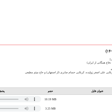
]
فاع همگانی از ایران)
بلایی علی اصغر ژولیده، کربلایی حسام صابری (از اصفهان) و حاج میثم مطیعی
عنوان فایل
حجم
پخش 
10.19 MB
3.25 MB