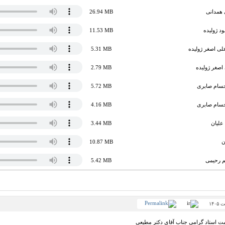
 همدانی
26.94 MB
د ژولیده
11.53 MB
لی اصغر ژولیده
5.31 MB
اصغر ژولیده
2.79 MB
حسام صابری
5.72 MB
حسام صابری
4.16 MB
علیان
3.44 MB
ن
10.87 MB
یم رحیمی
5.42 MB
ت استاد گرامی جناب آقای دکتر مطیعی