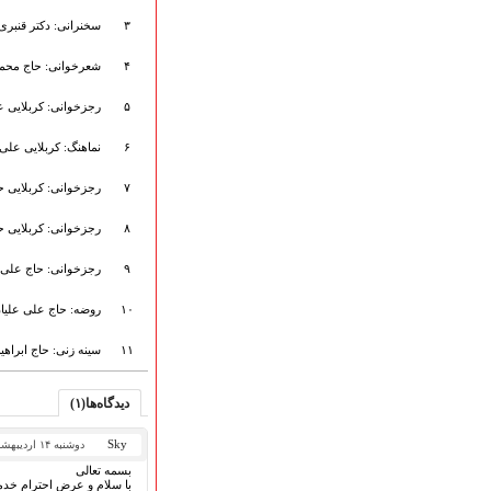
هیأت آیین حسینی
۳
سخنرانی: دکتر قنبری
پرداختِ نــــــــذورات
ارتباط با مدیرسایت
۴
شعرخوانی: حاج محمو
۵
رجزخوانی: کربلایی ع
۶
نماهنگ: کربلایی علی 
تلاوت‌وتفسیرقرآن‌
ادعیه و زیارات
۷
رجزخوانی: کربلایی 
صحیفه سجادیه
نهج البلاغه
۸
رجزخوانی: کربلایی 
تدریس‌ومباحث‌علمی
۹
رجزخوانی: حاج علی 
گنجینه‌های صوتی
اللطمیات العربیة
۱۰
روضه: حاج علی علیا
جلسات هفتگی
بهار سرخ / بعثت خون
۱۱
سینه زنی: حاج ابراه
محرم و صفر
فاطمیه
دیدگاه‌ها(۱)
رمضان
مراسم ولادت
Sky
دوشنبه ۱۴ اردیبهشت ۱۴۰۵
مراسم شهادت
بسمه تعالی
با سلام و عرض احترام خدم