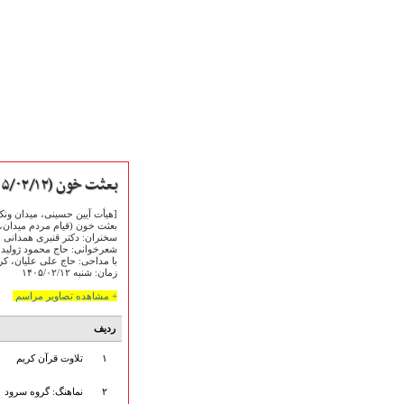
بعثت خون (۱۴۰۵/۰۲/۱۲)
[هیأت آیین حسینی، میدان ونک
بعثت خون (قیام مردم میدان، د
سخنران: دکتر قنبری همدانی
شعرخوانی: حاج محمود ژولیده
با مداحی: حاج علی علیان، کر
زمان: شنبه ۱۴۰۵/۰۲/۱۲
صفحه نخست
متن اشعـــــار
+ مشاهده تصاویر مراسم
متن مستند مقاتل
ردیف
نگارخـــانه
ویدئو و کلیپ
۱
تلاوت قرآن کریم
اخبـــــار و رویـــدادها
۲
نماهنگ: گروه سرود
پخش زنده مراسم