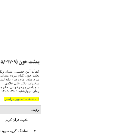
بعثت خون (۱۴۰۵/۰۲/۰۹)
[هیأت آیین حسینی، میدان ونک
بعثت خون (قیام مردم میدان، د
شام میلاد امام رضا (علیه‌السل
سخنران: دکتر علی غلامی
با مداحی و رجزخوانی: حاج م
زمان: چهارشنبه ۱۴۰۵/۰۲/۰۹
صفحه نخست
متن اشعـــــار
+ مشاهده تصاویر مراسم
متن مستند مقاتل
ردیف
نگارخـــانه
ویدئو و کلیپ
۱
تلاوت قرآن کریم
اخبـــــار و رویـــدادها
۲
نماهنگ: گروه سرود (۱)
پخش زنده مراسم