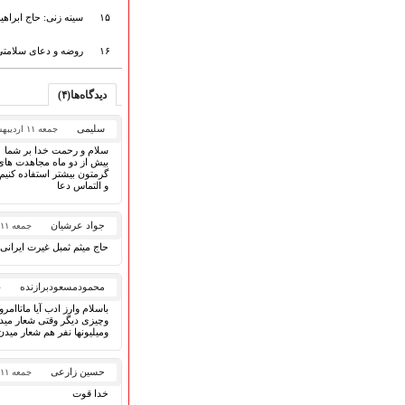
گلچین مولــــــودی
گلچین عــــزاداری
۱۵
سینه زنی: حاج ابراه
قطعات پیشنهادی
۱۶
روضه و دعای سلامتی 
❁ کودک و نوجوان
دیدگاه‌ها(۴)
عضویت در خبرنامه
سلیمی
جمعه ۱۱ اردیبهشت ۱۴۰۵
سلام و رحمت خدا بر شما
بیش از دو ماه مجاهدت های
گرمتون بیشتر استفاده کنیم
و التماس دعا
جواد عرشیان
جمعه ۱۱ اردیبهشت ۱۴۰۵
حاج میثم ثمبل غیرت ایرانی 
محمودمسعودبرازنده
ج
باسلام وارز ادب آیا ماتاام
وچیزی دیگر وقتی شعار میدی
ومیلیونها نفر هم شعار می
حسین زارعی
جمعه ۱۱ اردیبهشت ۱۴۰۵
خدا قوت