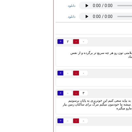
دانلود
دانلود
+
-
۲
۰
امتی تون رو هر چه سریع تر برگرده و از نفس
اد
+
-
۰
۰
+
-
۰
۳
د بیاید سعی کنیم این خونریزی به پایان برسونیم
 میشه ما خودمون میگیم مرگ برای ساکنان زمین بیار
ارو میگیره
+
-
۰
۰