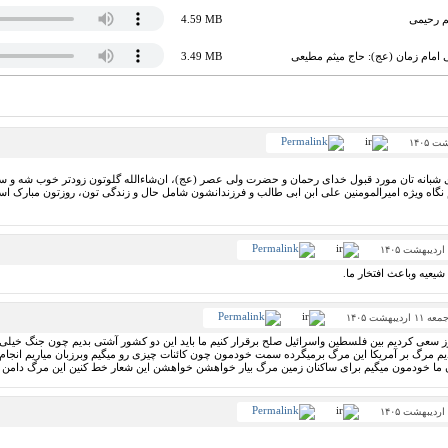
یم رحیمی
4.59 MB
امام زمان (عج): حاج میثم مطیعی
3.49 MB
 شبانه تان مورد قبول خدای رحمان و حضرت ولی عصر (عج)، ان‌شاءالله گلوتون زودتر خوب شه و سل
 نگاه ویژه امیرالمومنین علی ابن ابی طالب و فرزندانشون شامل حال و زندگی تون، روزتون مبارک است
شیعیه وباعث افتخار ما.
معه ۱۱ اردیبهشت ۱۴۰۵
روز سعی کردیم بین فلسطین واسرائیل صلح برقرار کنیم ما باید این دو کشور آشتی بدیم چون جنگ خیلی ب
م مرگ بر آمریکا این مرگ برمیگرده سمت خودمون چون کائنات چیزی رو میگیم وبرزبان میاریم انجام
دن ما خودمون میگیم برای ساکنان زمین مرگ بیار خواهشن خواهشن این شعار خط کنین این مرگ دامن م