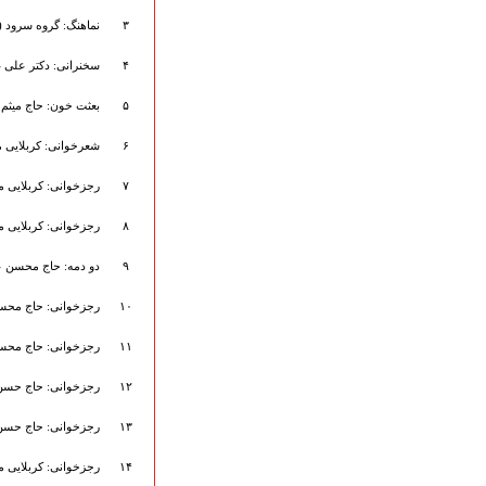
هیأت آیین حسینی
۳
نماهنگ: گروه سرود (۲)
پرداختِ نــــــــذورات
ارتباط با مدیرسایت
۴
سخنرانی: دکتر علی 
۵
بعثت خون: حاج میثم
۶
شعرخوانی: کربلایی 
تلاوت‌وتفسیرقرآن‌
ادعیه و زیارات
۷
رجزخوانی: کربلایی مج
صحیفه سجادیه
نهج البلاغه
۸
رجزخوانی: کربلایی مج
تدریس‌ومباحث‌علمی
۹
دو دمه: حاج محسن 
گنجینه‌های صوتی
اللطمیات العربیة
۱۰
رجزخوانی: حاج محسن
جلسات هفتگی
بهار سرخ / بعثت خون
۱۱
رجزخوانی: حاج محسن
محرم و صفر
فاطمیه
۱۲
رجزخوانی: حاج حسن 
رمضان
۱۳
رجزخوانی: حاج حسن 
مراسم ولادت
مراسم شهادت
۱۴
رجزخوانی: کربلایی