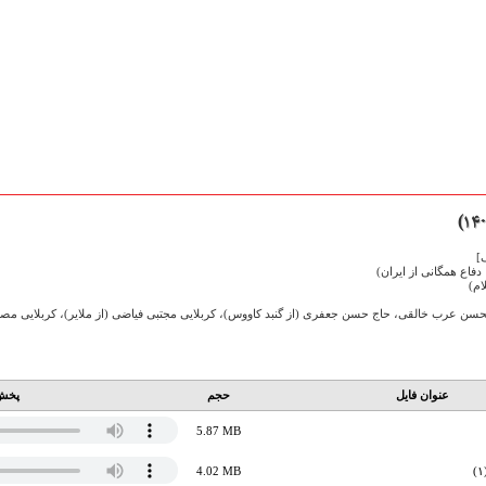
]
فاع همگانی از ایران)
ام)
حسن عرب خالقی، حاج حسن جعفری (از گنبد کاووس)، کربلایی مجتبی فیاضی (از ملایر)، کربلایی مص
عنوان فایل
حجم
پخش 
5.87 MB
4.02 MB