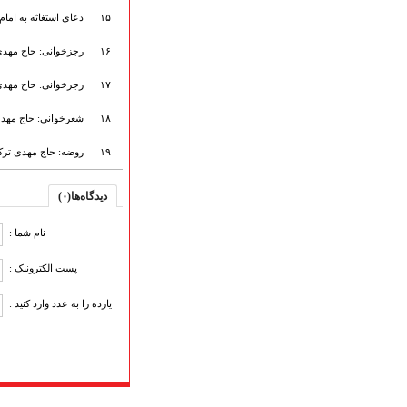
گلچین مولــــــودی
گلچین عــــزاداری
۱۵
دعای استغاثه به اما
قطعات پیشنهادی
۱۶
رجزخوانی: حاج مهدی ت
❁ کودک و نوجوان
۱۷
رجزخوانی: حاج مهدی ت
۱۸
شعرخوانی: حاج مهدی
عضویت در خبرنامه
۱۹
روضه: حاج مهدی ترک
دیدگاه‌ها(۰)
نام شما :
پست الکترونیک :
یازده را به عدد وارد کنید :