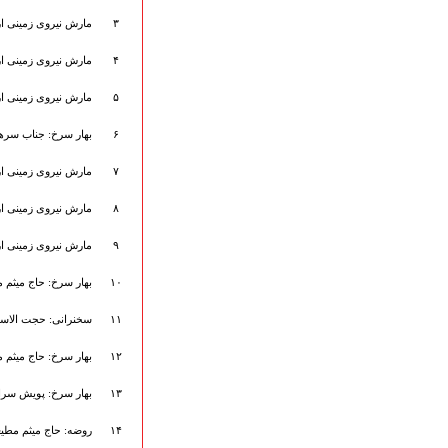
هیأت آیین حسینی
۳
مارش نیروی زمینی ار
پرداختِ نــــــــذورات
ارتباط با مدیرسایت
۴
مارش نیروی زمینی ا
۵
مارش نیروی زمینی 
۶
بهار سرخ: جناب سرهن
تلاوت‌وتفسیرقرآن‌
ادعیه و زیارات
۷
مارش نیروی زمینی ار
صحیفه سجادیه
نهج البلاغه
۸
مارش نیروی زمینی ار
تدریس‌ومباحث‌علمی
۹
مارش نیروی زمینی ا
گنجینه‌های صوتی
اللطمیات العربیة
۱۰
بهار سرخ: حاج میثم 
جلسات هفتگی
بهار سرخ / بعثت خون
۱۱
سخنرانی: حجت الاسل
محرم و صفر
فاطمیه
۱۲
بهار سرخ: حاج میثم 
رمضان
۱۳
بهار سرخ: پویش سرا
مراسم ولادت
مراسم شهادت
۱۴
روضه: حاج میثم مطی