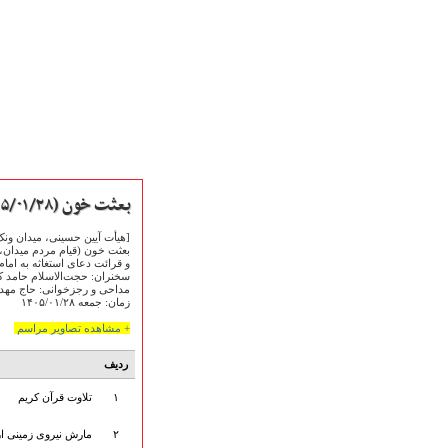
بعثت خون (۱۴۰۵/۰۱/۲۸)
[هیأت آیین حسینی، میدان ونک
بعثت خون (قیام مردم میدان، د
و قرائت دعای استغاثه به امام
سخنران: حجت‌الاسلام حامد ک
مداحی و رجزخوانی:️ حاج مهدی
زمان: جمعه ۱۴۰۵/۰۱/۲۸
صفحه نخست
متن اشعـــــار
+ مشاهده تصاویر مراسم
متن مستند مقاتل
ردیف
نگارخـــانه
ویدئو و کلیپ
۱
تلاوت قرآن کریم
اخبـــــار و رویـــدادها
۲
مارش نیروی زمینی ا
پخش زنده مراسم