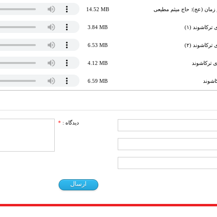
م زمان (عج): حاج میثم مطیعی
14.52 MB
رکاشوند (۱)
3.84 MB
رکاشوند (۲)
6.53 MB
 ترکاشوند
4.12 MB
اشوند
6.59 MB
دیدگاه :
*