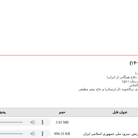
]
فاع همگانی از ایران)
 زمان (عج)
اشانی
 ترکاشوند (از لرستان) و حاج میثم مطیعی
عنوان فایل
حجم
پخش 
3.05 MB
رتش: سرود ملی جمهوری اسلامی ایران
996.33 KB