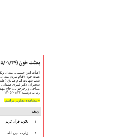
بعثت خون (۱۴۰۵/۰۱/۲۴)
[هیأت آیین حسینی، میدان ونک
بعثت خون (قیام مردم میدان، د
شب شهادت امام صادق (علیه‌
سخنران: دکتر قنبری همدانی
مداحی و رجزخوانی: ️حاج مهدی
زمان: دوشنبه ۱۴۰۵/۰۱/۲۴
صفحه نخست
متن اشعـــــار
+ مشاهده تصاویر مراسم
متن مستند مقاتل
ردیف
نگارخـــانه
ویدئو و کلیپ
۱
تلاوت قرآن کریم
اخبـــــار و رویـــدادها
۲
زیارت امین الله
پخش زنده مراسم