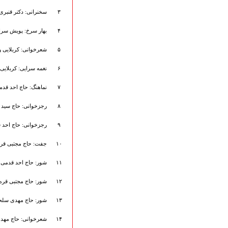
هیأت آیین حسینی
۳
سخنرانی: دکتر قنبری
پرداختِ نــــــــذورات
ارتباط با مدیرسایت
۴
بهار سرخ: پویش سر
۵
شعرخوانی: کربلایی و
۶
نغمه سرایی: کربلایی 
تلاوت‌وتفسیرقرآن‌
ادعیه و زیارات
۷
نماهنگ: حاج احد قدم
صحیفه سجادیه
نهج البلاغه
۸
رجزخوانی: حاج سید
تدریس‌ومباحث‌علمی
۹
رجزخوانی: حاج احد 
گنجینه‌های صوتی
اللطمیات العربیة
۱۰
جفت: حاج مجتبی قره
جلسات هفتگی
بهار سرخ / بعثت خون
۱۱
شور: حاج احد قدمی
محرم و صفر
فاطمیه
۱۲
شور: حاج مجتبی قره 
رمضان
۱۳
شور: حاج مهدی سل
مراسم ولادت
مراسم شهادت
۱۴
شعرخوانی: حاج مه