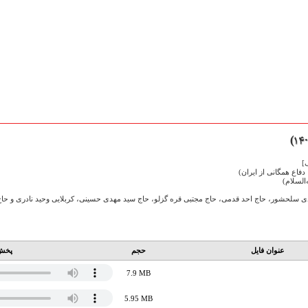
]
فاع همگانی از ایران)
السلام)
 سلحشور، ️حاج احد قدمی، ️حاج مجتبی قره گزلو، ️حاج سید مهدی حسینی، ️کربلایی وحید نادری و حا
عنوان فایل
حجم
پخش 
7.9 MB
5.95 MB