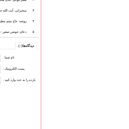
هیأت آیین حسینی
پرداختِ نــــــــذورات
۳
سخنرانی: آیت الله جا
ارتباط با مدیرسایت
۴
روضه: حاج میثم مطی
۵
دعای جوشن صغیر: ح
تلاوت‌وتفسیرقرآن‌
ادعیه و زیارات
دیدگاه‌ها(۰)
صحیفه سجادیه
نام شما :
نهج البلاغه
تدریس‌ومباحث‌علمی
پست الکترونیک :
گنجینه‌های صوتی
اللطمیات العربیة
یازده را به عدد وارد کنید :
جلسات هفتگی
بهار سرخ / بعثت خون
محرم و صفر
فاطمیه
رمضان
مراسم ولادت
مراسم شهادت