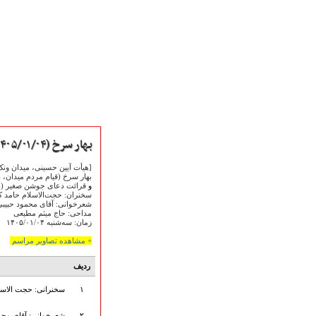
بهار سرخ (۱۴۰۵/۰۱/۰۴)
[هیأت آیین حسینی، میدان ونک
بهار سرخ (قیام مردم میدان، د
و
قرائت دعای جوشن صغیر (ب
سخنران: حجت‌الاسلام حامد ک
شعرخوانی: آقای محمود حبیب
مداحی: حاج میثم مطیعی
صفحه نخست
زمان: سه‌شنبه ۱۴۰۵/۰۱/۰۴
متن اشعـــــار
+ مشاهده تصاویر مراسم
متن مستند مقاتل
نگارخـــانه
ردیف
ویدئو و کلیپ
۱
سخنرانی: حجت الاسل
اخبـــــار و رویـــدادها
پخش زنده مراسم
۲
شعرخوانی: آقای محم