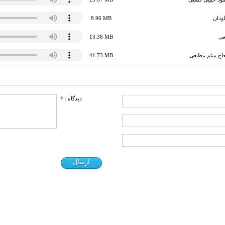
ودان
8.96 MB
عی
13.38 MB
اج میثم مطیعی
41.73 MB
دیدگاه :
*