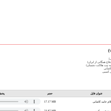
]
فاع همگانی از ایران)
ه نیت هلاکت دشمنان)
اشانی
ی کسبی
عنوان فایل
حجم
پخش 
ام حامد کاشانی
17.17 MB
ود حبیبی کسبی
23.87 MB