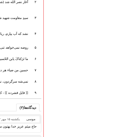
۲
آغاز نصر الله شد (ش
هیأت آیین حسینی
پرداختِ نــــــــذورات
ارتباط با مدیرسایت
۳
سیدِ مقاومت شهید ش
۴
نشد که آب بیارم، رب
تلاوت‌وتفسیرقرآن‌
۵
روضه نمی‌خواهد تنی 
ادعیه و زیارات
صحیفه سجادیه
۶
ما تَرَکناکَ یابن الحُ
نهج البلاغه
تدریس‌ومباحث‌علمی
۷
حسین من ضیاء هر دو 
گنجینه‌های صوتی
۸
نمی‌شه سرگردون، نمی
اللطمیات العربیة
جلسات هفتگی
۹
[[ فایل فشرده ]] - 
بهار سرخ / بعثت خون
محرم و صفر
دیدگاه‌ها(۲)
فاطمیه
رمضان
موسی
یکشنبه ۱۵ مهر ۱۴۰۳
مراسم ولادت
حاج میثم عزیز خدا بهتون 
مراسم شهادت