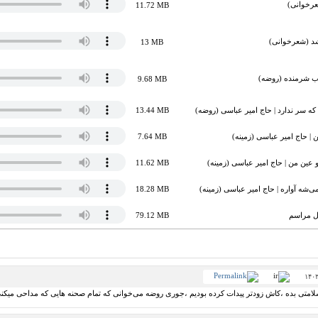
عرخوانی)
11.72 MB
د (شعرخوانی)
13 MB
اب شرمنده (روضه)
9.68 MB
که سر ندارد | حاج امیر عباسی (روضه)
13.44 MB
سین | حاج امیر عباسی (زمینه)
7.64 MB
عین من | حاج امیر عباسی (زمینه)
11.62 MB
‌شه آواره | حاج امیر عباسی (زمینه)
18.28 MB
کل مراسم
79.12 MB
سلامتی بده ،کاش زودتر پیدات کرده بودیم ،جوری روضه می‌خوانی که تمام صحنه هایی که مداحی میکن