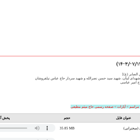
الصابر (ع)]
هدای لبنان، شهید سید حسن نصرالله و شهید سردار حاج عباس نیلفروشان
اج امیر عباسی
 مراسم > آپارات > صفحه رسمی حاج میثم مطیعی
عنوان فایل
حجم
پخش آن
 (سخنرانی)
35.85 MB