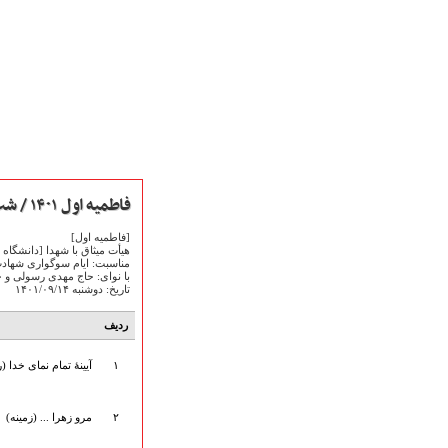
فاطمیه اول ۱۴۰۱ / شب سوم
[فاطمیه اول]
هیأت میثاق با شهدا [دانشگاه 
مناسبت: ایام سوگواری شها
با نوای: حاج مهدی رسولی و 
تاریخ: دوشنبه ۱۴۰۱/۰۹/۱۴
صفحه نخست
متن اشعـــــار
ردیف
متن مستند مقاتل
۱
آیینۀ تمام نمای خدا (
نگارخـــانه
ویدئو و کلیپ
اخبـــــار و رویـــدادها
۲
مرو زهرا ... (زمینه)
پخش زنده مراسم