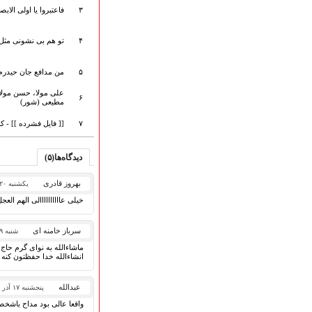
هیأت آیین حسینی
۳
فاعتبروا یا اولی الاب
پرداختِ نــــــــذورات
ارتباط با مدیرسایت
۴
تو هم بی نشونی مثل
۵
من مدافع جان حیدرم 
علی مولا، حسن مولا،
تلاوت‌وتفسیرقرآن‌
۶
مطیعی (شور)
ادعیه و زیارات
۷
[[ فایل فشرده ]] - 
صحیفه سجادیه
نهج البلاغه
تدریس‌ومباحث‌علمی
دیدگاه‌ها(۵)
گنجینه‌های صوتی
بهروز قادری
یکشنبه ۲۰ آذر ۱۴۰۱
اللطمیات العربیة
خیلی عاااااااااالی الهم العج
جلسات هفتگی
بهار سرخ / بعثت خون
سرباز خامنه ای
شنبه ۱۹ آذر ۱۴۰۱
محرم و صفر
ماشاءالله به نوای گرم حا
فاطمیه
انشاءالله خدا حفظتون کنه
رمضان
مراسم ولادت
عبدالله
پنجشنبه ۱۷ آذر ۱۴۰۱
مراسم شهادت
واقعا عالی بود مداح باشخص