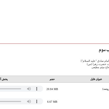
امام صادق "علیه السلام"]
دت حضرت زهرا (س)
حاج میثم مطیعی
عنوان فایل
حجم
پخش آن
روضه)
20.84 MB
6.67 MB