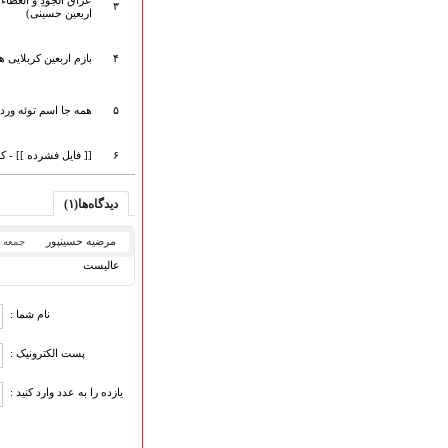
عراقُ الجودِ و العطا
۳
هیأت آیین حسینی
اربعین حسینی)
پرداختِ نــــــــذورات
ارتباط با مدیرسایت
۴
بازم اربعین کربلایی ه
۵
همه جا اسم توئه ورد 
تلاوت‌وتفسیرقرآن‌
۶
[[ فایل فشرده ]] - 
ادعیه و زیارات
صحیفه سجادیه
نهج البلاغه
دیدگاه‌ها(۱)
تدریس‌ومباحث‌علمی
مرضیه حسینپور
جمعه ۲۷ مرداد ۱۴۰۲
گنجینه‌های صوتی
عالیست
اللطمیات العربیة
جلسات هفتگی
بهار سرخ / بعثت خون
نام شما :
محرم و صفر
پست الکترونیک :
فاطمیه
رمضان
یازده را به عدد وارد کنید :
مراسم ولادت
مراسم شهادت