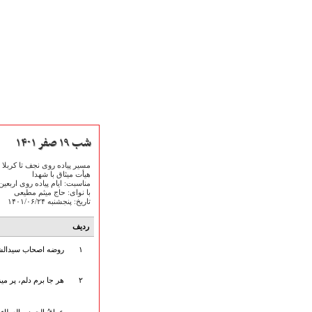
شب ۱۹ صفر ۱۴۰۱
مسیر پیاده روی نجف تا کربلا - [ع
هیأت میثاق با شهدا
مناسبت: ایام پیاده روی اربعی
با نوای: حاج میثم مطیعی
تاریخ: پنجشنبه ۱۴۰۱/۰۶/۲۴
صفحه نخست
متن اشعـــــار
ردیف
متن مستند مقاتل
۱
روضه اصحاب سیدالشه
نگارخـــانه
ویدئو و کلیپ
۲
هر جا برم دلم، پر میزن
اخبـــــار و رویـــدادها
پخش زنده مراسم