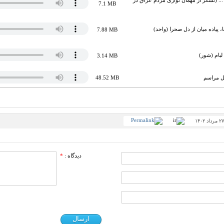
ء ... (تشکر از مهمان نوازی مردم عراق در
7.1 MB
ا، پیاده میان از دل صحرا (واحد)
7.88 MB
لبام (شور)
3.14 MB
کل مراسم
48.52 MB
دیدگاه :
*