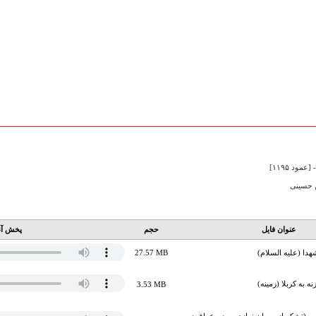
مود ۱۱۹۵]
ن حسینی
عنوان فایل
حجم
پخش آن
دا (علیه السلام)
27.57 MB
ه به کربلا (زمینه)
3.53 MB