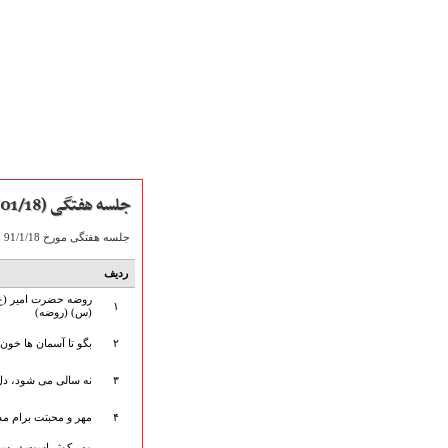
جلسه هفتگی (1391/01/18)
جلسه هفتگی مورخ 91/1/18 هیأت شهدای گمنام به مناسبت شهادت حضرت فاطمه زهرا (س) با نوای حاج میثم مطیعی به صورت صوتی آماده دریافت می باشد.
صفحه نخست
ردیف
متن اشعـــــار
روضه حضرت امیر (ع
۱
متن مستند مقاتل
(س) (روضه)
نگارخـــانه
۲
بگو تا آسمان ها خون ب
ویدئو و کلیپ
اخبـــــار و رویـــدادها
۳
نه سالی می شود، دل 
پخش زنده مراسم
۴
مهر و محبتت برام مذ
هیأت آیین حسینی
پرداختِ نــــــــذورات
مهر کوثر است در س