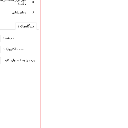
۵
پایانی)
ارتباط با مدیرسایت
۶
دعای پایانی
دیدگاه‌ها(۰)
تلاوت‌وتفسیرقرآن‌
ادعیه و زیارات
نام شما :
صحیفه سجادیه
نهج البلاغه
پست الکترونیک :
تدریس‌ومباحث‌علمی
گنجینه‌های صوتی
یازده را به عدد وارد کنید :
اللطمیات العربیة
جلسات هفتگی
بهار سرخ / بعثت خون
محرم و صفر
فاطمیه
رمضان
مراسم ولادت
مراسم شهادت
گلچین مولــــــودی
گلچین عــــزاداری