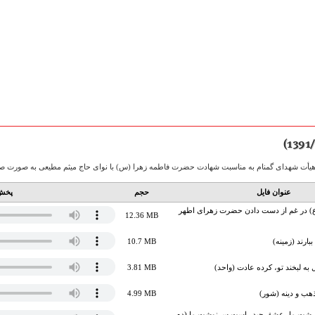
عنوان فایل
حجم
پخش 
) در غم از دست دادن حضرت زهرای اطهر
12.36 MB
بارند (زمینه)
10.7 MB
به لبخند تو، کرده عادت (واحد)
3.81 MB
هب و دینه (شور)
4.99 MB
رشت ما، عشق حیدر است سرنوشت ما (دم