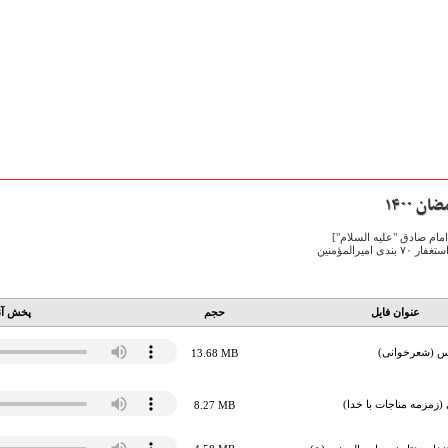
 ۱۴۰۰
امام صادق "علیه السلام"]
عنوان فایل
حجم
پخش آن
دس (شعرخوانی)
13.68 MB
(زمزمه مناجات با خدا)
8.27 MB