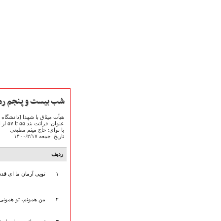
شب بیست و پنجم رمضان
هیأت میثاق با شهدا [دانشگاه 
عنوان: قرائت بند ۵۵ تا ۵۷ از استغفار ۷۰ بندی امیرالمؤمنین
با نوای: حاج میثم مطیعی
تاریخ: جمعه ۱۴۰۰/۲/۱۷
صفحه نخست
ردیف
متن اشعـــــار
متن مستند مقاتل
۱
تویی آرمان ما ای ق
نگارخـــانه
ویدئو و کلیپ
۲
من همونم، تو همونی 
اخبـــــار و رویـــدادها
پخش زنده مراسم