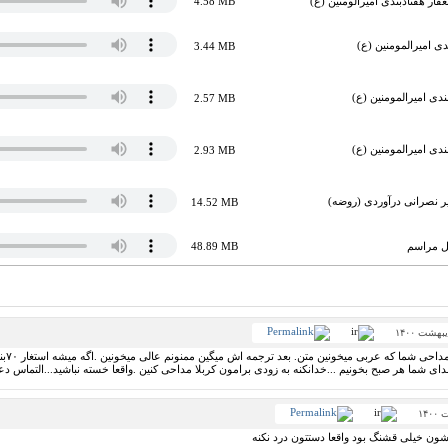
فار هفتادبندی امیرالومنین (ع)
4.58 MB
3.44 MB
2.57 MB
2.93 MB
یر نصرانی درآوردی (روضه)
14.52 MB
کل مراسم
48.89 MB
سلام 
صدای شما هر صبح بخونیم ...خدانکنه به زودی برامون کربلا مداحی کنین .واقعا خسته نباشید...التماس دع
ون خیلی قشنگ بود واقعا دستتون درد نکنه