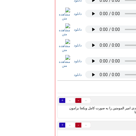
دانلود
دانلود
دانلود
دانلود
دانلود
دانلود
+
-
۰
۰
اقای مطعیی ..من از مداحی شما که عربی میخونین متن. بعد ترجمه اش میگین ممنونم عالی میخونین .اگه میشه استغار ۷۰بندی امیر المومنین را به صورت کامل ویکجا برامون
ا
+
-
۰
۰