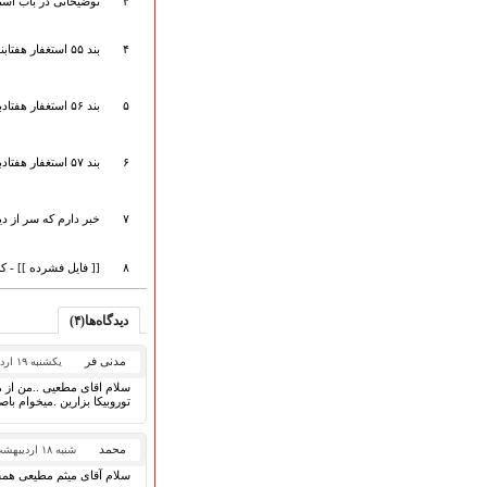
۳
توضیحاتی در باب استغ
هیأت آیین حسینی
پرداختِ نــــــــذورات
۴
بند ۵۵ استغفار هفتابندی امیرالمومنین (ع)
ارتباط با مدیرسایت
۵
بند ۵۶ استغفار هفتادبندی امیرالمومنین (ع)
تلاوت‌وتفسیرقرآن‌
۶
بند ۵۷ استغفار هفتادبندی امیرالمومنین (ع)
ادعیه و زیارات
صحیفه سجادیه
۷
خبر دارم که سر از د
نهج البلاغه
تدریس‌ومباحث‌علمی
گنجینه‌های صوتی
۸
[[ فایل فشرده ]] - 
اللطمیات العربیة
جلسات هفتگی
دیدگاه‌ها(۴)
بهار سرخ / بعثت خون
مدنی فر
یکشنبه ۱۹ اردیبهشت ۱۴۰۰
محرم و صفر
فاطمیه
توروبیکا بزارین .میخوام با
رمضان
مراسم ولادت
محمد
شنبه ۱۸ اردیبهشت ۱۴۰۰
مراسم شهادت
سلام آقای میثم مطیعی همش