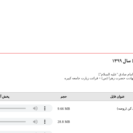
ل ۱۳۹۹
امام صادق "علیه السلام"]
دت حضرت زهرا (س) + قرائت زیارت جامعه کبیره
عنوان فایل
حجم
پخش آن
کن (روضه)
9.66 MB
28.8 MB