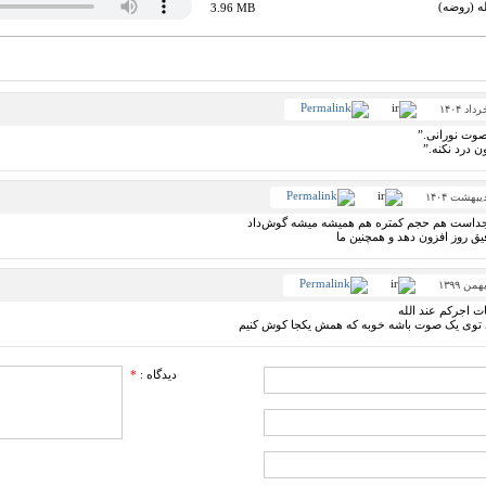
له (روضه)
3.96 MB
صوت نورانی.”
ن درد نکنه.”
ت جداست هم حجم کمتره هم همیشه میشه گوش‌داد
یق روز افزون دهد و همچنین ما
ت اجرکم عند الله
ی توی یک صوت باشه خوبه که همش یکجا کوش کنیم
دیدگاه :
*