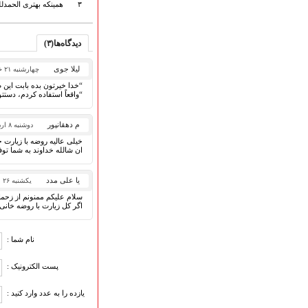
۳
همینکه بهتری الحمدل
ارتباط با مدیرسایت
دیدگاه‌ها(۳)
تلاوت‌وتفسیرقرآن‌
لیلا جوی
چهارشنبه ۲۱ خرداد ۱۴۰۴
ادعیه و زیارات
“خدا خیرتون بده بابت این 
“واقعاً استفاده کردم، دستتو
صحیفه سجادیه
نهج البلاغه
م دهقانپور
دوشنبه ۸ اردیبهشت ۱۴۰۴
تدریس‌ومباحث‌علمی
خیلی عالیه روضه با زیار
گنجینه‌های صوتی
ان شالله خداوند به شما توف
اللطمیات العربیة
جلسات هفتگی
یا علی مدد
یکشنبه ۲۶ بهمن ۱۳۹۹
بهار سرخ / بعثت خون
سلام علیکم ممنونم از زحما
محرم و صفر
اگر کل زیارت با روضه خان
فاطمیه
رمضان
نام شما :
مراسم ولادت
مراسم شهادت
پست الکترونیک :
گلچین مولــــــودی
یازده را به عدد وارد کنید :
گلچین عــــزاداری