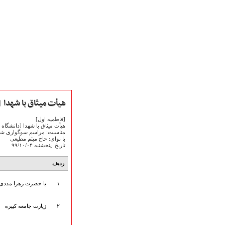
هیأت میثاق با شهدا | سا
[فاطمیه اول]
هیأت میثاق با شهدا [دانشگاه 
مناسبت: مراسم سوگواری شها
صفحه نخست
با نوای: حاج میثم مطیعی
متن اشعـــــار
تاریخ: پنجشنبه ۹۹/۱۰/۰۴
متن مستند مقاتل
ردیف
نگارخـــانه
ویدئو و کلیپ
۱
یا حضرت زهرا مددی 
اخبـــــار و رویـــدادها
پخش زنده مراسم
۲
زیارت جامعه کبیره
هیأت آیین حسینی
پرداختِ نــــــــذورات