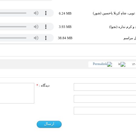
ویی، شاهِ کربلا یاحسین (شور)
6.24 MB
و کرم نداره (نجوا)
3.93 MB
کل مراسم
38.84 MB
دیدگاه :
*