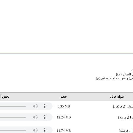
الصابر (ع)]
) و شهادت امام مجتبی(ع)
عنوان فایل
حجم
پخش آن
ول اکرم (ص)
5.35 MB
زا (زمزمه)
12.24 MB
.. (زمینه)
11.74 MB