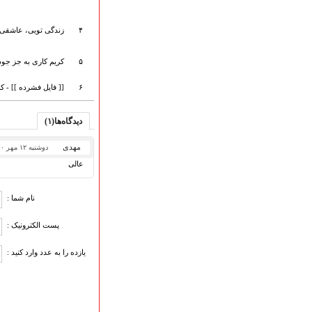
ارتباط با مدیرسایت
۴
زندگی تویی، عاشقی ت
۵
کریم کاری به جز جود 
تلاوت‌وتفسیرقرآن‌
ادعیه و زیارات
۶
[[ فایل فشرده ]] - 
صحیفه سجادیه
نهج البلاغه
دیدگاه‌ها(۱)
تدریس‌ومباحث‌علمی
گنجینه‌های صوتی
مهدی
دوشنبه ۱۲ مهر ۱۴۰۰
اللطمیات العربیة
عالی
جلسات هفتگی
بهار سرخ / بعثت خون
نام شما :
محرم و صفر
فاطمیه
پست الکترونیک :
رمضان
مراسم ولادت
یازده را به عدد وارد کنید :
مراسم شهادت
گلچین مولــــــودی
گلچین عــــزاداری