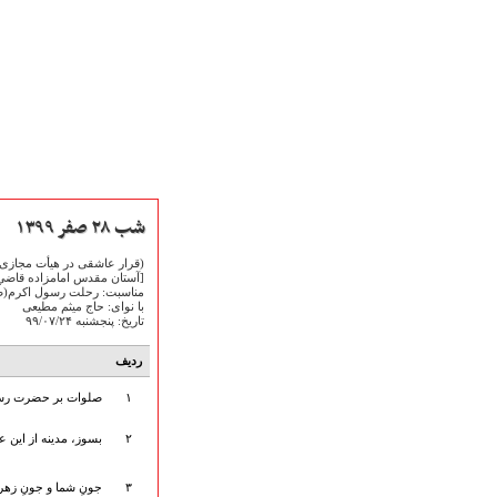
شب ۲۸ صفر ۱۳۹۹
(قرار عاشقی در هیأت مجازی)
[آستان مقدس امامزاده قاضي 
مناسبت: رحلت رسول اکرم(ص
صفحه نخست
با نوای: حاج میثم مطیعی
متن اشعـــــار
تاریخ: پنجشنبه ۹۹/۰۷/۲۴
متن مستند مقاتل
ردیف
نگارخـــانه
ویدئو و کلیپ
۱
صلوات بر حضرت رس
اخبـــــار و رویـــدادها
۲
بسوز، مدینه از این ع
پخش زنده مراسم
هیأت آیین حسینی
۳
جونِ شما و جونِ زهرا.
پرداختِ نــــــــذورات