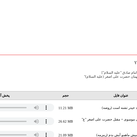
امام صادق "علیه السلام"]
ان حضرت علی اصغر (علیه السلام)"
عنوان فایل
حجم
پخش آن
اد حیدر تشنه است (روضه)
11.21 MB
 موسوی + مقتل حضرت علی اصغر "ع"
26.62 MB
 شیش ماهمو آبش بدم (زمزمه)
21.09 MB