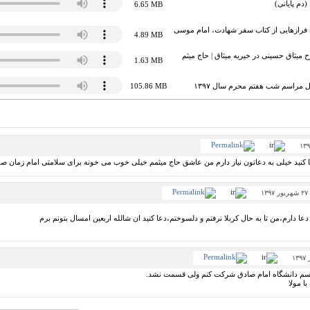
(دم پایانی)
6.65 MB
داست جانفشانی 5: فرازهایی از کتاب سفر شهادت، امام موسی
4.89 MB
 میثاق حسینی در خیریه میثاق | حاج میثم
1.63 MB
ل مراسم شب هفتم محرم سال ۱۳۹۷
105.86 MB
ا کنید خیلی به دعاتون نیاز دارم من عاشق حاج میثمم خیلی خوب می خونه برای سلامتی امام زمان ص
۱
 دعا دارم،من تا به حال کربلا نرفتم و دلسوختم،دعا کنید ان شالله اربعین امسال بتونم برم
سم دانشگاه امام صادق شرکت کنم ولی قسمت نشد.
ا مولا