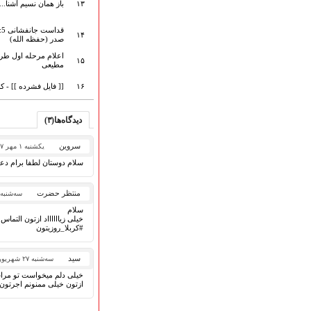
گلچین مولــــــودی
۱۳
باز همان نسیم آشنا... 
گلچین عــــزاداری
قطعات پیشنهادی
ق
۱۴
صدر (حفظه الله)
❁ کودک و نوجوان
اعلام مرحله اول طرح
۱۵
مطیعی
۱۶
[[ فایل فشرده ]] - ک
عضویت در خبرنامه
دیدگاه‌ها(۳)
سروین
یکشنبه ۱ مهر ۱۳۹۷
سلام دوستان لطفا برام دع
منتظر حضرت
سه‌شنبه ۲۷ شهریور ۳۹۷
سلام
خیلی زیااااااد ازتون التماس
#کربلا_روزیتون
سید
سه‌شنبه ۲۷ شهریور ۱۳۹۷
خیلی دلم میخواست تو مرا
ازتون خیلی ممنونم اجرتون ب