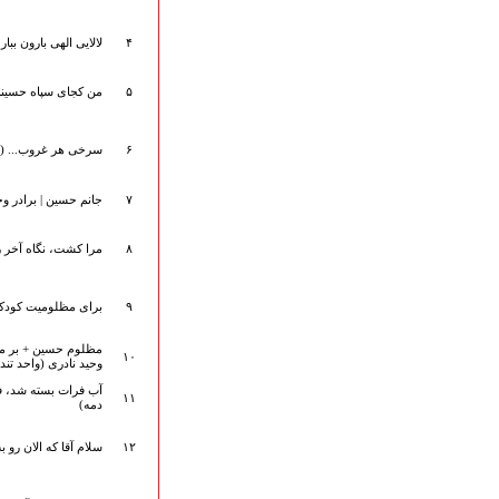
هیأت آیین حسینی
پرداختِ نــــــــذورات
۴
لالایی الهی بارون ببار
ارتباط با مدیرسایت
۵
من کجای سپاه حسینم؟|
۶
سرخی هر غروب... (ز
تلاوت‌وتفسیرقرآن‌
ادعیه و زیارات
۷
جانم حسین | برادر وحی
صحیفه سجادیه
نهج البلاغه
۸
مرا کشت، نگاه آخر ر
تدریس‌ومباحث‌علمی
گنجینه‌های صوتی
اللطمیات العربیة
۹
برای مظلومیت کودکا
جلسات هفتگی
بهار سرخ / بعثت خون
مظلوم حسین + بر مش
۱۰
وحید نادری (واحد تند)
محرم و صفر
آب فرات بسته شد، فا
فاطمیه
۱۱
دمه)
رمضان
مراسم ولادت
۱۲
سلام آقا که الان رو ب
مراسم شهادت