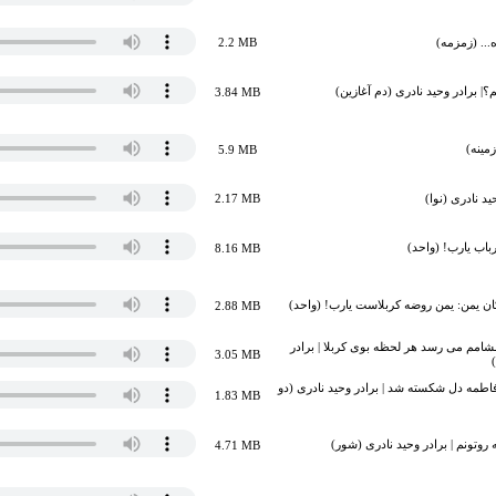
ه... (زمزمه)
2.2 MB
 برادر وحید نادری (دم آغازین)
3.84 MB
مینه)
5.9 MB
د نادری (نوا)
2.17 MB
باب یارب! (واحد)
8.16 MB
ن یمن: یمن روضه کربلاست یارب! (واحد)
2.88 MB
امم می رسد هر لحظه بوی کربلا | برادر
3.05 MB
طمه دل شکسته شد | برادر وحید نادری (دو
1.83 MB
ه روتونم | برادر وحید نادری (شور)
4.71 MB