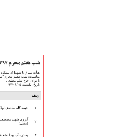
شب هفتم محرم ۱۳۹۷
هیأت میثاق با شهدا [دانشگاه 
مناسبت: شب هفتم محرم "مهم
با نوای: حاج میثم مطیعی
تاریخ: یکشنبه ۹۷/۰۶/۲۵
صفحه نخست
ردیف
متن اشعـــــار
متن مستند مقاتل
۱
خیمه گاه ساده‌ی اول
نگارخـــانه
آرزوی شهید مصطفی
ویدئو و کلیپ
۲
(مقتل)
اخبـــــار و رویـــدادها
پخش زنده مراسم
۳
یه ذره آب پیدا نشد