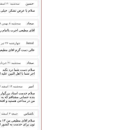
هیأت آیین حسینی
حسین
سه‌شنبه ۲۰ اسفند ۱۳۹۸
پرداختِ نــــــــذورات
سلام با عرض تشکر. خیلی خ
ارتباط با مدیرسایت
سجاد
سه‌شنبه ۸ بهمن ۱۳۹۸
اقای مطیعی اجرت باامام 
تلاوت‌وتفسیرقرآن‌
Jamal
چهارشنبه ۲۶ تیر ۱۳۹۸
ادعیه و زیارات
عالی دمت گرم اقای مطیعی خ
صحیفه سجادیه
نهج البلاغه
سجاد
سه‌شنبه ۲۱ خرداد ۱۳۹۸
تدریس‌ومباحث‌علمی
سلام دست شما درد نکنه
گنجینه‌های صوتی
اجر شما با اهل النبین علیه 
اللطمیات العربیة
جلسات هفتگی
امیر
سه‌شنبه ۱۴ اسفند ۱۳۹۷
بهار سرخ / بعثت خون
سلام خدمت استاد بزرگوار 
محرم و صفر
بنده حسابی مشتاقم که به ش
من در مداحی هستید و افتخا
فاطمیه
رمضان
ناشناس
جمعه ۳ اسفند ۱۳۹۷
مراسم ولادت
سل
مراسم شهادت
تون برای خدمت به کشور امی