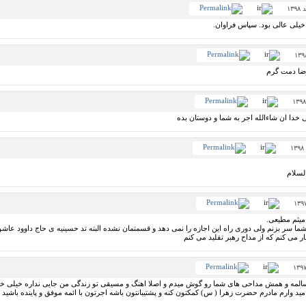
یلی عالی بود. سپاس فراوان.
رضا دمت گرم
دا ان شاءالله اجر به شما و دوستان بده
السلام
میثم مطیعی.
ما سر بزنم ولی دوری راه این اجازه را نمی دهد و قسمتمان نشده البته تد حسینیه ی حاج داوود عاشو
ر می کنم که از مداح رهبر تقلید می کنم
ام اقای مطیعی من ۱۳ سالمه و همش مداحی های شما رو گوش میدم و اصلا اهنگ و مسیقی تو زندگی من جایی نداره 
د وارم مادرم حضرت زهرا ( س) کمکتون کنه و پشتیبانتون باشه اجرتون با ائمه موفق و پاینده باشید