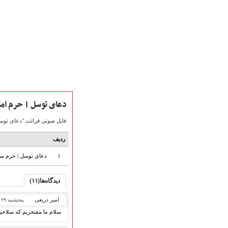
دعای توسل | حرم اما
فایل صوتی قرائت "دعای توسل" با نوای حاج میثم مطیعی که در مورخ 9
ردیف
صفحه نخست
۱
دعای توسل | حرم مطه
متن اشعـــــار
متن مستند مقاتل
دیدگاه‌ها(۱۱)
نگارخـــانه
ویدئو و کلیپ
امیر ذریعی
پنجشنبه ۲۹ اسفند ۱۳۹۸
اخبـــــار و رویـــدادها
سلام ما مفتخریم که سلاحی
پخش زنده مراسم