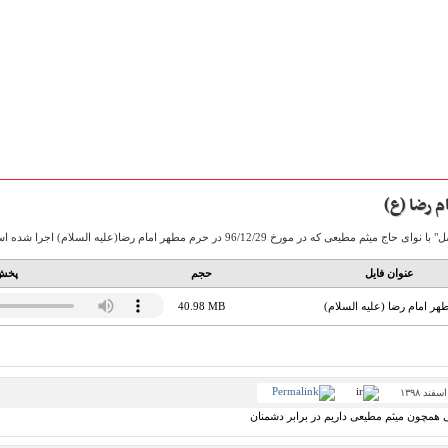
م رضا (ع)
96/12/2 در حرم مطهر امام رضا(علیه السلام) اجرا شده است، در ادامه آماده دریافت می باشد.
عنوان فایل
حجم
پخش 
ر امام رضا (علیه السلام)
40.98 MB
 همچون میثم مطیعی داریم در برابر دشمنان