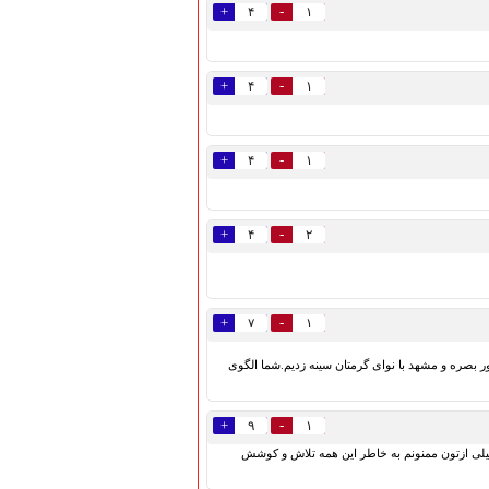
+
-
۴
۱
+
-
۴
۱
+
-
۴
۱
+
-
۴
۲
+
-
۷
۱
ر بصره و مشهد با نوای گرمتان سینه زدیم.شما الگوی
+
-
۹
۱
خیلی خیلی ازتون ممنونم به خاطر این همه تلاش و کوشش