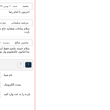
گلچین مولــــــودی
گلچین عــــزاداری
محمد
شنبه ۲۰ بهمن ۱۳۹۷
قطعات پیشنهادی
اجرتون با امام رضا
❁ کودک و نوجوان
مرضیه سلیمانی
چهارشنبه ۱۹ اردی
سلام مناجات شعبانیه حاج 
یارت
عضویت در خبرنامه
محسن صالح
دوشنبه ۱۰ اردیبهشت ۱۳۹۷
سلام خسته نباشید.فقط اینو
مداحیاتون.عاشقتونم واز دور
۲
۱
نام شما :
پست الکترونیک :
یازده را به عدد وارد کنید :