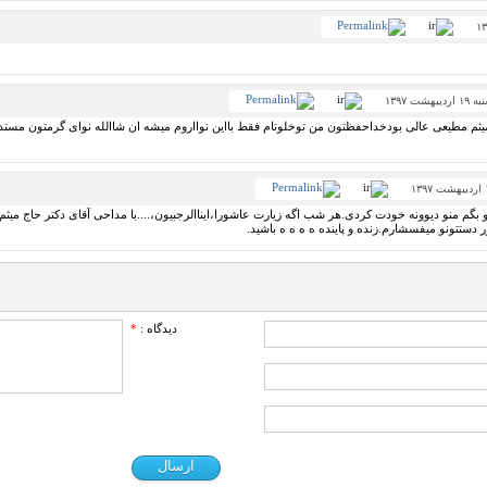
بهشت ۱۳۹۷
میثم مطیعی عالی بودخداحفظتون من توخلوتام فقط بااین نوااروم میشه ان شاالله نوای گرمتون مس
 بگم منو دیوونه خودت کردی.هر شب اگه زیارت عاشورا،ایناالرجبیون،....با مداحی آقای دکتر حاج میثم
 دستتونو میفسشارم.زنده و پاینده ه ه ه ه باشید.
دیدگاه :
*