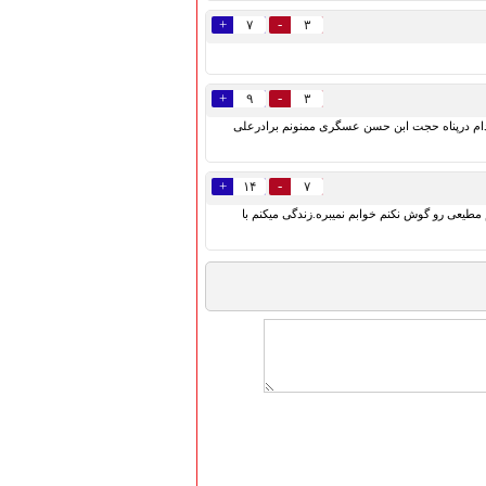
+
-
۷
۳
+
-
۹
۳
تدام درپناه حجت ابن حسن عسگری ممنونم برادرعلی
+
-
۱۴
۷
 مطیعی رو گوش نکنم خوابم نمیبره.زندگی میکنم با