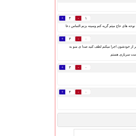
+
-
۴
۱
وحه های حاج میثم گریه کنم وسينه بزنم.التماس دعا
+
-
۳
۰
ر از خودشون اجرا میکنم لطف کنید صدا ی منو به
خدمت سربازی هستم
+
-
۳
۰
+
-
۴
۰