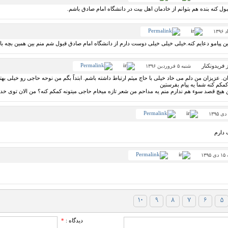
بول کنه بنده هم بتوانم از خادمان اهل بیت در دانشگاه امام صادق باشم.
پیامو دعایم کنه.خیلی خیلی خیلی دوست دارم از دانشگاه امام صادق قبول شم منم بین همین بچه با ن
شنبه ۵ فروردین ۱۳۹۶
عزیزان من دلم می خاد خیلی با حاج میثم ارتباط داشته باشم. ابتداً بگم من نوحه حاجی رو خیلی بهت
مکم کنه شما یه پیام بفرستین
 من هیچ قصد سوء هم ندارم منم یه مداحم من شعر تازه میخام حاجی میتونه کمکم کنه؟ من الان توی 
 دارم
۱۳
۱۰
۹
۸
۷
۶
۵
دیدگاه :
*