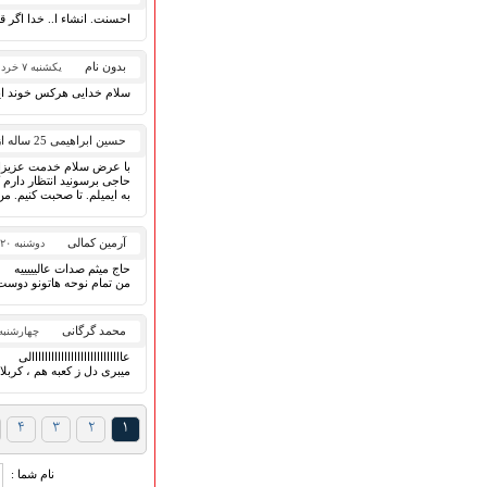
احسنت. انشاء ا.. خدا اگر ق
بدون نام
یکشنبه ۷ خرداد ۱۳۹۶
سلام خدایی هرکس خوند این 
حسین ابراهیمی 25 ساله از فریدونکنار
با عرض سلام خدمت عزیزان. 
حاجی برسونید انتظار دارم ک
به ایمیلم. تا صحبت کنیم.
آرمین کمالی
دوشنبه ۲۰ دی ۱۳۹۵
حاج میثم صدات عالیییییه
من تمام نوحه هاتونو دوست
محمد گرگانی
چهارشنبه ۱۵ دی ۹۵
عاااااااااااااااااااااااااااالی
میبری دل ز کعبه هم ، کربلا
۴
۳
۲
۱
نام شما :