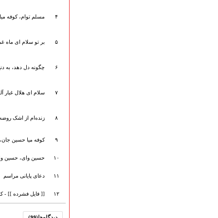
ارتباط با مدیرسایت
۴
مسلم توام، کوفه میا ک
۵
بر تو سلام ای ماه غم
تلاوت‌وتفسیرقرآن‌
ادعیه و زیارات
۶
چگونه دل دهد، به دنی
صحیفه سجادیه
نهج البلاغه
تدریس‌ومباحث‌علمی
۷
سلام ای هلال غبار آل
گنجینه‌های صوتی
اللطمیات العربیة
۸
زنده‌ام از اشک روضه
جلسات هفتگی
بهار سرخ / بعثت خون
۹
کوفه میا حسین جان، ک
محرم و صفر
فاطمیه
۱۰
حسین وای، حسین وای |
رمضان
مراسم ولادت
۱۱
دعای پایانی مراسم
مراسم شهادت
۱۲
[[ فایل فشرده ]] - ک
گلچین مولــــــودی
گلچین عــــزاداری
دیدگاه‌ها(۹۹)