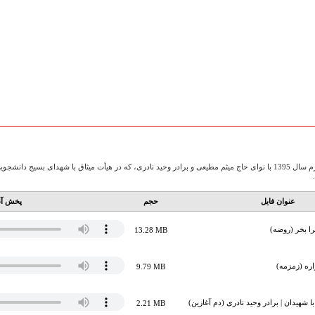
جلسه عزاداری شب اول محرم سال 1395 با نوای حاج میثم مطیعی و برادر وحید نادری، که در هیأت میثاق با شهد
عنوان فایل
حجم
پخش آن
را بخر (روضه)
13.28 MB
ره (زمزمه)
9.79 MB
شهیدان | برادر وحید نادری (دم آغازین)
2.21 MB