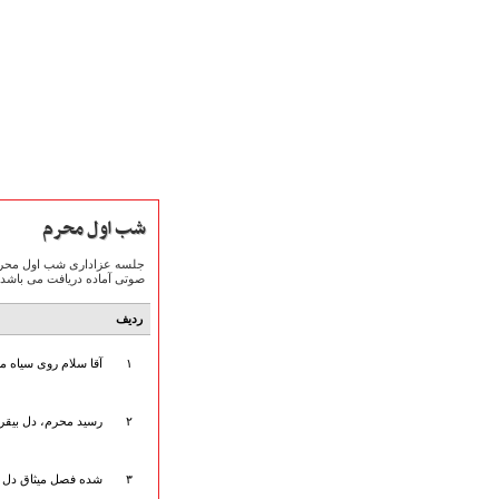
شب اول محرم
صوتی آماده دریافت می باشد.
صفحه نخست
متن اشعـــــار
ردیف
متن مستند مقاتل
۱
آقا سلام روی سیاه م
نگارخـــانه
ویدئو و کلیپ
اخبـــــار و رویـــدادها
۲
رسید محرم، دل بیقرا
پخش زنده مراسم
هیأت آیین حسینی
۳
شده فصل میثاق دل با 
پرداختِ نــــــــذورات