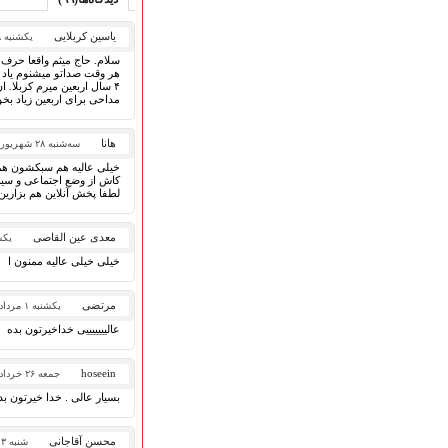
قطعات پیشنهادی
❁ کودک و نوجوان
یاسین کربلایی
یکشنبه ۲۸ مرداد ۱۳۹۷
سلام. حاج میثم واقعا حرف 
هر وقت صداتو میشنوم یاد کر
۴ سال اربعین میرم کربلا. ان شالله امساا هم برم
عضویت در خبرنامه
مداحی برای اربعین زیاد بخو
هانا
سه‌شنبه ۲۸ شهریور ۱۳۹۶
خیلی عالیه هم سبکشون ه
کاش از وضع اجتماعی و سی
لطفا پخش آنلاین هم بزارین
معدی عین القاصی
یکشنبه ۶
خیلی خیلی عالیه ممنون ا
مرتضی
یکشنبه ۱ مرداد ۱۳۹۶
عالیییییییی خداخیرتون بده
hoseein
جمعه ۲۶ خرداد ۱۳۹۶
بسیار عالی . خدا خیرتون بد
محسن آقاجانی
شنبه ۱۳ خرداد ۱۳۹۶