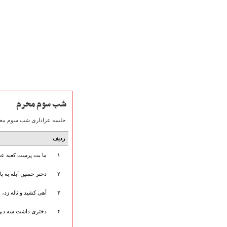
شب سوم محرم
جلسه عزاداری شب سوم محرم سال 1387 با نوای حاج میثم مطیعی، که در هیأت میثاق با شهداء (دانشگاه امام صادق (ع)) تهران اجرا شده ا
ردیف
صفحه نخست
۱
ما بت پرست کعبه عش
متن اشعـــــار
۲
دختر حسین آبله به پا،
متن مستند مقاتل
نگارخـــانه
۳
آهی کشید و ناله زد، ا
ویدئو و کلیپ
اخبـــــار و رویـــدادها
۴
دختری داشت شه دین 
پخش زنده مراسم