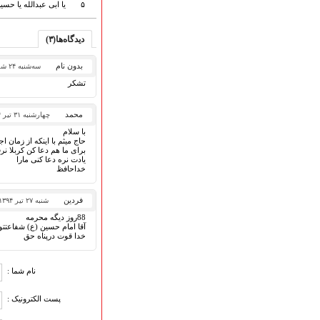
۵
یا ابی عبدالله یا حس
هیأت آیین حسینی
پرداختِ نــــــــذورات
ارتباط با مدیرسایت
دیدگاه‌ها(۳)
بدون نام
سه‌شنبه ۲۴ شهریور ۱۳۹۴
تشکر
تلاوت‌وتفسیرقرآن‌
ادعیه و زیارات
محمد
چهارشنبه ۳۱ تیر ۱۳۹۴
صحیفه سجادیه
با سلام
حاج میثم با اینکه از زمان
نهج البلاغه
برای ما هم دعا کن کربلا نرف
یادت نره دعا کنی مارا
تدریس‌ومباحث‌علمی
خداحافظ
گنجینه‌های صوتی
اللطمیات العربیة
فردین
شنبه ۲۷ تیر ۱۳۹۴
جلسات هفتگی
88روز دیگه محرمه
بهار سرخ / بعثت خون
آقا امام حسین (ع) شفاعتتو
خدا قوت درپناه حق
محرم و صفر
فاطمیه
رمضان
نام شما :
مراسم ولادت
پست الکترونیک :
مراسم شهادت