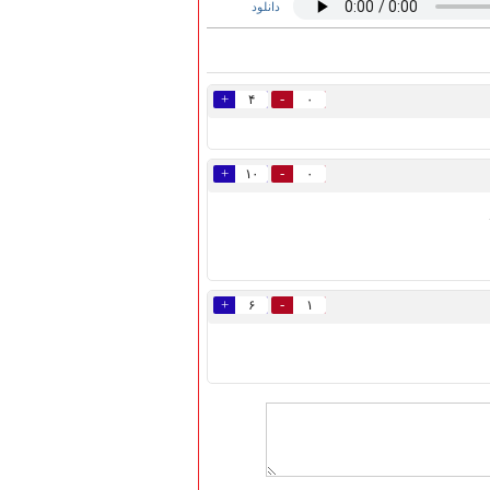
دانلود
+
-
۴
۰
+
-
۱۰
۰
+
-
۶
۱