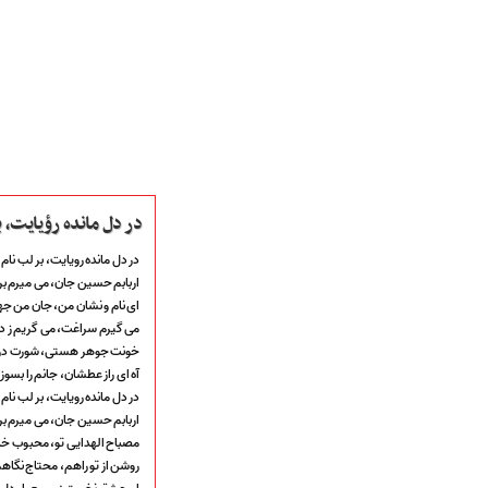
در دل مانده رؤیایت، ب
در دل مانده رویایت، بر لب نام 
اربابم حسین جان، می میرم بر
ای نام و نشان من، جان من ج
می گیرم سراغت، می گریم ز 
صفحه نخست
خونت جوهر هستی، شورت در
متن اشعـــــار
آه ای راز عطشان، جانم را بسوز
متن مستند مقاتل
در دل مانده رویایت، بر لب نام 
نگارخـــانه
اربابم حسین جان، می میرم بر
ویدئو و کلیپ
مصباح الهدایی تو، محبوب خد
اخبـــــار و رویـــدادها
روشن از تو راهم، محتاج نگاه
پخش زنده مراسم