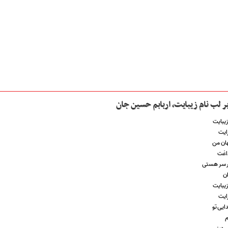
ر لب نام زیبایت،‌ اربابم حسین جان
زیبایت
ایت
هان من
داغت
 سر هستی
ان
زیبایت
ایت
ایی تو
م