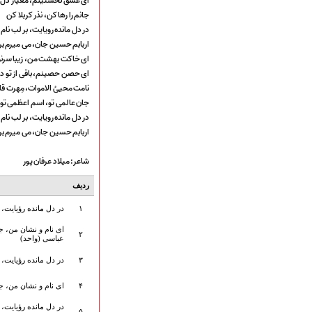
ای عشق نخستینم، معیار دل و
هیأت آیین حسینی
جانم را رها کن، نذر کربلا کن
پرداختِ نــــــــذورات
در دل مانده رویایت، بر لب نام 
ارتباط با مدیرسایت
اربابم حسین جان، می میرم بر
ای خاکت بهشت من، زیبا سر
ای حصن حصینم، باقی از تو د
نامت محییُ الاموات، مِهرت 
تلاوت‌وتفسیرقرآن‌
جان عالمی تو، اسم اعظمی تو
ادعیه و زیارات
در دل مانده رویایت، بر لب نام 
صحیفه سجادیه
اربابم حسین جان، می میرم بر
نهج البلاغه
تدریس‌ومباحث‌علمی
شاعر: میلاد عرفان پور
گنجینه‌های صوتی
ردیف
اللطمیات العربیة
جلسات هفتگی
۱
در دل مانده رؤیایت، ب
بهار سرخ / بعثت خون
ای نام و نشان من، ج
محرم و صفر
۲
عباسی (واحد)
فاطمیه
۳
در دل مانده رؤیایت، 
رمضان
مراسم ولادت
۴
ای نام و نشان من، ج
مراسم شهادت
در دل مانده رؤیایت، 
۵